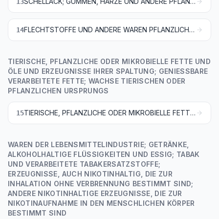
SCHELLACK; GUMMEN, HARZE UND ANDERE PFLANZENSÄFTE UND PFLANZENAUSZÜGE
13
FLECHTSTOFFE UND ANDERE WAREN PFLANZLICHEN URSPRUNGS, ANDERWEIT WEDER GENANNT NOCH INBEGRIFFEN
14
TIERISCHE, PFLANZLICHE ODER MIKROBIELLE FETTE UND
ÖLE UND ERZEUGNISSE IHRER SPALTUNG; GENIESSBARE
VERARBEITETE FETTE; WACHSE TIERISCHEN ODER
PFLANZLICHEN URSPRUNGS
TIERISCHE, PFLANZLICHE ODER MIKROBIELLE FETTE UND ÖLE UND ERZEUGNISSE IHRER SPALTUNG; GENIESSBARE VERARBEITETE FETTE; WACHSE TIERISCHEN ODER PFLANZLICHEN URSPRUNGS
15
WAREN DER LEBENSMITTELINDUSTRIE; GETRÄNKE,
ALKOHOLHALTIGE FLÜSSIGKEITEN UND ESSIG; TABAK
UND VERARBEITETE TABAKERSATZSTOFFE;
ERZEUGNISSE, AUCH NIKOTINHALTIG, DIE ZUR
INHALATION OHNE VERBRENNUNG BESTIMMT SIND;
ANDERE NIKOTINHALTIGE ERZEUGNISSE, DIE ZUR
NIKOTINAUFNAHME IN DEN MENSCHLICHEN KÖRPER
BESTIMMT SIND