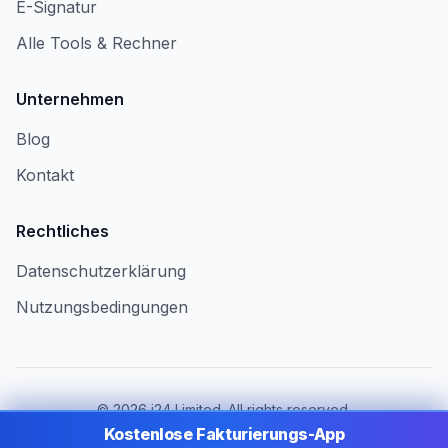
E-Signatur
Alle Tools & Rechner
Unternehmen
Blog
Kontakt
Rechtliches
Datenschutzerklärung
Nutzungsbedingungen
©
2026
i24 Limited. All rights reserved.
Für Unternehmen in Austria
Kostenlose Fakturierungs-App