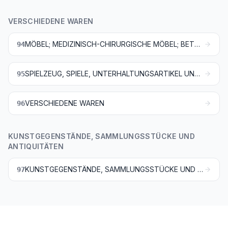
VERSCHIEDENE WAREN
MÖBEL; MEDIZINISCH-CHIRURGISCHE MÖBEL; BETTAUSSTATTUNGEN UND ÄHNLICHE WAREN; LEUCHTEN UND BELEUCHTUNGSKÖRPER, ANDERWEIT WEDER GENANNT NOCH INBEGRIFFEN; REKLAMELEUCHTEN, LEUCHTSCHILDER, BELEUCHTETE NAMENSSCHILDER UND DERGLEICHEN; VORGEFERTIGTE GEBÄUDE
94
SPIELZEUG, SPIELE, UNTERHALTUNGSARTIKEL UND SPORTGERÄTE; TEILE DAVON UND ZUBEHÖR
95
VERSCHIEDENE WAREN
96
KUNSTGEGENSTÄNDE, SAMMLUNGSSTÜCKE UND
ANTIQUITÄTEN
KUNSTGEGENSTÄNDE, SAMMLUNGSSTÜCKE UND ANTIQUITÄTEN
97