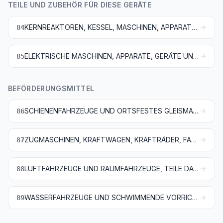
TEILE UND ZUBEHÖR FÜR DIESE GERÄTE
KERNREAKTOREN, KESSEL, MASCHINEN, APPARATE UND MECHANISCHE GERÄTE; TEILE DAVON
84
ELEKTRISCHE MASCHINEN, APPARATE, GERÄTE UND ANDERE ELEKTROTECHNISCHE WAREN, TEILE DAVON; TONAUFNAHME- ODER TONWIEDERGABEGERÄTE, BILD- UND TONAUFZEICHNUNGS- ODER -WIEDERGABEGERÄTE, FÜR DAS FERNSEHEN, TEILE UND ZUBEHÖR FÜR DIESE GERÄTE
85
BEFÖRDERUNGSMITTEL
SCHIENENFAHRZEUGE UND ORTSFESTES GLEISMATERIAL, TEILE DAVON; MECHANISCHE (AUCH ELEKTROMECHANISCHE) SIGNALGERÄTE FÜR VERKEHRSWEGE
86
ZUGMASCHINEN, KRAFTWAGEN, KRAFTRÄDER, FAHRRÄDER UND ANDERE NICHT SCHIENENGEBUNDENE LANDFAHRZEUGE, TEILE DAVON UND ZUBEHÖR
87
LUFTFAHRZEUGE UND RAUMFAHRZEUGE, TEILE DAVON
88
WASSERFAHRZEUGE UND SCHWIMMENDE VORRICHTUNGEN
89