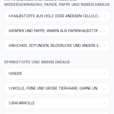
WIEDERGEWINNUNG; PAPIER, PAPPE UND WAREN DARAUS
HALBSTOFFE AUS HOLZ ODER ANDEREN CELLULOSEHALTIGEN FASERSTOFFEN; PAPIER ODER PAPPE (ABFÄLLE UND AUSSCHUSS) ZUR WIEDERGEWINNUNG
47
PAPIER UND PAPPE; WAREN AUS PAPIERHALBSTOFF, PAPIER ODER PAPPE
48
BÜCHER, ZEITUNGEN, BILDDRUCKE UND ANDERE ERZEUGNISSE DES GRAFISCHEN GEWERBES; HAND- ODER MASCHINENGESCHRIEBENE SCHRIFTSTÜCKE UND PLÄNE
49
SPINNSTOFFE UND WAREN DARAUS
SEIDE
50
WOLLE, FEINE UND GROBE TIERHAARE; GARNE UND GEWEBE AUS ROSSHAAR
51
BAUMWOLLE
52