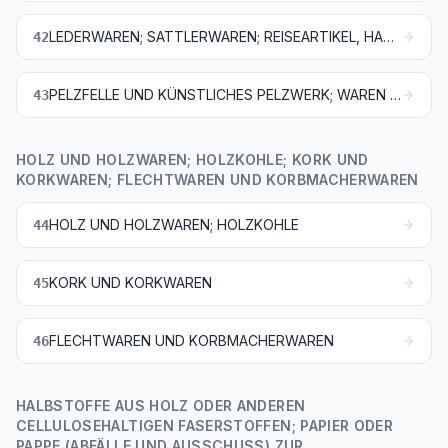
LEDERWAREN; SATTLERWAREN; REISEARTIKEL, HANDTASCHEN UND ÄHNLICHE BEHÄLTNISSE; WAREN AUS DÄRMEN
42
PELZFELLE UND KÜNSTLICHES PELZWERK; WAREN DARAUS
43
HOLZ UND HOLZWAREN; HOLZKOHLE; KORK UND
KORKWAREN; FLECHTWAREN UND KORBMACHERWAREN
HOLZ UND HOLZWAREN; HOLZKOHLE
44
KORK UND KORKWAREN
45
FLECHTWAREN UND KORBMACHERWAREN
46
HALBSTOFFE AUS HOLZ ODER ANDEREN
CELLULOSEHALTIGEN FASERSTOFFEN; PAPIER ODER
PAPPE (ABFÄLLE UND AUSSCHUSS) ZUR