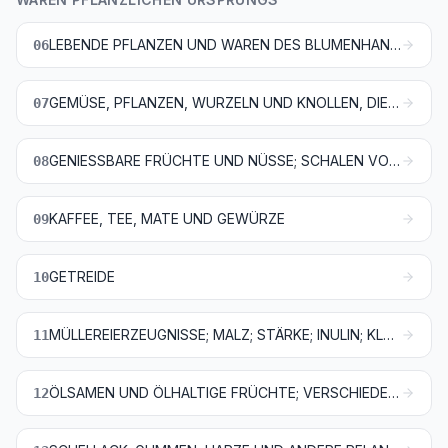
LEBENDE PFLANZEN UND WAREN DES BLUMENHANDELS
06
GEMÜSE, PFLANZEN, WURZELN UND KNOLLEN, DIE ZU ERNÄHRUNGSZWECKEN VERWENDET WERDEN
07
GENIESSBARE FRÜCHTE UND NÜSSE; SCHALEN VON ZITRUSFRÜCHTEN ODER VON MELONEN
08
KAFFEE, TEE, MATE UND GEWÜRZE
09
GETREIDE
10
MÜLLEREIERZEUGNISSE; MALZ; STÄRKE; INULIN; KLEBER VON WEIZEN
11
ÖLSAMEN UND ÖLHALTIGE FRÜCHTE; VERSCHIEDENE SAMEN UND FRÜCHTE; PFLANZEN ZUM GEWERBE- ODER HEILGEBRAUCH; STROH UND FUTTER
12