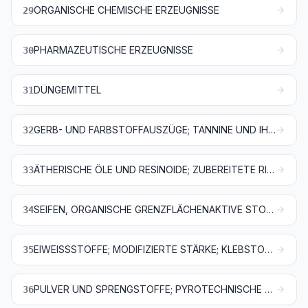
ORGANISCHE CHEMISCHE ERZEUGNISSE
29
PHARMAZEUTISCHE ERZEUGNISSE
30
DÜNGEMITTEL
31
GERB- UND FARBSTOFFAUSZÜGE; TANNINE UND IHRE DERIVATE; FARBSTOFFE, PIGMENTE UND ANDERE FARBMITTEL; ANSTRICHFARBEN UND LACKE; KITTE; TINTEN
32
ÄTHERISCHE ÖLE UND RESINOIDE; ZUBEREITETE RIECH-, KÖRPERPFLEGE- ODER SCHÖNHEITSMITTEL
33
SEIFEN, ORGANISCHE GRENZFLÄCHENAKTIVE STOFFE, ZUBEREITETE WASCHMITTEL, ZUBEREITETE SCHMIERMITTEL, KÜNSTLICHE WACHSE, ZUBEREITETE WACHSE, SCHUHCREME, SCHEUERPULVER UND DERGLEICHEN, KERZEN UND ÄHNLICHE ERZEUGNISSE, MODELLIERMASSEN, „DENTALWACHS“ UND ZUBEREITUNGEN FÜR ZAHNÄRZTLICHE ZWECKE AUF DER GRUNDLAGE VON GIPS
34
EIWEISSSTOFFE; MODIFIZIERTE STÄRKE; KLEBSTOFFE; ENZYME
35
PULVER UND SPRENGSTOFFE; PYROTECHNISCHE ARTIKEL; ZÜNDHÖLZER; ZÜNDMETALL-LEGIERUNGEN; LEICHT ENTZÜNDLICHE STOFFE
36