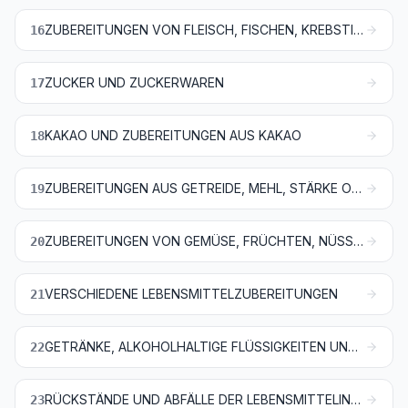
ZUBEREITUNGEN VON FLEISCH, FISCHEN, KREBSTIEREN, WEICHTIEREN, ANDEREN WIRBELLOSEN WASSERTIEREN ODER VON INSEKTEN
16
ZUCKER UND ZUCKERWAREN
17
KAKAO UND ZUBEREITUNGEN AUS KAKAO
18
ZUBEREITUNGEN AUS GETREIDE, MEHL, STÄRKE ODER MILCH; BACKWAREN
19
ZUBEREITUNGEN VON GEMÜSE, FRÜCHTEN, NÜSSEN ODER ANDEREN PFLANZENTEILEN
20
VERSCHIEDENE LEBENSMITTELZUBEREITUNGEN
21
GETRÄNKE, ALKOHOLHALTIGE FLÜSSIGKEITEN UND ESSIG
22
RÜCKSTÄNDE UND ABFÄLLE DER LEBENSMITTELINDUSTRIE; ZUBEREITETES FUTTER
23