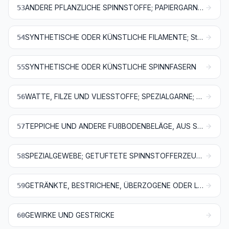
ANDERE PFLANZLICHE SPINNSTOFFE; PAPIERGARNE UND GEWEBE AUS PAPIERGARNEN
53
SYNTHETISCHE ODER KÜNSTLICHE FILAMENTE; Streifen und dergleichen aus synthetischer oder künstlicher Spinnmasse
54
SYNTHETISCHE ODER KÜNSTLICHE SPINNFASERN
55
WATTE, FILZE UND VLIESSTOFFE; SPEZIALGARNE; BINDFÄDEN, SEILE UND TAUE; SEILERWAREN
56
TEPPICHE UND ANDERE FUßBODENBELÄGE, AUS SPINNSTOFFEN
57
SPEZIALGEWEBE; GETUFTETE SPINNSTOFFERZEUGNISSE; SPITZEN; TAPISSERIEN; POSAMENTIERWAREN; STICKEREIEN
58
GETRÄNKTE, BESTRICHENE, ÜBERZOGENE ODER LAMINIERTE GEWEBE; WAREN DES TECHNISCHEN BEDARFS, AUS SPINNSTOFFEN
59
GEWIRKE UND GESTRICKE
60