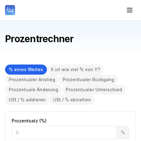
Prozentrechner
% eines Wertes
X ist wie viel % von Y?
Prozentualer Anstieg
Prozentualer Rückgang
Prozentuale Änderung
Prozentualer Unterschied
USt / % addieren
USt / % abziehen
Prozentsatz (%)
%