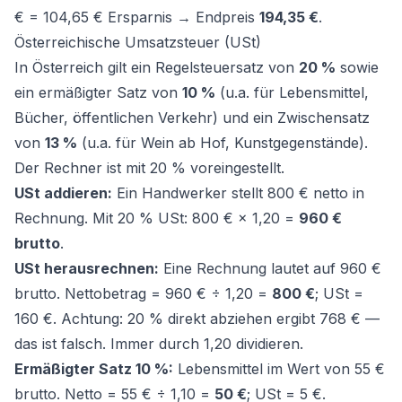
€ = 104,65 € Ersparnis → Endpreis
194,35 €
.
Österreichische Umsatzsteuer (USt)
In Österreich gilt ein Regelsteuersatz von
20 %
sowie
ein ermäßigter Satz von
10 %
(u.a. für Lebensmittel,
Bücher, öffentlichen Verkehr) und ein Zwischensatz
von
13 %
(u.a. für Wein ab Hof, Kunstgegenstände).
Der Rechner ist mit 20 % voreingestellt.
USt addieren:
Ein Handwerker stellt 800 € netto in
Rechnung. Mit 20 % USt: 800 € × 1,20 =
960 €
brutto
.
USt herausrechnen:
Eine Rechnung lautet auf 960 €
brutto. Nettobetrag = 960 € ÷ 1,20 =
800 €
; USt =
160 €. Achtung: 20 % direkt abziehen ergibt 768 € —
das ist falsch. Immer durch 1,20 dividieren.
Ermäßigter Satz 10 %:
Lebensmittel im Wert von 55 €
brutto. Netto = 55 € ÷ 1,10 =
50 €
; USt = 5 €.