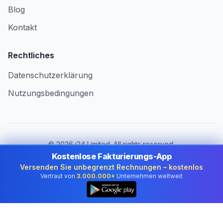
Blog
Kontakt
Rechtliches
Datenschutzerklärung
Nutzungsbedingungen
©
2026
i24 Limited. All rights reserved.
Für Unternehmen in Austria
Kostenlose Fakturierungs-App
Versenden Sie unbegrenzt Rechnungen – kostenlos
Land ändern:
Austria
Vertraut von
3.000.000+
Unternehmen weltweit