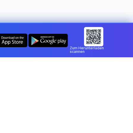
Zum Herunterladen
scannen
ift zeichnen
n oder laden Sie ein PDF hoch