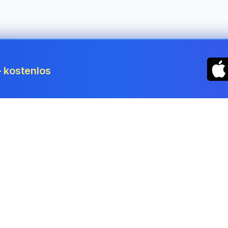
 kostenlos
ignatur Österreich – Unterschr
e signieren
ne kostenlose elektronische Unterschrift — zeichnen, tippe
m Browser.