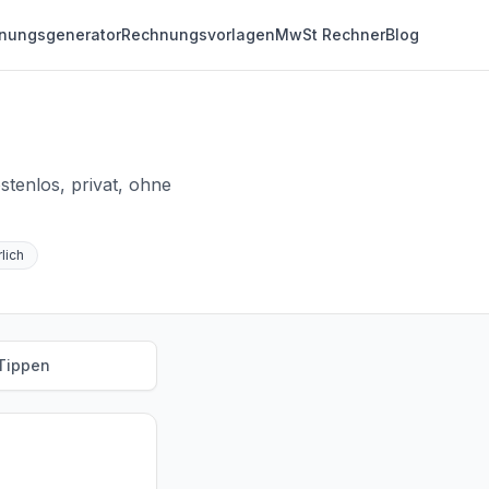
nungsgenerator
Rechnungsvorlagen
MwSt Rechner
Blog
tenlos, privat, ohne
lich
Tippen