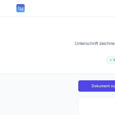
Unterschrift zeichn
✓
1
Dokument si