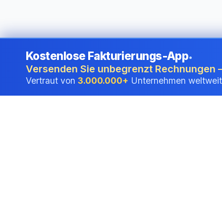
Kostenlose Fakturierungs-App
•
Versenden Sie unbegrenzt Rechnungen –
Vertraut von
3.000.000+
Unternehmen weltweit
Kostenlose E-S
oder PDF onlin
Erstellen Sie in Sekunden ei
und signieren Sie es direkt i