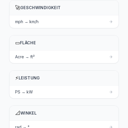
🚀
GESCHWINDIGKEIT
mph → km/h
▭
FLÄCHE
Acre → ft²
⚡
LEISTUNG
PS → kW
📐
WINKEL
rad → °