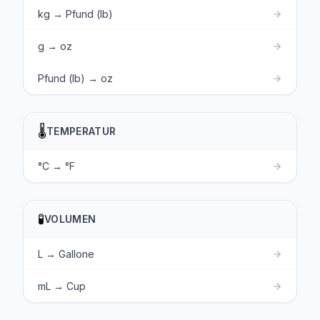
kg → Pfund (lb)
g → oz
Pfund (lb) → oz
🌡️
TEMPERATUR
°C → °F
🧪
VOLUMEN
L → Gallone
mL → Cup