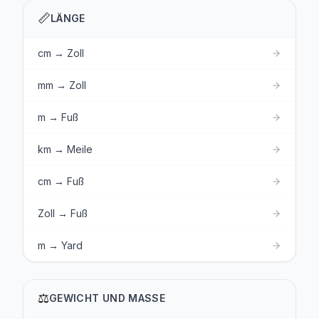
📏
LÄNGE
cm → Zoll
mm → Zoll
m → Fuß
km → Meile
cm → Fuß
Zoll → Fuß
m → Yard
⚖️
GEWICHT UND MASSE