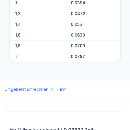
1
0,0394
1,2
0,0472
1,4
0,0551
1,6
0,0630
1,8
0,0709
2
0,0787
Umgekehrt umrechnen
:
in
→
mm
Ein Millimeter entspricht
0,03937 Zoll
: