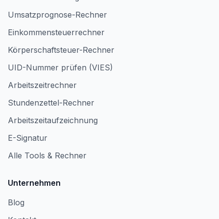
Umsatzprognose-Rechner
Einkommensteuerrechner
Körperschaftsteuer-Rechner
UID-Nummer prüfen (VIES)
Arbeitszeitrechner
Stundenzettel-Rechner
Arbeitszeitaufzeichnung
E-Signatur
Alle Tools & Rechner
Unternehmen
Blog