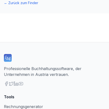
←
Zurück zum Finder
Professionelle Buchhaltungssoftware, der
Unternehmen in Austria vertrauen.
Tools
Rechnungsgenerator