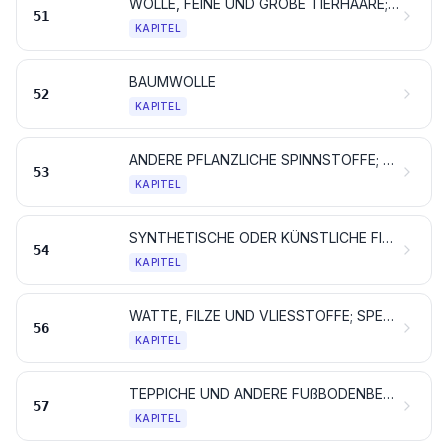
WOLLE, FEINE UND GROBE TIERHAARE; GARNE UND GEWEBE AUS ROSSHAAR
51
KAPITEL
BAUMWOLLE
52
KAPITEL
ANDERE PFLANZLICHE SPINNSTOFFE; PAPIERGARNE UND GEWEBE AUS PAPIERGARNEN
53
KAPITEL
SYNTHETISCHE ODER KÜNSTLICHE FILAMENTE; Streifen und dergleichen aus synthetischer oder künstlicher Spinnmasse
54
KAPITEL
WATTE, FILZE UND VLIESSTOFFE; SPEZIALGARNE; BINDFÄDEN, SEILE UND TAUE; SEILERWAREN
56
KAPITEL
TEPPICHE UND ANDERE FUßBODENBELÄGE, AUS SPINNSTOFFEN
57
KAPITEL