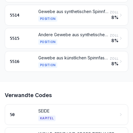
Gewebe aus synthetischen Spinnfasern, mit einem Anteil an diesen Fasern von weniger als 85 GHT, hauptsächlich oder ausschließlich mit Baumwolle gemischt, mit einem Quadratmetergewicht von mehr als 170 g
ZOLL
5514
8%
POSITION
Andere Gewebe aus synthetischen Spinnfasern
ZOLL
5515
8%
POSITION
Gewebe aus künstlichen Spinnfasern
ZOLL
5516
8%
POSITION
Verwandte Codes
SEIDE
50
KAPITEL