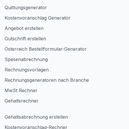
Quittungsgenerator
Kostenvoranschlag Generator
Angebot erstellen
Gutschrift erstellen
Österreich Bestellformular-Generator
Spesenabrechnung
Rechnungsvorlagen
Rechnungsgeneratoren nach Branche
MwSt Rechner
Gehaltsrechner
Gehaltsabrechnung erstellen
Kostenvoranschlag-Rechner