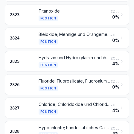
Titanoxide
ZOLL
2823
0%
POSITION
Bleioxide; Mennige und Orangemennige
ZOLL
2824
0%
POSITION
Hydrazin und Hydroxylamin und ihre anorganischen Salze; andere anorganische Basen; andere Metalloxide, -hydroxide und -peroxide
ZOLL
2825
4%
POSITION
Fluoride; Fluorosilicate, Fluoroaluminate und andere komplexe Fluorosalze
ZOLL
2826
0%
POSITION
Chloride, Chloridoxide und Chloridhydroxide; Bromide und Bromidoxide; Iodide und Iodidoxide
ZOLL
2827
4%
POSITION
Hypochlorite; handelsübliches Calciumhypochlorit; Chlorite; Hypobromite
ZOLL
2828
4%