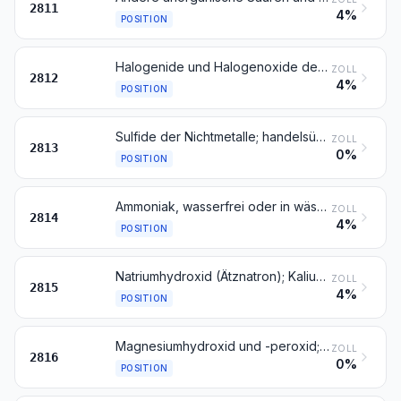
2811
4%
POSITION
Halogenide und Halogenoxide der Nichtmetalle
ZOLL
2812
4%
POSITION
Sulfide der Nichtmetalle; handelsübliches Phosphortrisulfid
ZOLL
2813
0%
POSITION
Ammoniak, wasserfrei oder in wässriger Lösung
ZOLL
2814
4%
POSITION
Natriumhydroxid (Ätznatron); Kaliumhydroxid (Ätzkali); Peroxide des Natriums oder des Kaliums
ZOLL
2815
4%
POSITION
Magnesiumhydroxid und -peroxid; Oxide, Hydroxide und Peroxide des Strontiums oder des Bariums
ZOLL
2816
0%
POSITION