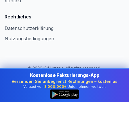
Kontakt
Rechtliches
Datenschutzerklärung
Nutzungsbedingungen
©
2026
i24 Limited. All rights reserved.
Für Unternehmen in Austria
Kostenlose Fakturierungs-App
Versenden Sie unbegrenzt Rechnungen – kostenlos
Land ändern:
Austria
Vertraut von
3.000.000+
Unternehmen weltweit
👆