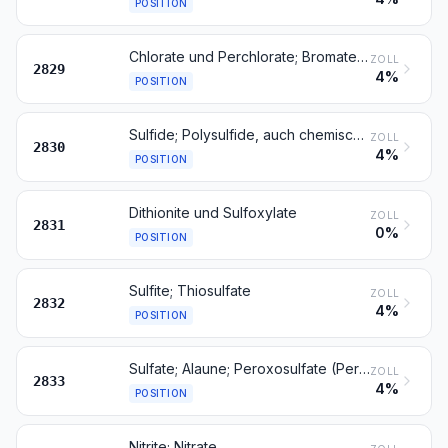
POSITION
Chlorate und Perchlorate; Bromate und Perbromate; Iodate und Periodate
ZOLL
2829
4%
POSITION
Sulfide; Polysulfide, auch chemisch nicht einheitlich
ZOLL
2830
4%
POSITION
Dithionite und Sulfoxylate
ZOLL
2831
0%
POSITION
Sulfite; Thiosulfate
ZOLL
2832
4%
POSITION
Sulfate; Alaune; Peroxosulfate (Persulfate)
ZOLL
2833
4%
POSITION
Nitrite; Nitrate