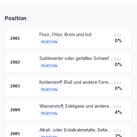
Position
Fluor, Chlor, Brom und Iod
ZOLL
2801
0%
POSITION
Sublimierter oder gefällter Schwefel; kolloider Schwefel
ZOLL
2802
0%
POSITION
Kohlenstoff (Ruß und andere Formen von Kohlenstoff, anderweit weder genannt noch inbegriffen)
ZOLL
2803
0%
POSITION
Wasserstoff, Edelgase und andere Nichtmetalle
ZOLL
2804
4%
POSITION
Alkali- oder Erdalkalimetalle; Seltenerdmetalle, Scandium und Yttrium, auch untereinander gemischt oder miteinander legiert; Quecksilber
ZOLL
2805
2%