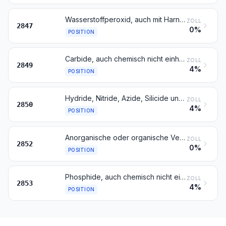
Wasserstoffperoxid, auch mit Harnstoff verfestigt
ZOLL
2847
0%
POSITION
Carbide, auch chemisch nicht einheitlich
ZOLL
2849
4%
POSITION
Hydride, Nitride, Azide, Silicide und Boride, auch chemisch nicht einheitlich, ausgenommen Verbindungen, die zugleich Carbide der Position 2849 sind
ZOLL
2850
4%
POSITION
Anorganische oder organische Verbindungen von Quecksilber, auch chemisch nicht einheitlich, ausgenommen Amalgame
ZOLL
2852
0%
POSITION
Phosphide, auch chemisch nicht einheitlich, ausgenommen Ferrophosphor; andere anorganische Verbindungen (einschließlich destilliertes Wasser oder Leitfähigkeitswasser und Wasser von gleicher Reinheit); flüssige Luft (einschließlich von Edelgasen befreite flüssige Luft); Pressluft; Amalgame von anderen Metallen als Edelmetallen
ZOLL
2853
4%
POSITION