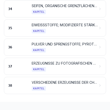
SEIFEN, ORGANISCHE GRENZFLÄCHENAKTIVE STOFFE, ZUBEREITETE WASCHMITTEL, ZUBEREITETE SCHMIERMITTEL, KÜNSTLICHE WACHSE, ZUBEREITETE WACHSE, SCHUHCREME, SCHEUERPULVER UND DERGLEICHEN, KERZEN UND ÄHNLICHE ERZEUGNISSE, MODELLIERMASSEN, „DENTALWACHS“ UND ZUBEREITUNGEN FÜR ZAHNÄRZTLICHE ZWECKE AUF DER GRUNDLAGE VON GIPS
34
KAPITEL
EIWEISSSTOFFE; MODIFIZIERTE STÄRKE; KLEBSTOFFE; ENZYME
35
KAPITEL
PULVER UND SPRENGSTOFFE; PYROTECHNISCHE ARTIKEL; ZÜNDHÖLZER; ZÜNDMETALL-LEGIERUNGEN; LEICHT ENTZÜNDLICHE STOFFE
36
KAPITEL
ERZEUGNISSE ZU FOTOGRAFISCHEN ODER KINEMATOGRAFISCHEN ZWECKEN
37
KAPITEL
VERSCHIEDENE ERZEUGNISSE DER CHEMISCHEN INDUSTRIE
38
KAPITEL