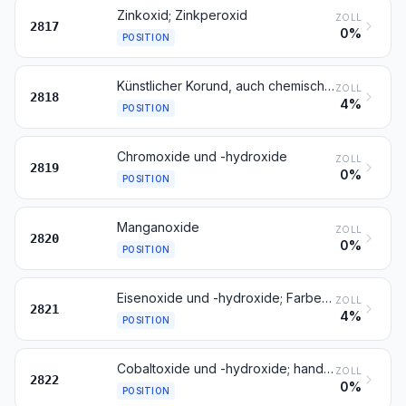
Zinkoxid; Zinkperoxid
ZOLL
2817
0%
POSITION
Künstlicher Korund, auch chemisch nicht einheitlich; Aluminiumoxid; Aluminiumhydroxid
ZOLL
2818
4%
POSITION
Chromoxide und -hydroxide
ZOLL
2819
0%
POSITION
Manganoxide
ZOLL
2820
0%
POSITION
Eisenoxide und -hydroxide; Farberden mit einem Gehalt an gebundenem Eisen von 70 GHT oder mehr, berechnet als Fe2O3
ZOLL
2821
4%
POSITION
Cobaltoxide und -hydroxide; handelsübliche Cobaltoxide
ZOLL
2822
0%
POSITION