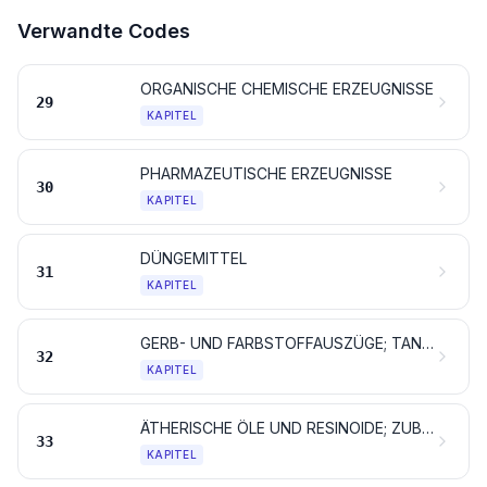
Verwandte Codes
ORGANISCHE CHEMISCHE ERZEUGNISSE
29
KAPITEL
PHARMAZEUTISCHE ERZEUGNISSE
30
KAPITEL
DÜNGEMITTEL
31
KAPITEL
GERB- UND FARBSTOFFAUSZÜGE; TANNINE UND IHRE DERIVATE; FARBSTOFFE, PIGMENTE UND ANDERE FARBMITTEL; ANSTRICHFARBEN UND LACKE; KITTE; TINTEN
32
KAPITEL
ÄTHERISCHE ÖLE UND RESINOIDE; ZUBEREITETE RIECH-, KÖRPERPFLEGE- ODER SCHÖNHEITSMITTEL
33
KAPITEL