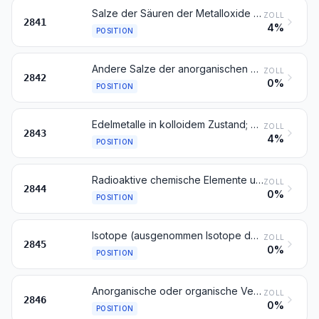
Salze der Säuren der Metalloxide oder Metallperoxide
ZOLL
2841
4%
POSITION
Andere Salze der anorganischen Säuren oder Peroxosäuren (einschließlich Aluminosilicate, auch chemisch nicht einheitlich), ausgenommen Azide
ZOLL
2842
0%
POSITION
Edelmetalle in kolloidem Zustand; anorganische oder organische Verbindungen der Edelmetalle, auch chemisch nicht einheitlich; Edelmetallamalgame
ZOLL
2843
4%
POSITION
Radioaktive chemische Elemente und radioaktive Isotope (einschließlich der spaltbaren und brütbaren chemischen Elemente oder Isotope) und ihre Verbindungen; Mischungen und Rückstände, die diese Erzeugnisse enthalten
ZOLL
2844
0%
POSITION
Isotope (ausgenommen Isotope der Position 2844); anorganische oder organische Verbindungen dieser Isotope, auch chemisch nicht einheitlich
ZOLL
2845
0%
POSITION
Anorganische oder organische Verbindungen der Seltenerdmetalle, des Yttriums oder des Scandiums oder der Mischungen dieser Metalle
ZOLL
2846
0%
POSITION