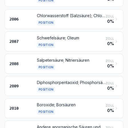
POSITION
Chlorwasserstoff (Salzsäure); Chloroschwefelsäure
ZOLL
2806
0%
POSITION
Schwefelsäure; Oleum
ZOLL
2807
0%
POSITION
Salpetersäure; Nitriersäuren
ZOLL
2808
0%
POSITION
Diphosphorpentaoxid; Phosphorsäure; Polyphosphorsäuren, auch chemisch nicht einheitlich
ZOLL
2809
0%
POSITION
Boroxide; Borsäuren
ZOLL
2810
0%
POSITION
Andere anorganische Säuren und andere anorganische Sauerstoffverbindungen der Nichtmetalle
ZOLL