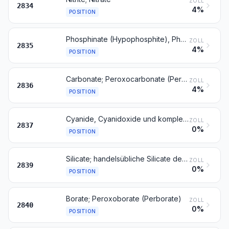
ZOLL
2834
4%
POSITION
Phosphinate (Hypophosphite), Phosphonate (Phosphite) und Phosphate; Polyphosphate, auch chemisch nicht einheitlich
ZOLL
2835
4%
POSITION
Carbonate; Peroxocarbonate (Percarbonate); handelsübliches Ammoniumcarbonat, Ammoniumcarbamat enthaltend
ZOLL
2836
4%
POSITION
Cyanide, Cyanidoxide und komplexe Cyanide
ZOLL
2837
0%
POSITION
Silicate; handelsübliche Silicate der Alkalimetalle
ZOLL
2839
0%
POSITION
Borate; Peroxoborate (Perborate)
ZOLL
2840
0%
POSITION