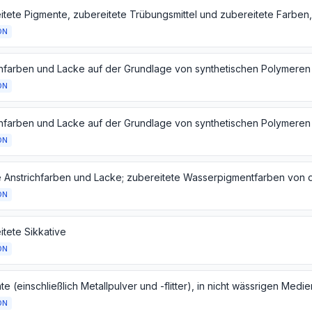
ON
ON
ON
ON
itete Sikkative
ON
ON