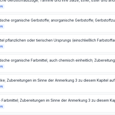
iche Gerbstoffauszüge; Tannine und ihre Salze, Ether, Ester und an
ON
ON
ON
ON
ON
ON