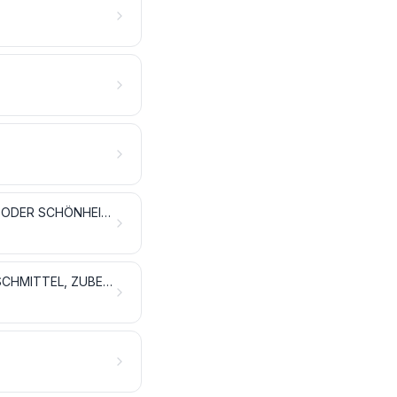
ÄTHERISCHE ÖLE UND RESINOIDE; ZUBEREITETE RIECH-, KÖRPERPFLEGE- ODER SCHÖNHEITSMITTEL
SEIFEN, ORGANISCHE GRENZFLÄCHENAKTIVE STOFFE, ZUBEREITETE WASCHMITTEL, ZUBEREITETE SCHMIERMITTEL, KÜNSTLICHE WACHSE, ZUBEREITETE WACHSE, SCHUHCREME, SCHEUERPULVER UND DERGLEICHEN, KERZEN UND ÄHNLICHE ERZEUGNISSE, MODELLIERMASSEN, „DENTALWACHS“ UND ZUBEREITUNGEN FÜR ZAHNÄRZTLICHE ZWECKE AUF DER GRUNDLAGE VON GIPS