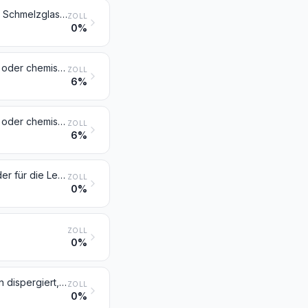
Zubereitete Pigmente, zubereitete Trübungsmittel und zubereitete Farben, Schmelzglasuren und andere verglasbare Massen, Engoben, flüssige Glanzmittel und ähnliche Zubereitungen von der in der Keramik-, Emaillier- oder Glasindustrie verwendeten Art; Glasfritte und anderes Glas in Form von Pulver, Granalien, Schuppen oder Flocken
ZOLL
0%
Anstrichfarben und Lacke auf der Grundlage von synthetischen Polymeren oder chemisch modifizierten natürlichen Polymeren, in einem nicht wässrigen Medium dispergiert oder gelöst; Lösungen im Sinne der Anmerkung 4 zu diesem Kapitel
ZOLL
6%
Anstrichfarben und Lacke auf der Grundlage von synthetischen Polymeren oder chemisch modifizierten natürlichen Polymeren, in einem wässrigen Medium dispergiert oder gelöst
ZOLL
6%
Andere Anstrichfarben und Lacke; zubereitete Wasserpigmentfarben von der für die Lederzurichtung verwendeten Art
ZOLL
0%
ZOLL
0%
Pigmente (einschließlich Metallpulver und -flitter), in nicht wässrigen Medien dispergiert, flüssig oder pastenförmig, von der zum Herstellen von Anstrichfarben verwendeten Art; Prägefolien; Färbemittel und andere Farbmittel, in Formen oder Packungen für den Einzelverkauf
ZOLL
0%