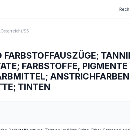
Rech
(Österreich)
/
S6
D FARBSTOFFAUSZÜGE; TANNI
VATE; FARBSTOFFE, PIGMENTE
ARBMITTEL; ANSTRICHFARBEN
TTE; TINTEN