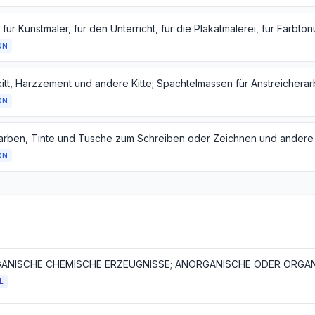
ON
ON
ON
L