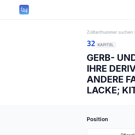
Zolltarifnummer suchen 
32
KAPITEL
GERB- UN
IHRE DERI
ANDERE F
LACKE; KI
Position