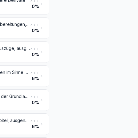
dere Derivate
ZOLL
0%
Synthetische organische Gerbstoffe; anorganische Gerbstoffe; Gerbstoffzubereitungen, auch natürliche Gerbstoffe enthaltend; Enzymzubereitungen zum Vorgerben
ZOLL
0%
Farbmittel pflanzlichen oder tierischen Ursprungs (einschließlich Farbstoffauszüge, ausgenommen Tierisches Schwarz), auch chemisch einheitlich; Zubereitungen im Sinne der Anmerkung 3 zu diesem Kapitel auf der Grundlage von Farbmitteln pflanzlichen oder tierischen Ursprungs
ZOLL
0%
Synthetische organische Farbmittel, auch chemisch einheitlich; Zubereitungen im Sinne der Anmerkung 3 zu diesem Kapitel auf der Grundlage synthetischer organischer Farbmittel; synthetische organische Erzeugnisse von der als fluoreszierende Aufheller oder als Luminophore verwendeten Art, auch chemisch einheitlich
ZOLL
6%
Farblacke; Zubereitungen im Sinne der Anmerkung 3 zu diesem Kapitel auf der Grundlage von Farblacken
ZOLL
0%
Andere Farbmittel; Zubereitungen im Sinne der Anmerkung 3 zu diesem Kapitel, ausgenommen solche der Position 3203, 3204 oder 3205; anorganische Erzeugnisse von der als Luminophore verwendeten Art, auch chemisch einheitlich
ZOLL
6%