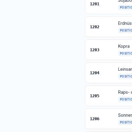
Sojabo
1201
POSITI
1202
POSITI
Kopra
1203
POSITI
Leinsa
1204
POSITI
Raps- 
1205
POSITI
Sonnen
1206
POSITI