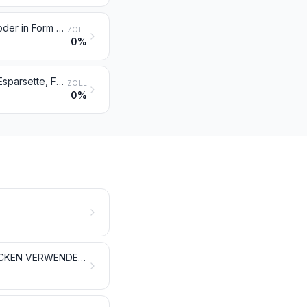
Stroh und Spreu von Getreide, roh, auch gehäckselt, gemahlen, gepresst oder in Form von Pellets
ZOLL
0%
Steckrüben, Futterrüben, Wurzeln zu Futterzwecken, Heu, Luzerne, Klee, Esparsette, Futterkohl, Lupinen, Wicken und ähnliches Futter, auch in Form von Pellets
ZOLL
0%
GEMÜSE, PFLANZEN, WURZELN UND KNOLLEN, DIE ZU ERNÄHRUNGSZWECKEN VERWENDET WERDEN