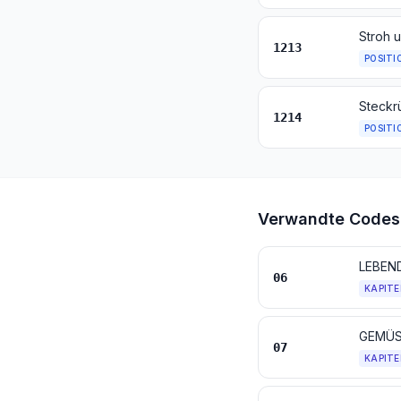
1213
POSITI
1214
POSITI
Verwandte Codes
LEBEN
06
KAPITE
07
KAPITE