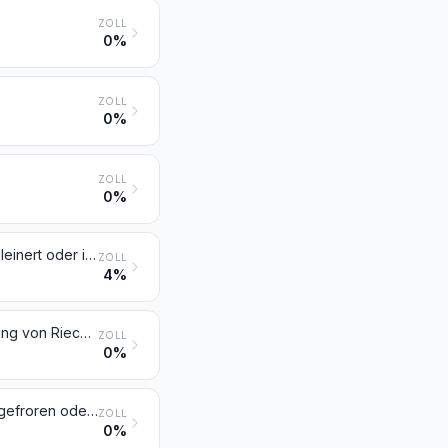
ZOLL
0%
ZOLL
0%
ZOLL
0%
Hopfen (Blütenzapfen), frisch oder getrocknet, auch gemahlen, sonst zerkleinert oder in Form von Pellets; Lupulin
ZOLL
4%
Pflanzen, Pflanzenteile, Samen und Früchte der hauptsächlich zur Herstellung von Riechmitteln oder zu Zwecken der Medizin, Insektenvertilgung, Schädlingsbekämpfung und dergleichen verwendeten Art, frisch, gekühlt, gefroren oder getrocknet, auch geschnitten, gemahlen oder ähnlich fein zerkleinert
ZOLL
0%
Johannisbrot, Algen, Tange, Zuckerrüben und Zuckerrohr, frisch, gekühlt, gefroren oder getrocknet, auch gemahlen; Steine und Kerne von Früchten sowie andere pflanzliche Waren (einschließlich nichtgerösteter Zichorienwurzeln der Varietät Cichorium intybus sativum) der hauptsächlich zur menschlichen Ernährung verwendeten Art, anderweit weder genannt noch inbegriffen
ZOLL
0%