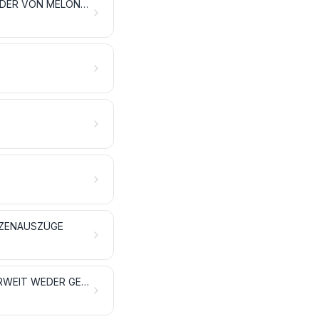
GENIESSBARE FRÜCHTE UND NÜSSE; SCHALEN VON ZITRUSFRÜCHTEN ODER VON MELONEN
NZENAUSZÜGE
FLECHTSTOFFE UND ANDERE WAREN PFLANZLICHEN URSPRUNGS, ANDERWEIT WEDER GENANNT NOCH INBEGRIFFEN