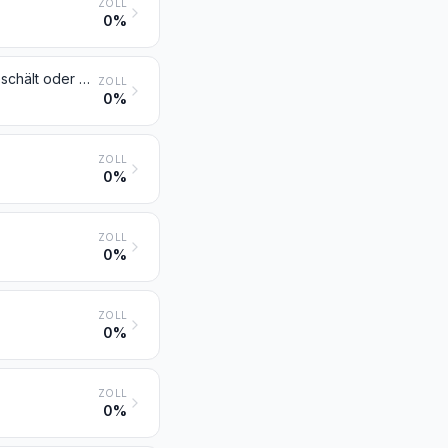
ZOLL
0%
Erdnüsse, weder geröstet noch auf andere Weise hitzebehandelt, auch geschält oder geschrotet
ZOLL
0%
ZOLL
0%
ZOLL
0%
ZOLL
0%
ZOLL
0%