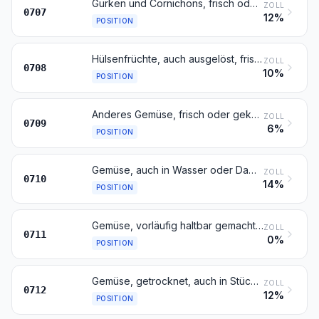
Gurken und Cornichons, frisch oder gekühlt
ZOLL
0707
12%
POSITION
Hülsenfrüchte, auch ausgelöst, frisch oder gekühlt
ZOLL
0708
10%
POSITION
Anderes Gemüse, frisch oder gekühlt
ZOLL
0709
6%
POSITION
Gemüse, auch in Wasser oder Dampf gekocht, gefroren
ZOLL
0710
14%
POSITION
Gemüse, vorläufig haltbar gemacht, zum unmittelbaren Genuss nicht geeignet
ZOLL
0711
0%
POSITION
Gemüse, getrocknet, auch in Stücke oder Scheiben geschnitten, als Pulver oder sonst zerkleinert, jedoch nicht weiter zubereitet
ZOLL
0712
12%
POSITION