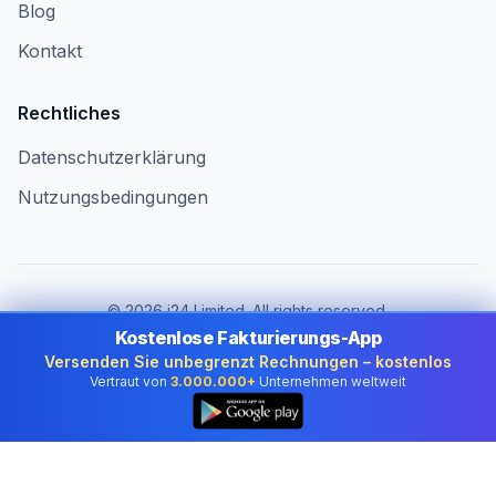
Blog
Kontakt
Rechtliches
Datenschutzerklärung
Nutzungsbedingungen
©
2026
i24 Limited. All rights reserved.
Für Unternehmen in Austria
Kostenlose Fakturierungs-App
Versenden Sie unbegrenzt Rechnungen – kostenlos
Land ändern:
Austria
Vertraut von
3.000.000+
Unternehmen weltweit