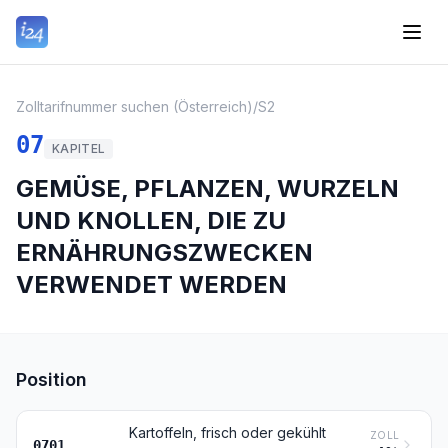
Zolltarifnummer suchen (Österreich)
/
S2
07
KAPITEL
GEMÜSE, PFLANZEN, WURZELN
UND KNOLLEN, DIE ZU
ERNÄHRUNGSZWECKEN
VERWENDET WERDEN
Position
Kartoffeln, frisch oder gekühlt
ZOLL
0701