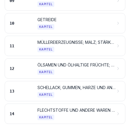
09
KAPITEL
GETREIDE
10
KAPITEL
MÜLLEREIERZEUGNISSE; MALZ; STÄRKE; INULIN; KLEBER VON WEIZEN
11
KAPITEL
ÖLSAMEN UND ÖLHALTIGE FRÜCHTE; VERSCHIEDENE SAMEN UND FRÜCHTE; PFLANZEN ZUM GEWERBE- ODER HEILGEBRAUCH; STROH UND FUTTER
12
KAPITEL
SCHELLACK; GUMMEN, HARZE UND ANDERE PFLANZENSÄFTE UND PFLANZENAUSZÜGE
13
KAPITEL
FLECHTSTOFFE UND ANDERE WAREN PFLANZLICHEN URSPRUNGS, ANDERWEIT WEDER GENANNT NOCH INBEGRIFFEN
14
KAPITEL