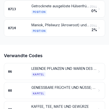
Getrocknete ausgelöste Hülsenfrüchte, auch geschält oder zerkleinert
ZOLL
0713
0%
POSITION
Maniok, Pfeilwurz (Arrowroot) und Salep, Topinambur, Süßkartoffeln und ähnliche Wurzeln und Knollen mit hohem Gehalt an Stärke oder Inulin, frisch, gekühlt, gefroren oder getrocknet, auch in Stücken oder in Form von Pellets; Mark des Sagobaumes
ZOLL
0714
2%
POSITION
Verwandte Codes
LEBENDE PFLANZEN UND WAREN DES BLUMENHANDELS
06
KAPITEL
GENIESSBARE FRÜCHTE UND NÜSSE; SCHALEN VON ZITRUSFRÜCHTEN ODER VON MELONEN
08
KAPITEL
KAFFEE, TEE, MATE UND GEWÜRZE