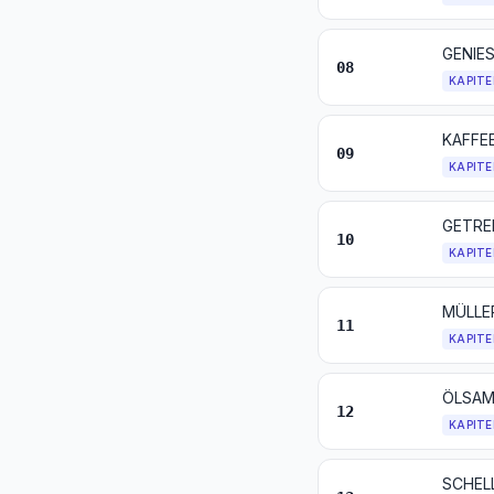
08
KAPITE
KAFFE
09
KAPITE
GETRE
10
KAPITE
MÜLLER
11
KAPITE
12
KAPITE
SCHEL