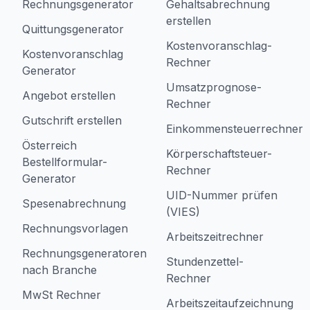
Rechnungsgenerator
Gehaltsabrechnung
erstellen
Quittungsgenerator
Kostenvoranschlag-
Kostenvoranschlag
Rechner
Generator
Umsatzprognose-
Angebot erstellen
Rechner
Gutschrift erstellen
Einkommensteuerrechner
Österreich
Körperschaftsteuer-
Bestellformular-
Rechner
Generator
UID-Nummer prüfen
Spesenabrechnung
(VIES)
Rechnungsvorlagen
Arbeitszeitrechner
Rechnungsgeneratoren
Stundenzettel-
nach Branche
Rechner
MwSt Rechner
Arbeitszeitaufzeichnung