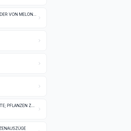
GENIESSBARE FRÜCHTE UND NÜSSE; SCHALEN VON ZITRUSFRÜCHTEN ODER VON MELONEN
ÖLSAMEN UND ÖLHALTIGE FRÜCHTE; VERSCHIEDENE SAMEN UND FRÜCHTE; PFLANZEN ZUM GEWERBE- ODER HEILGEBRAUCH; STROH UND FUTTER
NZENAUSZÜGE