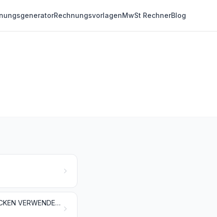
nungsgenerator
Rechnungsvorlagen
MwSt Rechner
Blog
GEMÜSE, PFLANZEN, WURZELN UND KNOLLEN, DIE ZU ERNÄHRUNGSZWECKEN VERWENDET WERDEN