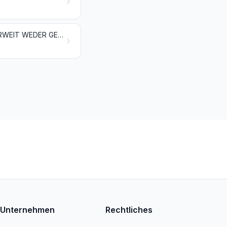
FLECHTSTOFFE UND ANDERE WAREN PFLANZLICHEN URSPRUNGS, ANDERWEIT WEDER GENANNT NOCH INBEGRIFFEN
Unternehmen
Rechtliches