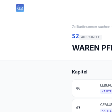
Zolltarifnummer suchen 
S2
ABSCHNITT
WAREN PF
Kapitel
LEBEN
06
KAPITE
07
KAPITE