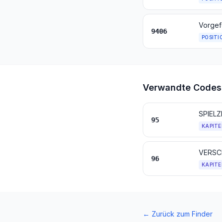
Vorgef
9406
POSITI
Verwandte Codes
95
KAPITE
VERSC
96
KAPITE
←
Zurück zum Finder