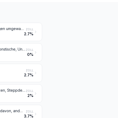
Sitzmöbel (ausgenommen solche der Position 9402), auch wenn sie in Liegen umgewandelt werden können, und Teile davon
ZOLL
2.7%
Möbel für die Human-, Zahn-, Tiermedizin oder die Chirurgie (z. B. Operationstische, Untersuchungstische, Betten mit mechanischen Vorrichtungen für Krankenanstalten, Dentalstühle); Friseurstühle und ähnliche Stühle, mit Schwenk-, Kipp- und Hebevorrichtung; Teile davon
ZOLL
0%
ZOLL
2.7%
Sprungrahmen; Bettausstattungen und ähnliche Waren (z. B. Auflegematratzen, Steppdecken, Deckbetten, Polster, Schlummerrollen und Kopfkissen) mit Federung oder gepolstert oder mit Füllung aus Stoffen aller Art oder aus Zellkautschuk oder Zellkunststoff, auch überzogen
ZOLL
2%
Leuchten und Beleuchtungskörper (einschließlich Scheinwerfer) und Teile davon, anderweit weder genannt noch inbegriffen; Reklameleuchten, Leuchtschilder, beleuchtete Namensschilder und dergleichen, mit fest angebrachter Lichtquelle, und Teile davon, anderweit weder genannt noch inbegriffen
ZOLL
3.7%