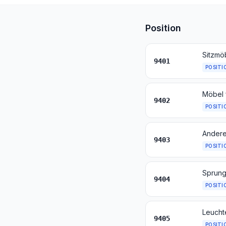
Position
9401
POSITI
9402
POSITI
Andere
9403
POSITI
9404
POSITI
9405
POSITI