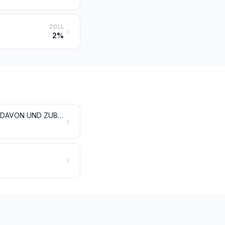
ZOLL
2%
SPIELZEUG, SPIELE, UNTERHALTUNGSARTIKEL UND SPORTGERÄTE; TEILE DAVON UND ZUBEHÖR