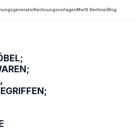
nungsgenerator
Rechnungsvorlagen
MwSt Rechner
Blog
ÖBEL;
WAREN;
,
EGRIFFEN;
E