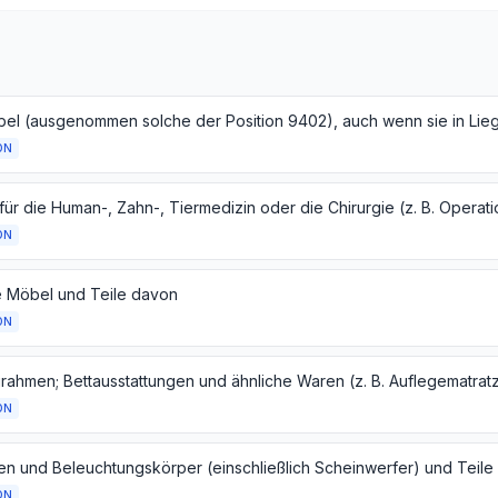
ON
ON
 Möbel und Teile davon
ON
ON
ON