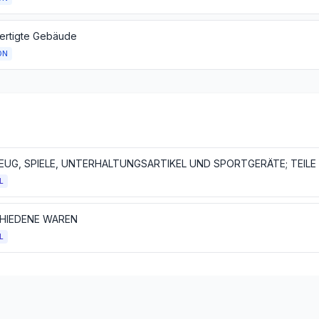
ertigte Gebäude
ON
L
HIEDENE WAREN
L