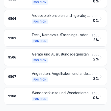
0%
POSITION
Videospielkonsolen und -geräte; Gesellschaftsspiele, einschließlich mechanisch betriebene Spiele, Billardspiele, Glücksspieltische und automatische Kegelbahnen (z. B. Bowlingbahnen), Vergnügungsmaschinen, mit Münzen, Geldscheinen, Bankkarten, Spielmarken oder anderen Zahlungsmitteln betrieben
ZOLL
9504
0%
POSITION
Fest-, Karnevals-/Faschings- oder andere Unterhaltungsartikel, einschließlich Zauber- und Scherzartikel
ZOLL
9505
2%
POSITION
Geräte und Ausrüstungsgegenstände für die allgemeine körperliche Ertüchtigung, Gymnastik, Leicht- und Schwerathletik, andere Sportarten (einschließlich Tischtennis) oder Freiluftspiele, in diesem Kapitel anderweit weder genannt noch inbegriffen; Schwimm- und Planschbecken
ZOLL
9506
2%
POSITION
Angelruten, Angelhaken und anderes Angelgerät; Handnetze zum Landen von Fischen, Schmetterlingsnetze und ähnliche Netze; Lockgeräte (ausgenommen solche der Position 9208 oder 9705) und ähnliche Jagdgeräte
ZOLL
9507
2%
POSITION
Wanderzirkusse und Wandertierschauen; Vergnügungspark-Fahrgeschäfte und Wasserparkattraktionen; Schaustellerattraktionen, einschließlich Schießbuden; Wanderbühnen
ZOLL
9508
0%
POSITION