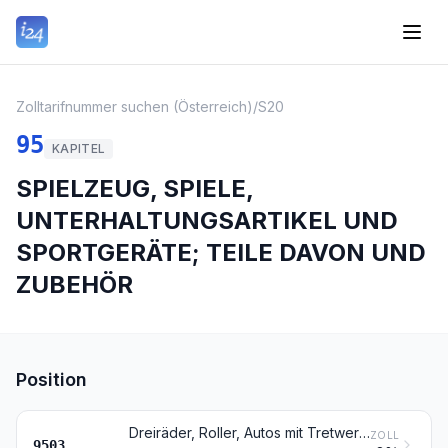
Zolltarifnummer suchen (Österreich)
/
S20
95
KAPITEL
SPIELZEUG, SPIELE,
UNTERHALTUNGSARTIKEL UND
SPORTGERÄTE; TEILE DAVON UND
ZUBEHÖR
Position
Dreiräder, Roller, Autos mit Tretwerk und ähnliche Spielfahrzeuge; Puppenwagen; Puppen; anderes Spielzeug; maßstabgetreu verkleinerte Modelle und ähnliche Modelle zur Unterhaltung, auch mit Antrieb; Puzzles aller Art
ZOLL
9503