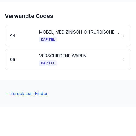
Verwandte Codes
MÖBEL; MEDIZINISCH-CHIRURGISCHE MÖBEL; BETTAUSSTATTUNGEN UND ÄHNLICHE WAREN; LEUCHTEN UND BELEUCHTUNGSKÖRPER, ANDERWEIT WEDER GENANNT NOCH INBEGRIFFEN; REKLAMELEUCHTEN, LEUCHTSCHILDER, BELEUCHTETE NAMENSSCHILDER UND DERGLEICHEN; VORGEFERTIGTE GEBÄUDE
94
KAPITEL
VERSCHIEDENE WAREN
96
KAPITEL
←
Zurück zum Finder