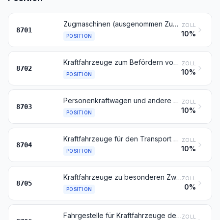
Zugmaschinen (ausgenommen Zugkraftkarren der Position 8709)
ZOLL
8701
10%
POSITION
Kraftfahrzeuge zum Befördern von 10 oder mehr Personen, einschließlich Fahrer
ZOLL
8702
10%
POSITION
Personenkraftwagen und andere Kraftfahrzeuge, ihrer Beschaffenheit nach hauptsächlich zur Personenbeförderung bestimmt (ausgenommen solche der Position 8702), einschließlich Kombinationskraftwagen und Rennwagen
ZOLL
8703
10%
POSITION
Kraftfahrzeuge für den Transport von Waren
ZOLL
8704
10%
POSITION
Kraftfahrzeuge zu besonderen Zwecken, ihrer Beschaffenheit nach nicht hauptsächlich zur Personen- oder Güterbeförderung bestimmt (z. B. Abschleppwagen, Kranwagen, Feuerwehrwagen, Betonmischwagen, Straßenkehrwagen, Straßensprengwagen, Werkstattwagen, Wagen mit Röntgenanlage)
ZOLL
8705
0%
POSITION
Fahrgestelle für Kraftfahrzeuge der Positionen 8701 bis 8705, mit Motor
ZOLL