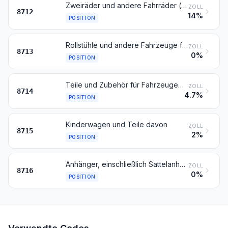
Zweiräder und andere Fahrräder (einschließlich Lastendreiräder), ohne Motor
ZOLL
8712
14%
POSITION
Rollstühle und andere Fahrzeuge für Behinderte, auch mit Motor oder anderer Vorrichtung zur mechanischen Fortbewegung
ZOLL
8713
0%
POSITION
Teile und Zubehör für Fahrzeuge der Positionen 8711 bis 8713
ZOLL
8714
4.7%
POSITION
Kinderwagen und Teile davon
ZOLL
8715
2%
POSITION
Anhänger, einschließlich Sattelanhänger, für Fahrzeuge aller Art; andere nicht selbstfahrende Fahrzeuge; Teile davon
ZOLL
8716
0%
POSITION