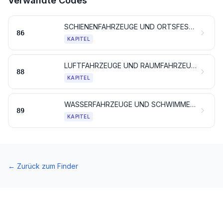
Verwandte Codes
SCHIENENFAHRZEUGE UND ORTSFESTES GLEISMATERIAL, TEILE DAVON; MECHANISCHE (AUCH ELEKTROMECHANISCHE) SIGNALGERÄTE FÜR VERKEHRSWEGE
86
KAPITEL
LUFTFAHRZEUGE UND RAUMFAHRZEUGE, TEILE DAVON
88
KAPITEL
WASSERFAHRZEUGE UND SCHWIMMENDE VORRICHTUNGEN
89
KAPITEL
←
Zurück zum Finder