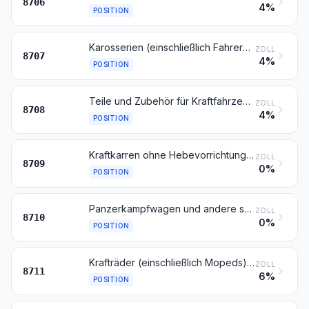
8706
4%
POSITION
Karosserien (einschließlich Fahrerhäuser), für Kraftfahrzeuge der Positionen 8701 bis 8705
ZOLL
8707
4%
POSITION
Teile und Zubehör für Kraftfahrzeuge der Positionen 8701 bis 8705
ZOLL
8708
4%
POSITION
Kraftkarren ohne Hebevorrichtung, von der in Fabriken, Lagerhäusern, Hafenanlagen oder auf Flugplätzen zum Kurzstreckentransport von Waren verwendeten Art; Zugkraftkarren, von der auf Bahnhöfen verwendeten Art; Teile davon
ZOLL
8709
0%
POSITION
Panzerkampfwagen und andere selbstfahrende gepanzerte Kampffahrzeuge, auch mit Waffen; Teile davon
ZOLL
8710
0%
POSITION
Krafträder (einschließlich Mopeds) und Fahrräder mit Hilfsmotor, auch mit Beiwagen; Beiwagen
ZOLL
8711
6%
POSITION