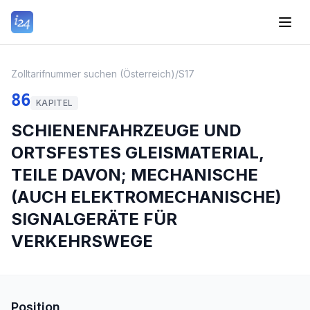
Zolltarifnummer suchen (Österreich)
/
S17
86
KAPITEL
SCHIENENFAHRZEUGE UND
ORTSFESTES GLEISMATERIAL,
TEILE DAVON; MECHANISCHE
(AUCH ELEKTROMECHANISCHE)
SIGNALGERÄTE FÜR
VERKEHRSWEGE
Position