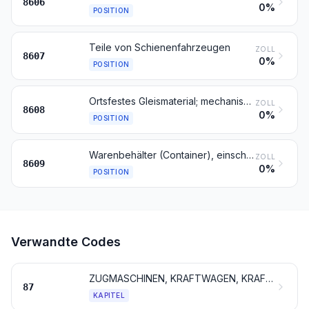
8606
0%
POSITION
Teile von Schienenfahrzeugen
ZOLL
8607
0%
POSITION
Ortsfestes Gleismaterial; mechanische (auch elektromechanische) Signal-, Sicherungs-, Überwachungs- oder Steuergeräte für Schienenwege oder dergleichen, Straßen, Binnenwasserstraßen, Parkplätze oder Parkhäuser, Hafenanlagen oder Flughäfen; Teile davon
ZOLL
8608
0%
POSITION
Warenbehälter (Container), einschließlich solcher für Flüssigkeiten oder Gase, ihrer Beschaffenheit nach für eine oder mehrere Beförderungsarten besonders bestimmt und ausgestattet
ZOLL
8609
0%
POSITION
Verwandte Codes
ZUGMASCHINEN, KRAFTWAGEN, KRAFTRÄDER, FAHRRÄDER UND ANDERE NICHT SCHIENENGEBUNDENE LANDFAHRZEUGE, TEILE DAVON UND ZUBEHÖR
87
KAPITEL