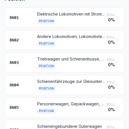
Elektrische Lokomotiven mit Stromspeisung aus dem Stromnetz oder aus Akkumulatoren
ZOLL
8601
0%
POSITION
Andere Lokomotiven; Lokomotivtender
ZOLL
8602
0%
POSITION
Triebwagen und Schienenbusse, ausgenommen solche der Position 8604
ZOLL
8603
0%
POSITION
Schienenfahrzeuge zur Gleisunterhaltung und andere Bahndienstfahrzeuge, auch selbstfahrend (z. B. Gerätewagen, Kranwagen, Wagen mit Gleisstopfmaschinen, Gleiskorrekturwagen, Messwagen und Draisinen)
ZOLL
8604
0%
POSITION
Personenwagen, Gepäckwagen, Postwagen und andere schienengebundene Spezialwagen (ausgenommen Wagen der Position 8604)
ZOLL
8605
0%
POSITION
Schienengebundene Güterwagen
ZOLL