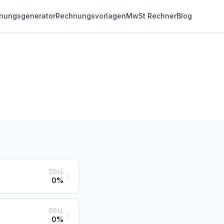
nungsgenerator
Rechnungsvorlagen
MwSt Rechner
Blog
ZOLL
0%
ZOLL
0%