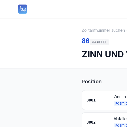
Zolltarifnummer suchen 
80
KAPITEL
ZINN UND
Position
Zinn i
8001
POSITI
Abfälle
8002
POSITI