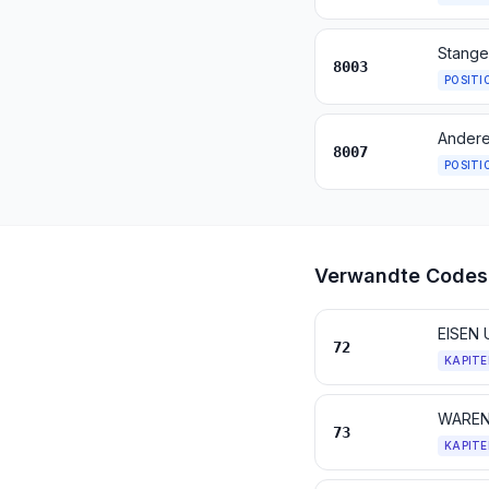
Stangen
8003
POSITI
Andere
8007
POSITI
Verwandte Codes
EISEN
72
KAPITE
WAREN
73
KAPITE