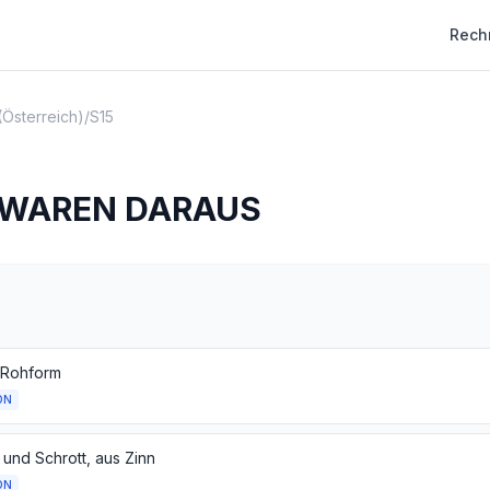
Rech
(Österreich)
/
S15
 WAREN DARAUS
n Rohform
ON
 und Schrott, aus Zinn
ON