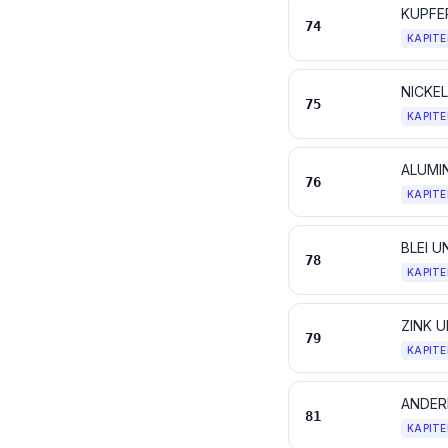
KUPFE
74
KAPITE
NICKE
75
KAPITE
ALUMI
76
KAPITE
BLEI 
78
KAPITE
ZINK 
79
KAPITE
ANDER
81
KAPITE