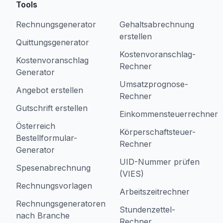
Tools
Rechnungsgenerator
Gehaltsabrechnung
erstellen
Quittungsgenerator
Kostenvoranschlag-
Kostenvoranschlag
Rechner
Generator
Umsatzprognose-
Angebot erstellen
Rechner
Gutschrift erstellen
Einkommensteuerrechner
Österreich
Körperschaftsteuer-
Bestellformular-
Rechner
Generator
UID-Nummer prüfen
Spesenabrechnung
(VIES)
Rechnungsvorlagen
Arbeitszeitrechner
Rechnungsgeneratoren
Stundenzettel-
nach Branche
Rechner