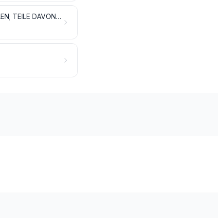
WERKZEUGE, SCHNEIDWAREN UND ESSBESTECKE, AUS UNEDLEN METALLEN; TEILE DAVON, AUS UNEDLEN METALLEN