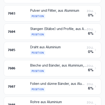
Pulver und Flitter, aus Aluminium
ZOLL
7603
0%
POSITION
Stangen (Stäbe) und Profile, aus Aluminium
ZOLL
7604
6%
POSITION
Draht aus Aluminium
ZOLL
7605
0%
POSITION
Bleche und Bänder, aus Aluminium, mit einer Dicke von mehr als 0,2 mm
ZOLL
7606
6%
POSITION
Folien und dünne Bänder, aus Aluminium (auch bedruckt oder auf Papier, Pappe, Kunststoff oder ähnlichen Unterlagen), mit einer Dicke (ohne Unterlage) von 0,2 mm oder weniger
ZOLL
7607
6%
POSITION
Rohre aus Aluminium
ZOLL
7608