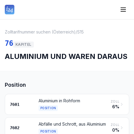
Zolltarifnummer suchen (Österreich)
/
S15
76
KAPITEL
ALUMINIUM UND WAREN DARAUS
Position
Aluminium in Rohform
ZOLL
7601
6%
POSITION
Abfälle und Schrott, aus Aluminium
ZOLL
7602
0%
POSITION