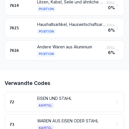
Litzen, Kabel, Seile und ähnliche Waren, aus Aluminium, ausgenommen isolierte Erzeugnisse für die Elektrotechnik
ZOLL
7614
0%
POSITION
Haushaltsartikel, Hauswirtschaftsartikel, Sanitär-, Hygiene- oder Toilettenartikel, und Teile davon, aus Aluminium; Schwämme, Putzlappen, Handschuhe und ähnliche Waren, zum Scheuern, Polieren oder dergleichen, aus Aluminium
ZOLL
7615
6%
POSITION
Andere Waren aus Aluminium
ZOLL
7616
6%
POSITION
Verwandte Codes
EISEN UND STAHL
72
KAPITEL
WAREN AUS EISEN ODER STAHL
73
KAPITEL