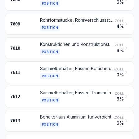
6%
POSITION
Rohrformstücke, Rohrverschlussstücke und Rohrverbindungsstücke (z. B. Bogen, Muffen), aus Aluminium
ZOLL
7609
4%
POSITION
Konstruktionen und Konstruktionsteile (z. B. Brücken und Brückenelemente, Türme, Gittermaste, Pfeiler, Säulen, Gerüste, Dächer, Dachstühle, Tore, Türen, Fenster, und deren Rahmen und Verkleidungen, Tor- und Türschwellen, Geländer), aus Aluminium, ausgenommen vorgefertigte Gebäude der Position 9406; zu Konstruktionszwecken vorgearbeitete Bleche, Stangen (Stäbe), Profile, Rohre und dergleichen, aus Aluminium
ZOLL
7610
6%
POSITION
Sammelbehälter, Fässer, Bottiche und ähnliche Behälter, aus Aluminium, für Stoffe aller Art (ausgenommen verdichtete oder verflüssigte Gase), mit einem Fassungsvermögen von mehr als 300 l, ohne mechanische oder wärmetechnische Einrichtungen, auch mit Innenauskleidung oder Wärmeschutzverkleidung
ZOLL
7611
0%
POSITION
Sammelbehälter, Fässer, Trommeln, Kannen, Dosen und ähnliche Behälter (einschließlich Verpackungsröhrchen und Tuben), aus Aluminium, für Stoffe aller Art (ausgenommen verdichtete oder verflüssigte Gase), mit einem Fassungsvermögen von 300 l oder weniger, ohne mechanische oder wärmetechnische Einrichtungen, auch mit Innenauskleidung oder Wärmeschutzverkleidung
ZOLL
7612
6%
POSITION
Behälter aus Aluminium für verdichtete oder verflüssigte Gase
ZOLL
7613
6%
POSITION