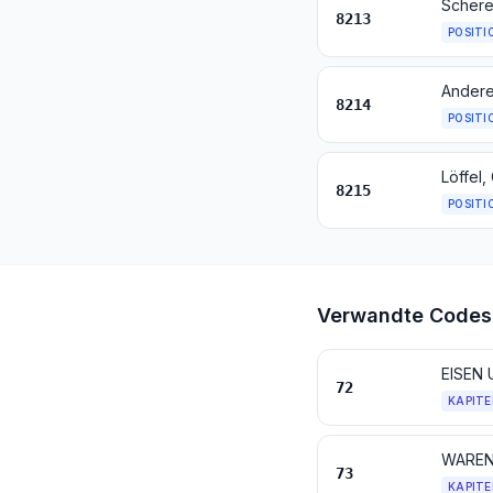
Schere
8213
POSITI
8214
POSITI
8215
POSITI
Verwandte Codes
EISEN
72
KAPITE
WAREN
73
KAPITE