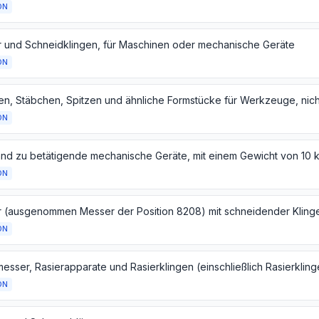
ON
 und Schneidklingen, für Maschinen oder mechanische Geräte
ON
ON
ON
ON
ON