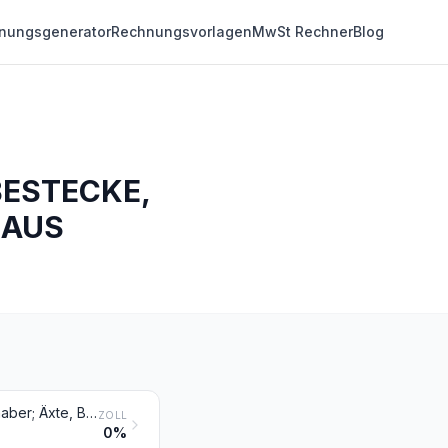
nungsgenerator
Rechnungsvorlagen
MwSt Rechner
Blog
ESTECKE,
 AUS
Spaten, Schaufeln, Spitzhacken, Hacken aller Art, Gabeln, Rechen und Schaber; Äxte, Beile, Haumesser und ähnliche Werkzeuge zum Hauen oder Spalten; Geflügelscheren, Gartenscheren, Baumscheren und ähnliche Scheren; Sensen und Sicheln, Heu- und Strohmesser, Heckenscheren, Keile und andere Handwerkzeuge für die Landwirtschaft, den Gartenbau oder die Forstwirtschaft
ZOLL
0%