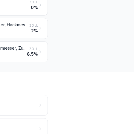
ZOLL
0%
Andere Schneidwaren (z. B. Haarschneide- und -scherapparate, Spaltmesser, Hackmesser, Wiegemesser für Metzger/Fleischhauer oder für den Küchengebrauch, Papiermesser); Instrumente und Zusammenstellungen, für die Maniküre oder Pediküre (einschließlich Nagelfeilen)
ZOLL
2%
Löffel, Gabeln, Schöpflöffel, Schaumlöffel, Tortenheber, Fischmesser, Buttermesser, Zuckerzangen und ähnliche Waren
ZOLL
8.5%