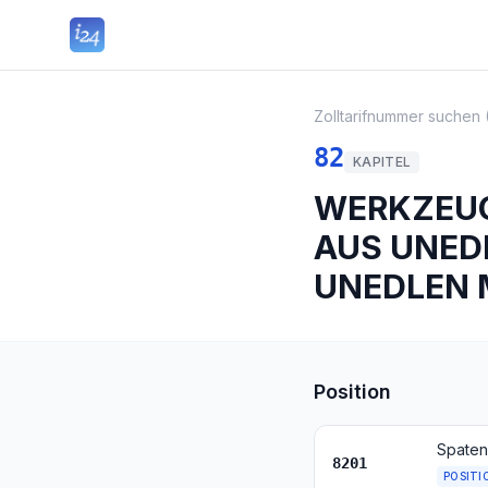
Zolltarifnummer suchen 
82
KAPITEL
WERKZEUG
AUS UNEDL
UNEDLEN 
Position
8201
POSITI