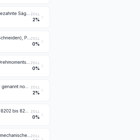
Handsägen; Sägeblätter aller Art (einschließlich Frässägeblätter und nicht gezahnte Sägeblätter)
ZOLL
2%
Feilen, Raspeln, Kneifzangen/Beißzangen und andere Zangen (auch zum Schneiden), Pinzetten, Scheren zum Schneiden von Metallen, Rohrschneider, Bolzenschneider, Locheisen, Lochzangen, und ähnliche Handwerkzeuge
ZOLL
0%
Von Hand zu betätigende Schrauben- und Spannschlüssel (einschließlich Drehmomentschlüssel); auswechselbare Steckschlüsseleinsätze, auch mit Griff
ZOLL
0%
Handwerkzeuge (einschließlich Glasschneidediamanten), anderweit weder genannt noch inbegriffen; Lötlampen und dergleichen; Schraubstöcke, Schraubzwingen und dergleichen, die nicht Zubehör oder Teile von Werkzeugmaschinen oder Wasserstrahlschneidemaschinen sind; Ambosse; tragbare Feldschmieden; Schleifsteine mit Gestell zum Hand- oder Fußbetrieb
ZOLL
2%
Zusammenstellungen von Werkzeugen aus zwei oder mehr der Positionen 8202 bis 8205, in Aufmachungen für den Einzelverkauf
ZOLL
0%
Auswechselbare Werkzeuge zur Verwendung in mechanischen oder nicht mechanischen Handwerkzeugen oder in Werkzeugmaschinen (z. B. zum Pressen, Prägen, Tiefziehen, Gesenkschmieden, Stanzen, Lochen, zum Herstellen von Innen- und Außengewinden, Bohren, Reiben, Räumen, Fräsen, Drehen, Schrauben), einschließlich Ziehwerkzeuge und Pressmatrizen zum Ziehen oder Strang- und Fließpressen von Metallen, und Erd-, Gesteins- oder Tiefbohrwerkzeuge
ZOLL