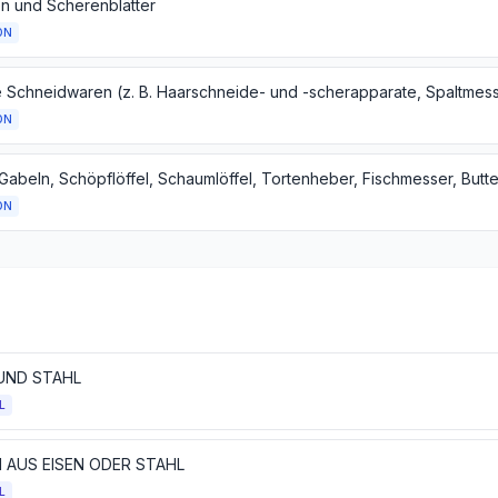
n und Scherenblätter
ON
ON
ON
 UND STAHL
L
 AUS EISEN ODER STAHL
L