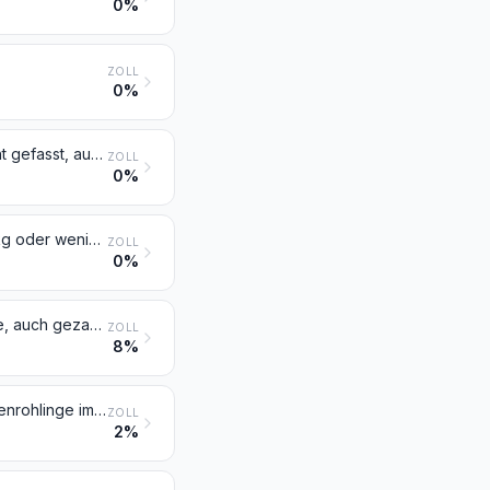
0%
ZOLL
0%
Plättchen, Stäbchen, Spitzen und ähnliche Formstücke für Werkzeuge, nicht gefasst, aus Cermets
ZOLL
0%
Von Hand zu betätigende mechanische Geräte, mit einem Gewicht von 10 kg oder weniger, zum Vorbereiten, Zubereiten oder Anrichten von Speisen oder Getränken
ZOLL
0%
Messer (ausgenommen Messer der Position 8208) mit schneidender Klinge, auch gezahnt (einschließlich Klappmesser für den Gartenbau), und Klingen dafür
ZOLL
8%
Rasiermesser, Rasierapparate und Rasierklingen (einschließlich Rasierklingenrohlinge im Band)
ZOLL
2%