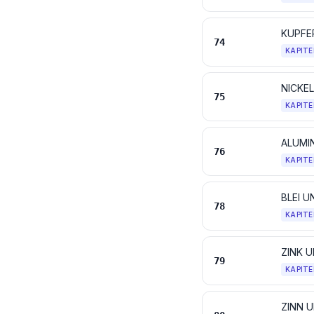
KUPFE
74
KAPITE
NICKE
75
KAPITE
ALUMI
76
KAPITE
BLEI 
78
KAPITE
ZINK 
79
KAPITE
ZINN 