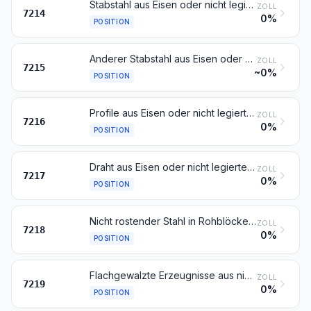
Stabstahl aus Eisen oder nicht legiertem Stahl, nur geschmiedet, nur warmgewalzt, nur warmgezogen oder nur warmstranggepresst, auch nach dem Walzen verwunden
ZOLL
7214
0%
POSITION
Anderer Stabstahl aus Eisen oder nicht legiertem Stahl
ZOLL
7215
~0%
POSITION
Profile aus Eisen oder nicht legiertem Stahl
ZOLL
7216
0%
POSITION
Draht aus Eisen oder nicht legiertem Stahl
ZOLL
7217
0%
POSITION
Nicht rostender Stahl in Rohblöcken (Ingots) oder anderen Rohformen; Halbzeug aus nicht rostendem Stahl
ZOLL
7218
0%
POSITION
Flachgewalzte Erzeugnisse aus nicht rostendem Stahl, mit einer Breite von 600 mm oder mehr
ZOLL
7219
0%
POSITION