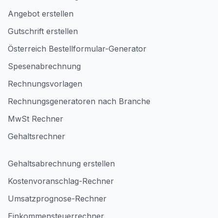
Angebot erstellen
Gutschrift erstellen
Österreich Bestellformular-Generator
Spesenabrechnung
Rechnungsvorlagen
Rechnungsgeneratoren nach Branche
MwSt Rechner
Gehaltsrechner
Gehaltsabrechnung erstellen
Kostenvoranschlag-Rechner
Umsatzprognose-Rechner
Einkommensteuerrechner