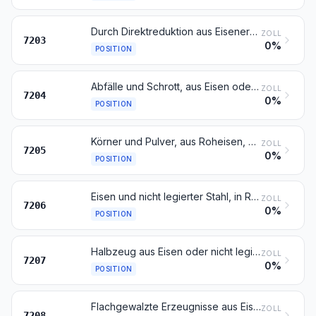
Durch Direktreduktion aus Eisenerzen hergestellte Eisenerzeugnisse und anderer Eisenschwamm, in Stücken, Pellets oder ähnlichen Formen; Eisen mit einer Reinheit von 99,94 GHT oder mehr, in Stücken, Pellets oder ähnlichen Formen
ZOLL
7203
0%
POSITION
Abfälle und Schrott, aus Eisen oder Stahl; Abfallblöcke aus Eisen oder Stahl
ZOLL
7204
0%
POSITION
Körner und Pulver, aus Roheisen, Spiegeleisen, Eisen oder Stahl
ZOLL
7205
0%
POSITION
Eisen und nicht legierter Stahl, in Rohblöcken (Ingots) oder anderen Rohformen, ausgenommen Eisen der Position 7203
ZOLL
7206
0%
POSITION
Halbzeug aus Eisen oder nicht legiertem Stahl
ZOLL
7207
0%
POSITION
Flachgewalzte Erzeugnisse aus Eisen oder nicht legiertem Stahl, mit einer Breite von 600 mm oder mehr, warmgewalzt, weder plattiert noch überzogen
ZOLL
7208