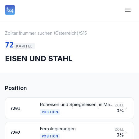
Zolltarifnummer suchen (Österreich)
/
S15
72
KAPITEL
EISEN UND STAHL
Position
Roheisen und Spiegeleisen, in Masseln, Blöcken oder anderen Rohformen
ZOLL
7201
0%
POSITION
Ferrolegierungen
ZOLL
7202
0%
POSITION