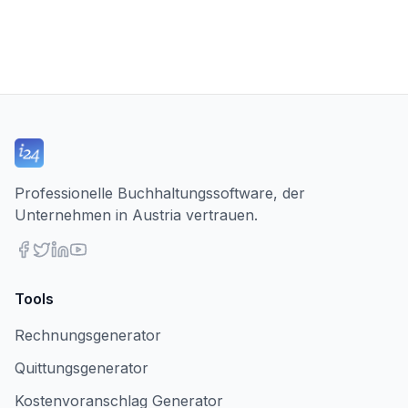
Professionelle Buchhaltungssoftware, der
Unternehmen in Austria vertrauen.
Tools
Rechnungsgenerator
Quittungsgenerator
Kostenvoranschlag Generator