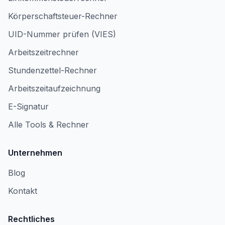
Körperschaftsteuer-Rechner
UID-Nummer prüfen (VIES)
Arbeitszeitrechner
Stundenzettel-Rechner
Arbeitszeitaufzeichnung
E-Signatur
Alle Tools & Rechner
Unternehmen
Blog
Kontakt
Rechtliches