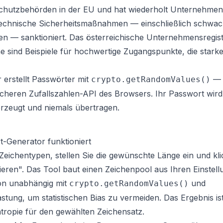
schutzbehörden in der EU und hat wiederholt Unternehmen
echnische Sicherheitsmaßnahmen — einschließlich schwac
ien — sanktioniert. Das österreichische Unternehmensregis
e sind Beispiele für hochwertige Zugangspunkte, die stark
 erstellt Passwörter mit
— 
crypto.getRandomValues()
icheren Zufallszahlen-API des Browsers. Ihr Passwort wird 
rzeugt und niemals übertragen.
-Generator funktioniert
Zeichentypen, stellen Sie die gewünschte Länge ein und kli
eren". Das Tool baut einen Zeichenpool aus Ihren Einstel
ion unabhängig mit
und
crypto.getRandomValues()
tung, um statistischen Bias zu vermeiden. Das Ergebnis is
tropie für den gewählten Zeichensatz.