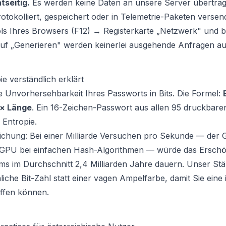
tseitig.
Es werden keine Daten an unsere Server übertrag
otokolliert, gespeichert oder in Telemetrie-Paketen versen
ols Ihres Browsers (F12) → Registerkarte „Netzwerk" und 
auf „Generieren" werden keinerlei ausgehende Anfragen au
e verständlich erklärt
ie Unvorhersehbarkeit Ihres Passworts in Bits. Die Formel:
 × Länge
. Ein 16-Zeichen-Passwort aus allen 95 druckbar
 Entropie.
ichung: Bei einer Milliarde Versuchen pro Sekunde — der 
GPU bei einfachen Hash-Algorithmen — würde das Erschö
ms im Durchschnitt 2,4 Milliarden Jahre dauern. Unser St
liche Bit-Zahl statt einer vagen Ampelfarbe, damit Sie eine 
effen können.