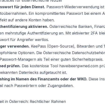
actices für österreichische Nutzer
asswort für jeden Dienst.
Passwort-Wiederverwendung ist d
toübernahmen. Ein kompromittiertes Passwort bei einem An
fekt auf andere Konten haben.
hentifizierung aktivieren.
Österreichische Banken, Finan
ten mehrstufige Authentifizierung an. Mit aktivierter 2FA blei
wort für Angreifer wertlos.
ger verwenden.
KeePass (Open-Source), Bitwarden und 
mpfohlene Optionen. Die Österreichische Datenschutzbehör
Passwort-Managern als Teil einer guten Sicherheitspraxis.
ned prüfen.
Das kostenlose Tool haveibeenpwned.com prüf
bekannten Datenlecks aufgetaucht ist.
ishing im Namen des Finanzamts oder der WKO.
Diese Ins
ail nach Passwörtern oder Zugangsdaten.
it in Österreich: Rechtlicher Rahmen