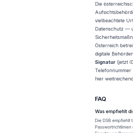
Die österreichis
Aufsichtsbehörd
vielbeachtete Ur
Datenschutz — u
Sicherheitsmaß
Österreich betre
digitale Behörde
Signatur
(jetzt I
Telefonnummer u
hier weitreichen
FAQ
Was empfiehlt di
Die DSB empfiehlt
Passwortrichtlinie