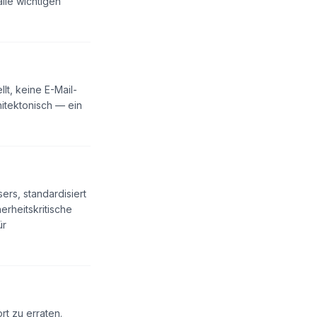
lle wichtigen
lt, keine E-Mail-
itektonisch — ein
ers, standardisiert
erheitskritische
ür
rt zu erraten.