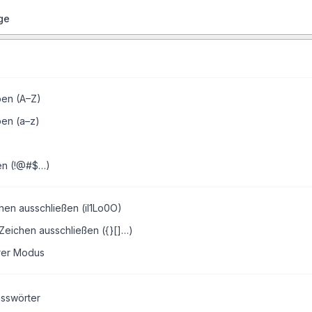
ge
en (A–Z)
ben (a–z)
en (!@#$…)
hen ausschließen (il1Lo0O)
Zeichen ausschließen ({}[]…)
rer Modus
asswörter