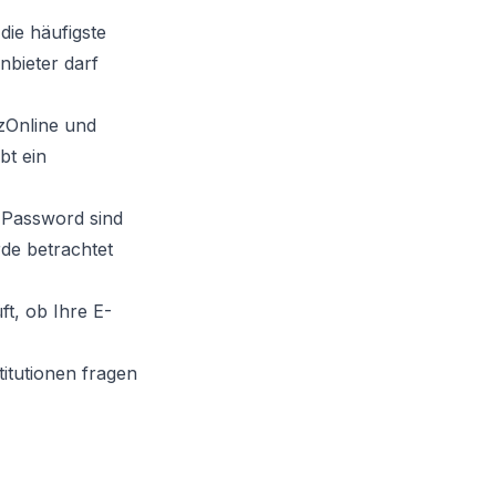
ie häufigste
bieter darf
zOnline und
bt ein
1Password sind
de betrachtet
t, ob Ihre E-
titutionen fragen