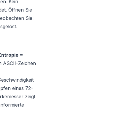
en. Kein
det. Öffnen Sie
beobachten Sie:
sgelöst.
Entropie =
en ASCII-Zeichen
Geschwindigkeit
pfen eines 72-
ärkemesser zeigt
informierte