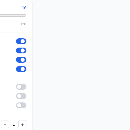
16
128
−
+
1