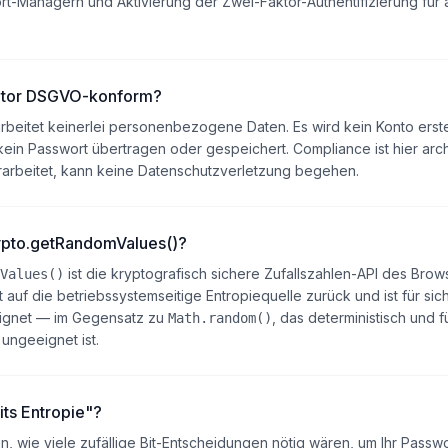
rt-Managern und Aktivierung der Zwei-Faktor-Authentifizierung für a
rator DSGVO-konform?
beitet keinerlei personenbezogene Daten. Es wird kein Konto erstel
ein Passwort übertragen oder gespeichert. Compliance ist hier arch
erarbeitet, kann keine Datenschutzverletzung begehen.
rypto.getRandomValues()?
ist die kryptografisch sichere Zufallszahlen-API des Brows
Values()
 auf die betriebssystemseitige Entropiequelle zurück und ist für sich
gnet — im Gegensatz zu
, das deterministisch und f
Math.random()
ungeeignet ist.
ts Entropie"?
n, wie viele zufällige Bit-Entscheidungen nötig wären, um Ihr Passwo