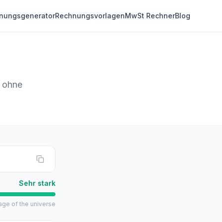
nungsgenerator
Rechnungsvorlagen
MwSt Rechner
Blog
, ohne
Sehr stark
 age of the universe