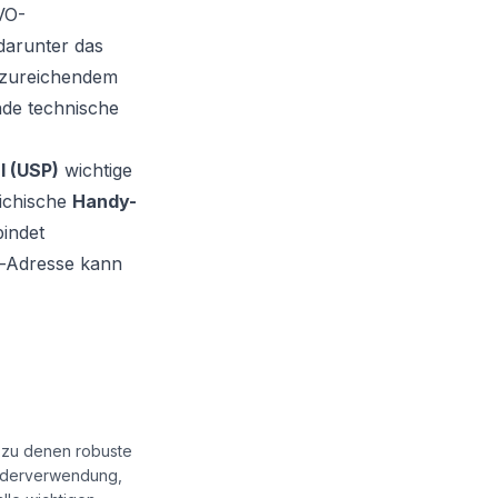
VO-
darunter das
unzureichendem
de technische
 (USP)
wichtige
eichische
Handy-
bindet
l-Adresse kann
 zu denen robuste
iederverwendung,