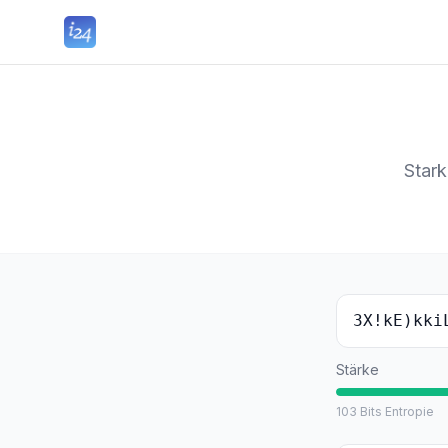
Stark
3X!kE)kki
Stärke
103
Bits Entropie