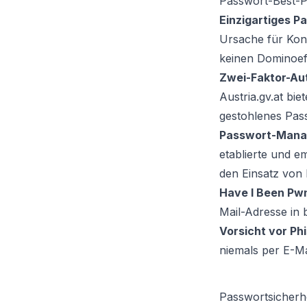
Passwort-Best-Pr
Einzigartiges P
Ursache für Kon
keinen Dominoef
Zwei-Faktor-Aut
Austria.gv.at bie
gestohlenes Pass
Passwort-Mana
etablierte und e
den Einsatz von 
Have I Been Pw
Mail-Adresse in 
Vorsicht vor Ph
niemals per E-M
Passwortsicherhe