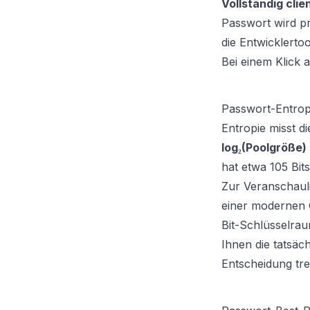
Vollständig clien
Passwort wird pr
die Entwicklerto
Bei einem Klick 
Passwort-Entropi
Entropie misst d
log₂(Poolgröße)
hat etwa 105 Bits
Zur Veranschaul
einer modernen 
Bit-Schlüsselrau
Ihnen die tatsäch
Entscheidung tr