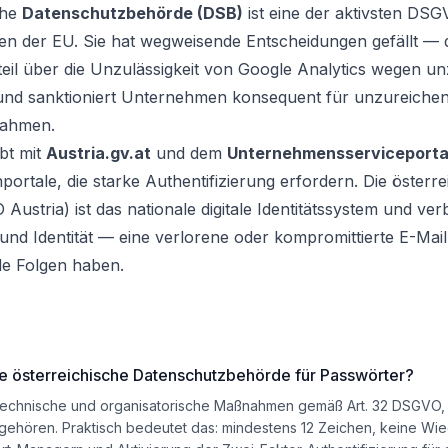
che
Datenschutzbehörde (DSB)
ist eine der aktivsten DSG
en der EU. Sie hat wegweisende Entscheidungen gefällt — 
teil über die Unzulässigkeit von Google Analytics wegen 
nd sanktioniert Unternehmen konsequent für unzureichen
nahmen.
ibt mit
Austria.gv.at
und dem
Unternehmensserviceportal
nportale, die starke Authentifizierung erfordern. Die österr
D Austria) ist das nationale digitale Identitätssystem und ver
nd Identität — eine verlorene oder kompromittierte E-Mai
de Folgen haben.
e österreichische Datenschutzbehörde für Passwörter?
 technische und organisatorische Maßnahmen gemäß Art. 32 DSGVO,
n gehören. Praktisch bedeutet das: mindestens 12 Zeichen, keine W