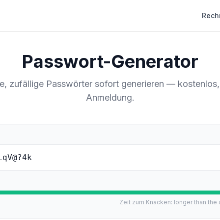
Rech
Passwort-Generator
e, zufällige Passwörter sofort generieren — kostenlos
Anmeldung.
LqV@?4k
Zeit zum Knacken
:
longer than the