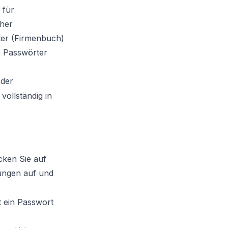
 für
her
ter (Firmenbuch)
e Passwörter
der
vollständig in
cken Sie auf
lungen auf und
t ein Passwort