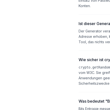
Einsatz von Passwo
Konten.
Ist dieser Gene
Der Generator verar
Adresse erhoben, k
Tool, das nichts v
Wie sicher ist c
crypto.getRandom
vom W3C. Sie greift
Anwendungen geei
Sicherheitszwecke 
Was bedeutet "Bi
Bits Entropie messe