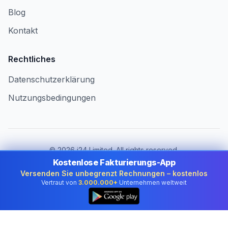
Blog
Kontakt
Rechtliches
Datenschutzerklärung
Nutzungsbedingungen
©
2026
i24 Limited. All rights reserved.
Für Unternehmen in Austria
Kostenlose Fakturierungs-App
Versenden Sie unbegrenzt Rechnungen – kostenlos
Land ändern:
Austria
Vertraut von
3.000.000+
Unternehmen weltweit