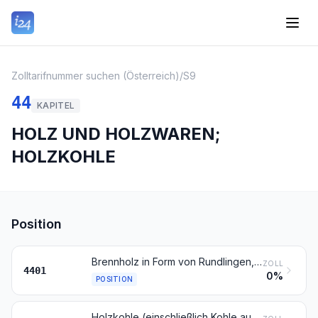
Zolltarifnummer suchen (Österreich)
/
S9
44
KAPITEL
HOLZ UND HOLZWAREN;
HOLZKOHLE
Position
Brennholz in Form von Rundlingen, Scheiten, Zweigen, Reisigbündeln oder ähnlichen Formen; Holz in Form von Plättchen oder Schnitzeln; Sägespäne, Holzabfälle und Holzausschuss, auch zu Pellets, Briketts, Scheiten oder ähnlichen Formen zusammengepresst
ZOLL
4401
0%
POSITION
Holzkohle (einschließlich Kohle aus Schalen oder Nüssen), auch zusammengepresst