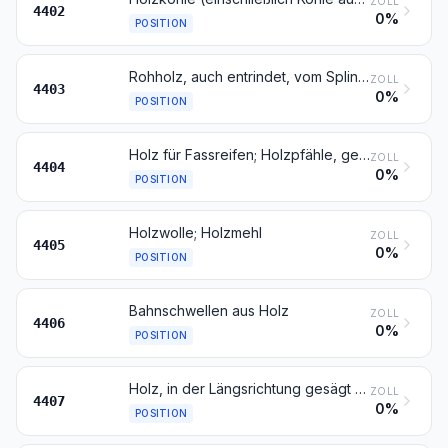
ZOLL
4402
0%
POSITION
Rohholz, auch entrindet, vom Splint befreit oder zwei- oder vierseitig grob zugerichtet
ZOLL
4403
0%
POSITION
Holz für Fassreifen; Holzpfähle, gespalten; Pfähle und Pflöcke aus Holz, gespitzt, nicht in der Längsrichtung gesägt; Holz, nur grob zugerichtet oder abgerundet, jedoch weder gedrechselt, gebogen noch anders bearbeitet, für Spazierstöcke, Regenschirme, Werkzeuggriffe, Werkzeugstiele und dergleichen; Holzspan, Holzstreifen, Holzbänder und dergleichen
ZOLL
4404
0%
POSITION
Holzwolle; Holzmehl
ZOLL
4405
0%
POSITION
Bahnschwellen aus Holz
ZOLL
4406
0%
POSITION
Holz, in der Längsrichtung gesägt oder gesäumt, gemessert oder geschält, auch gehobelt, geschliffen oder an den Enden verbunden, mit einer Dicke von mehr als 6 mm
ZOLL
4407
0%
POSITION