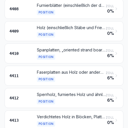
Furnierblätter (einschließlich der durch Messern von Lagenholz gewonnenen Blätter), Blätter für Sperrholz oder ähnliches Lagenholz und anderes Holz, in der Längsrichtung gesägt, gemessert oder geschält, auch gehobelt, geschliffen, an den Kanten oder an den Enden verbunden, mit einer Dicke von 6 mm oder weniger
ZOLL
4408
0%
POSITION
Holz (einschließlich Stäbe und Friese für Parkett, nicht zusammengesetzt), entlang einer oder mehrerer Kanten, Enden oder Flächen profiliert (gekehlt, genutet, gefedert, gefalzt, abgeschrägt, gefriest, gerundet oder in ähnlicher Weise bearbeitet), auch gehobelt, geschliffen oder an den Enden verbunden
ZOLL
4409
0%
POSITION
Spanplatten, „oriented strand board“-Platten (OSB) und ähnliche Platten (z. B. „waferboard“-Platten) aus Holz oder anderen holzigen Stoffen, auch mit Harz oder anderen organischen Bindemitteln hergestellt
ZOLL
4410
6%
POSITION
Faserplatten aus Holz oder anderen holzigen Stoffen, auch mit Harz oder anderen organischen Stoffen hergestellt
ZOLL
4411
6%
POSITION
Sperrholz, furniertes Holz und ähnliches Lagenholz
ZOLL
4412
6%
POSITION
Verdichtetes Holz in Blöcken, Platten, Brettern oder Profilen
ZOLL
4413
0%
POSITION