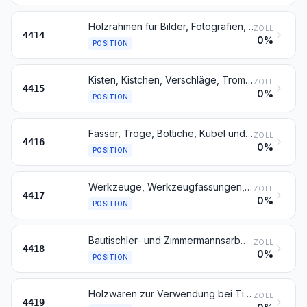
Holzrahmen für Bilder, Fotografien, Spiegel oder dergleichen
ZOLL
4414
0%
POSITION
Kisten, Kistchen, Verschläge, Trommeln und ähnliche Verpackungsmittel, aus Holz; Kabeltrommeln aus Holz; Flachpaletten, Boxpaletten und andere Ladungsträger, aus Holz; Palettenaufsatzwände aus Holz
ZOLL
4415
0%
POSITION
Fässer, Tröge, Bottiche, Kübel und andere Böttcherwaren und Teile davon, aus Holz, einschließlich Fassstäbe
ZOLL
4416
0%
POSITION
Werkzeuge, Werkzeugfassungen, Werkzeuggriffe und Werkzeugstiele, Fassungen, Stiele und Griffe für Besen, Bürsten und Pinsel, aus Holz; Schuhformen, Schuhleisten und Schuhspanner, aus Holz
ZOLL
4417
0%
POSITION
Bautischler- und Zimmermannsarbeiten, einschließlich Verbundplatten mit Hohlraum-Mittellagen, zusammengesetzte Fußbodenplatten, Schindeln („shingles“ und „shakes“), aus Holz
ZOLL
4418
0%
POSITION
Holzwaren zur Verwendung bei Tisch oder in der Küche
ZOLL
4419