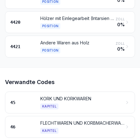
0%
POSITION
Hölzer mit Einlegearbeit (Intarsien oder Marketerie); Schmuckkassetten, Besteckkästchen und ähnliche Waren, aus Holz; Statuetten und andere Ziergegenstände, aus Holz; Innenausstattungsgegenstände aus Holz, ausgenommen Waren des Kapitels 94
ZOLL
4420
0%
POSITION
Andere Waren aus Holz
ZOLL
4421
0%
POSITION
Verwandte Codes
KORK UND KORKWAREN
45
KAPITEL
FLECHTWAREN UND KORBMACHERWAREN
46
KAPITEL