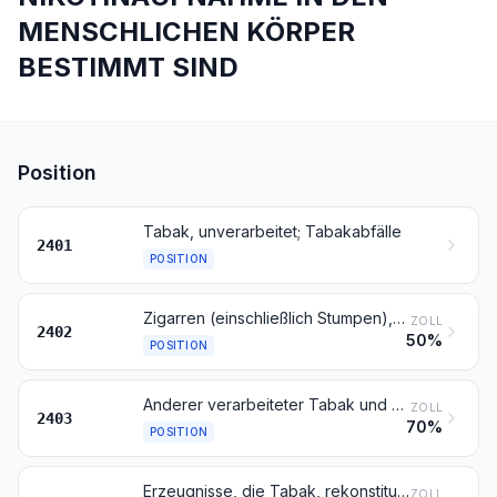
MENSCHLICHEN KÖRPER
BESTIMMT SIND
Position
Tabak, unverarbeitet; Tabakabfälle
2401
POSITION
Zigarren (einschließlich Stumpen), Zigarillos und Zigaretten, aus Tabak oder Tabakersatzstoffen
ZOLL
2402
50%
POSITION
Anderer verarbeiteter Tabak und andere verarbeitete Tabakersatzstoffe; „homogenisierter“ oder „rekonstituierter“ Tabak; Tabakauszüge und Tabaksoßen
ZOLL
2403
70%
POSITION
Erzeugnisse, die Tabak, rekonstituierten Tabak, Nikotin oder Tabak- oder Nikotinersatzstoffe enthalten und zur Inhalation ohne Verbrennung bestimmt sind; andere nikotinhaltige Erzeugnisse, die zur Nikotinaufnahme in den menschlichen Körper bestimmt sind
ZOLL