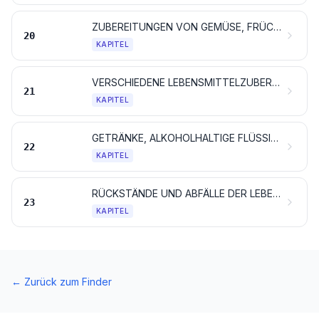
ZUBEREITUNGEN VON GEMÜSE, FRÜCHTEN, NÜSSEN ODER ANDEREN PFLANZENTEILEN
20
KAPITEL
VERSCHIEDENE LEBENSMITTELZUBEREITUNGEN
21
KAPITEL
GETRÄNKE, ALKOHOLHALTIGE FLÜSSIGKEITEN UND ESSIG
22
KAPITEL
RÜCKSTÄNDE UND ABFÄLLE DER LEBENSMITTELINDUSTRIE; ZUBEREITETES FUTTER
23
KAPITEL
←
Zurück zum Finder