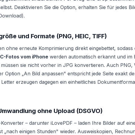
elbst. Deaktivieren Sie die Option, erhalten Sie für jedes B
-Download).
igröße und Formate (PNG, HEIC, TIFF)
 ohne erneute Komprimierung direkt eingebettet, sodass di
IC-Fotos vom iPhone
werden automatisch erkannt und im
 müssen sie nicht vorher in JPG konvertieren. Auch PNG
der Option „An Bild anpassen" entspricht jede Seite exakt 
 Letter erzeugen dagegen ein einheitliches Dokumentform
 Umwandlung ohne Upload (DSGVO)
-Konverter – darunter iLovePDF – laden Ihre Bilder auf ei
st „nach einigen Stunden" wieder. Ausweiskopien, Rechnun