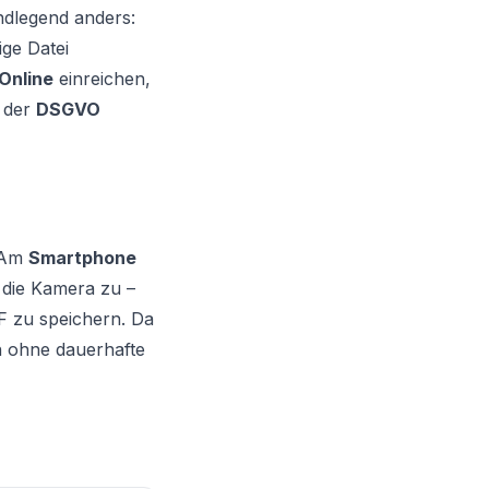
ndlegend anders:
ige Datei
Online
einreichen,
 der
DSGVO
. Am
Smartphone
r die Kamera zu –
F zu speichern. Da
ch ohne dauerhafte