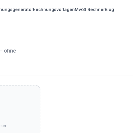
nungsgenerator
Rechnungsvorlagen
MwSt Rechner
Blog
 – ohne
wser