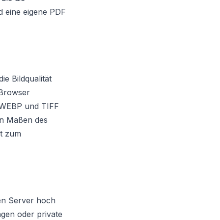
ild eine eigene PDF
e Bildqualität
 Browser
, WEBP und TIFF
den Maßen des
at zum
nen Server hoch
gen oder private