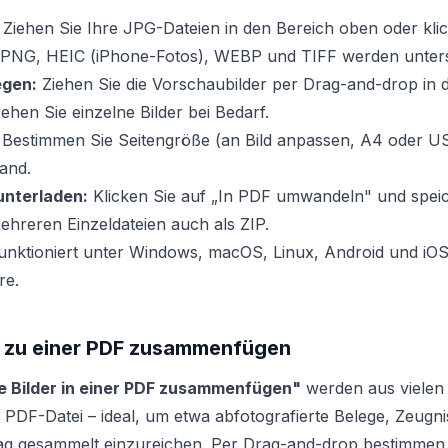
Ziehen Sie Ihre JPG-Dateien in den Bereich oben oder klic
PNG, HEIC (iPhone-Fotos), WEBP und TIFF werden unters
egen:
Ziehen Sie die Vorschaubilder per Drag-and-drop in 
ehen Sie einzelne Bilder bei Bedarf.
Bestimmen Sie Seitengröße (an Bild anpassen, A4 oder US 
and.
nterladen:
Klicken Sie auf „In PDF umwandeln" und speic
mehreren Einzeldateien auch als ZIP.
nktioniert unter Windows, macOS, Linux, Android und iO
re.
r zu einer PDF zusammenfügen
le Bilder in einer PDF zusammenfügen"
werden aus vielen 
te PDF-Datei – ideal, um etwa abfotografierte Belege, Zeugn
rag gesammelt einzureichen. Per Drag-and-drop bestimmen 