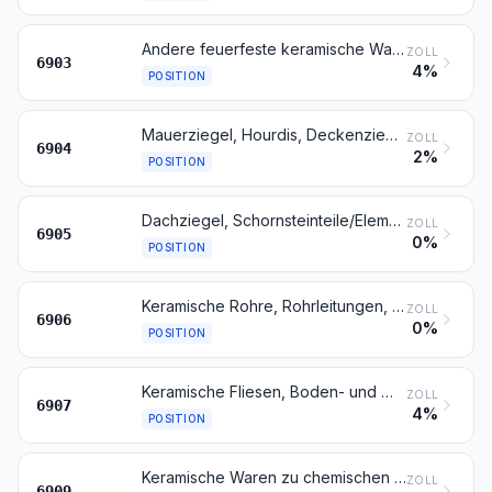
Andere feuerfeste keramische Waren (z. B. Retorten, Schmelztiegel, Muffeln, Ausgüsse, Stopfen, Stützen, Kapellen, Rohre, Schutzrohre, Stäbe und Schieber), ausgenommen Waren aus kieselsäurehaltigen fossilen Mehlen oder aus ähnlichen kieselsäurehaltigen Erden
ZOLL
6903
4%
POSITION
Mauerziegel, Hourdis, Deckenziegel und dergleichen, aus keramischen Stoffen
ZOLL
6904
2%
POSITION
Dachziegel, Schornsteinteile/Elemente für Rauchfänge, Rauchleitungen, Bauzierrate und andere Baukeramik
ZOLL
6905
0%
POSITION
Keramische Rohre, Rohrleitungen, Rinnen, Rohrformstücke, Rohrverschlussstücke und Rohrverbindungsstücke
ZOLL
6906
0%
POSITION
Keramische Fliesen, Boden- und Wandplatten; keramische Steinchen, Mosaiksteine und ähnliche Waren auch auf Unterlage; fertige Formstücke
ZOLL
6907
4%
POSITION
Keramische Waren zu chemischen und anderen technischen Zwecken; keramische Tröge, Wannen und ähnliche Behältnisse für die Landwirtschaft; keramische Krüge und ähnliche Behältnisse zu Transport- oder Verpackungszwecken
ZOLL
6909