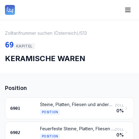
Zolltarifnummer suchen (Österreich)
/
S13
69
KAPITEL
KERAMISCHE WAREN
Position
Steine, Platten, Fliesen und andere keramische Waren aus kieselsäurehaltigen fossilen Mehlen (z. B. Kieselgur, Tripel, Diatomit) oder aus ähnlichen kieselsäurehaltigen Erden
ZOLL
6901
0%
POSITION
Feuerfeste Steine, Platten, Fliesen und ähnliche feuerfeste keramische Bauteile, ausgenommen Waren aus kieselsäurehaltigen fossilen Mehlen oder ähnlichen kieselsäurehaltigen Erden
ZOLL
6902
0%
POSITION