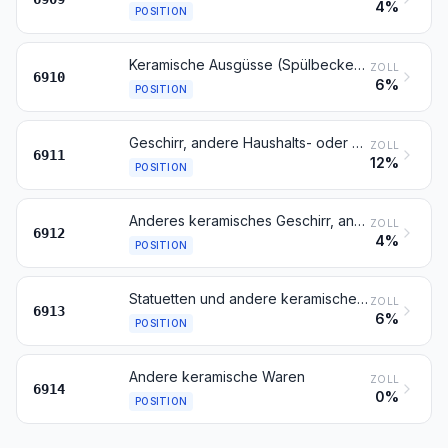
4%
POSITION
Keramische Ausgüsse (Spülbecken), Waschbecken, Waschbeckensockel, Badewannen, Bidets, Klosettbecken, Spülkästen, Urinierbecken und ähnliche Installationsgegenstände zu sanitären Zwecken
ZOLL
6910
6%
POSITION
Geschirr, andere Haushalts- oder Hauswirtschaftsartikel, Hygiene- oder Toilettengegenstände, aus Porzellan
ZOLL
6911
12%
POSITION
Anderes keramisches Geschirr, andere keramische Haushalts- oder Hauswirtschaftsartikel, Hygiene- oder Toilettengegenstände
ZOLL
6912
4%
POSITION
Statuetten und andere keramische Ziergegenstände
ZOLL
6913
6%
POSITION
Andere keramische Waren
ZOLL
6914
0%
POSITION