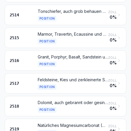
Tonschiefer, auch grob behauen oder durch Sägen oder auf andere Weise lediglich zerteilt, in Blöcken oder in quadratischen oder rechteckigen Platten
ZOLL
2514
0%
POSITION
Marmor, Travertin, Ecaussine und andere Werksteine aus Kalkstein, mit einem Schüttgewicht von 2,5 oder mehr, und Alabaster, auch grob behauen oder durch Sägen oder auf andere Weise lediglich zerteilt, in Blöcken oder in quadratischen oder rechteckigen Platten
ZOLL
2515
0%
POSITION
Granit, Porphyr, Basalt, Sandstein und andere Werksteine, auch grob behauen oder durch Sägen oder auf andere Weise lediglich zerteilt, in Blöcken oder in quadratischen oder rechteckigen Platten
ZOLL
2516
0%
POSITION
Feldsteine, Kies und zerkleinerte Steine, von der beim Betonbau oder als Steinmaterial im Wege- und Bahnbau verwendeten Art, Feuerstein (Flintstein) und Kiesel, auch wärmebehandelt; Makadam aus Schlacken und ähnlichen Industrieabfällen, auch mit den im ersten Teil dieser Position aufgeführten Stoffen vermischt; Teermakadam; Körnungen/Granalien, Splitter und Mehl von Steinen der Positionen 2515 und 2516, auch wärmebehandelt
ZOLL
2517
0%
POSITION
Dolomit, auch gebrannt oder gesintert, einschließlich Dolomit, grob behauen oder durch Sägen oder auf andere Weise lediglich zerteilt, in Blöcken oder in quadratischen oder rechteckigen Platten
ZOLL
2518
0%
POSITION
Natürliches Magnesiumcarbonat (Magnesit); geschmolzene Magnesia; totgebrannte (gesinterte) Magnesia, auch mit Zusatz von geringen Mengen anderer Oxide vor dem Sintern; anderes Magnesiumoxid, auch chemisch rein
ZOLL
2519