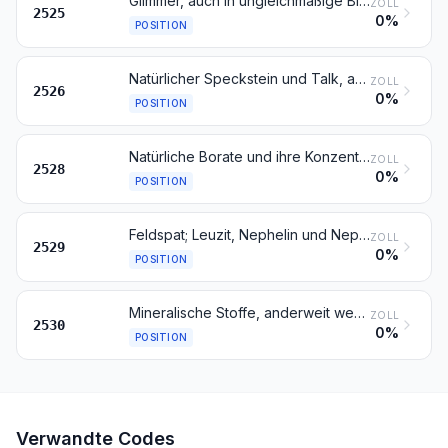
Glimmer, auch in ungleichmäßige Blätter oder Scheiben gespalten (Schuppen); Glimmerabfall
ZOLL
2525
0%
POSITION
Natürlicher Speckstein und Talk, auch grob behauen oder durch Sägen oder auf andere Weise lediglich zerteilt, in Blöcken oder quadratischen oder rechteckigen Platten; Talkum
ZOLL
2526
0%
POSITION
Natürliche Borate und ihre Konzentrate (auch calciniert), ausgenommen aus natürlichen Solen ausgeschiedene Borate; natürliche Borsäure mit einem Gehalt an H3BO3 von nicht mehr als 85 GHT in der Trockenmasse
ZOLL
2528
0%
POSITION
Feldspat; Leuzit, Nephelin und Nephelinsyenit; Flussspat
ZOLL
2529
0%
POSITION
Mineralische Stoffe, anderweit weder genannt noch inbegriffen
ZOLL
2530
0%
POSITION
Verwandte Codes