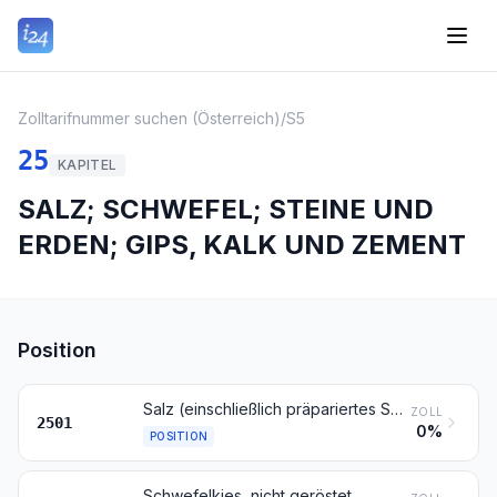
Zolltarifnummer suchen (Österreich)
/
S5
25
KAPITEL
SALZ; SCHWEFEL; STEINE UND
ERDEN; GIPS, KALK UND ZEMENT
Position
Salz (einschließlich präpariertes Speisesalz und denaturiertes Salz) und reines Natriumchlorid, auch in wässriger Lösung oder mit Zusatz von Rieselhilfen (Antibackmittel oder Fluidifiantien); Meerwasser
ZOLL
2501
0%
POSITION
Schwefelkies, nicht geröstet