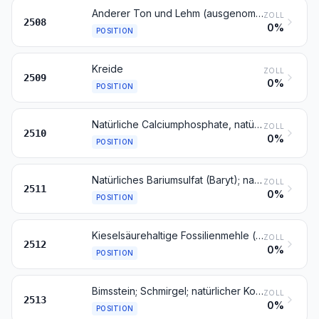
Anderer Ton und Lehm (ausgenommen geblähter Ton der Position 6806), Andalusit, Cyanit, Sillimanit, auch gebrannt; Mullit; Schamotte-Körnungen und Ton-Dinasmassen
ZOLL
2508
0%
POSITION
Kreide
ZOLL
2509
0%
POSITION
Natürliche Calciumphosphate, natürliche Aluminiumcalciumphosphate und Phosphatkreiden
ZOLL
2510
0%
POSITION
Natürliches Bariumsulfat (Baryt); natürliches Bariumcarbonat (Witherit), auch gebrannt, ausgenommen Bariumoxid der Position 2816
ZOLL
2511
0%
POSITION
Kieselsäurehaltige Fossilienmehle (z. B. Kieselgur, Tripel und Diatomit) und ähnliche kieselsäurehaltige Erden, auch gebrannt, mit einem Schüttgewicht von 1 oder weniger
ZOLL
2512
0%
POSITION
Bimsstein; Schmirgel; natürlicher Korund, natürlicher Granat und andere natürliche Schleifmittel, auch wärmebehandelt
ZOLL
2513
0%
POSITION