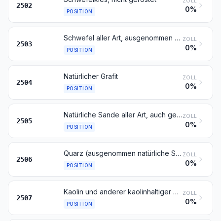
ZOLL
2502
0%
POSITION
Schwefel aller Art, ausgenommen sublimierter Schwefel, gefällter Schwefel und kolloider Schwefel
ZOLL
2503
0%
POSITION
Natürlicher Grafit
ZOLL
2504
0%
POSITION
Natürliche Sande aller Art, auch gefärbt, ausgenommen metallhaltige Sande des Kapitels 26
ZOLL
2505
0%
POSITION
Quarz (ausgenommen natürliche Sande); Quarzite, auch grob behauen oder durch Sägen oder auf andere Weise lediglich zerteilt, in Blöcken oder in quadratischen oder rechteckigen Platten
ZOLL
2506
0%
POSITION
Kaolin und anderer kaolinhaltiger Ton und Lehm, auch gebrannt
ZOLL
2507
0%
POSITION