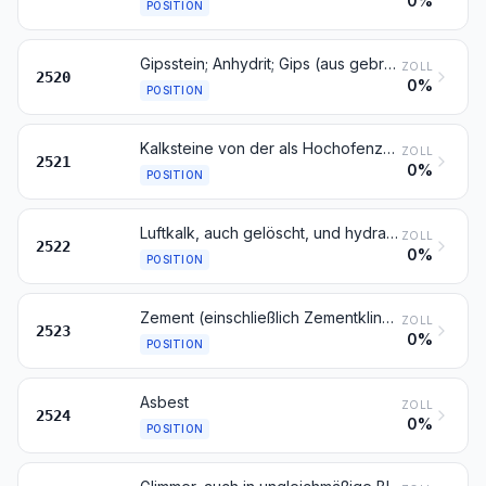
0%
POSITION
Gipsstein; Anhydrit; Gips (aus gebranntem Gipsstein oder aus Calciumsulfat), auch gefärbt oder mit geringen Zusätzen von Abbindebeschleunigern oder -verzögerern
ZOLL
2520
0%
POSITION
Kalksteine von der als Hochofenzuschläge oder zum Herstellen von Kalk oder Zement verwendeten Art
ZOLL
2521
0%
POSITION
Luftkalk, auch gelöscht, und hydraulischer Kalk, ausgenommen reines Calciumoxid und Calciumhydroxid der Position 2825
ZOLL
2522
0%
POSITION
Zement (einschließlich Zementklinker), auch gefärbt
ZOLL
2523
0%
POSITION
Asbest
ZOLL
2524
0%
POSITION