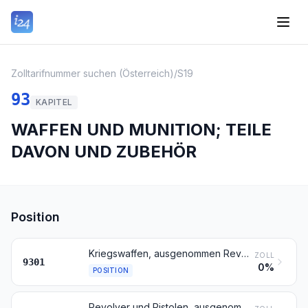
Zolltarifnummer suchen (Österreich)
/
S19
93
KAPITEL
WAFFEN UND MUNITION; TEILE
DAVON UND ZUBEHÖR
Position
Kriegswaffen, ausgenommen Revolver, Pistolen und Waffen der Position 9307
ZOLL
9301
0%
POSITION
Revolver und Pistolen, ausgenommen solche der Position 9303 oder 9304