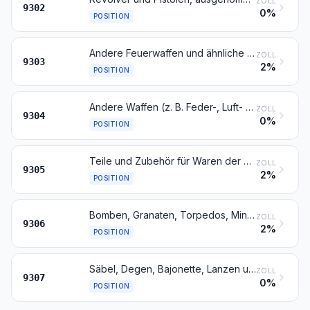
ZOLL
9302
0%
POSITION
Andere Feuerwaffen und ähnliche Geräte, bei denen die Explosionswirkung einer Treibladung genutzt wird (z. B. Jagd- und Sportgewehre, Vorderlader, Leuchtpistolen und andere nur Leuchtraketen abfeuernde Geräte, Schreckschusspistolen und -revolver, Bolzen-Viehtötungsapparate und Leinenschießgeräte)
ZOLL
9303
2%
POSITION
Andere Waffen (z. B. Feder-, Luft- und Gasdruckgewehre, -büchsen und -pistolen und Schlagstöcke), ausgenommen Waffen der Position 9307
ZOLL
9304
0%
POSITION
Teile und Zubehör für Waren der Positionen 9301 bis 9304
ZOLL
9305
2%
POSITION
Bomben, Granaten, Torpedos, Minen, Raketen, Patronen und andere Munition und Geschosse, Teile davon, einschließlich Rehposten, Jagdschrot und Patronenpfropfen
ZOLL
9306
2%
POSITION
Säbel, Degen, Bajonette, Lanzen und andere blanke Waffen, Teile davon und Scheiden für diese Waffen
ZOLL
9307
0%
POSITION