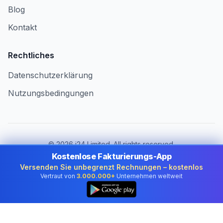
Blog
Kontakt
Rechtliches
Datenschutzerklärung
Nutzungsbedingungen
©
2026
i24 Limited. All rights reserved.
Für Unternehmen in Austria
Kostenlose Fakturierungs-App
Versenden Sie unbegrenzt Rechnungen – kostenlos
Land ändern:
Austria
Vertraut von
3.000.000+
Unternehmen weltweit