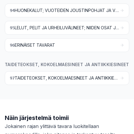
HUONEKALUT; VUOTEIDEN JOUSTINPOHJAT JA VUODEVARUSTEET, KUTEN PATJAT JA TYYNYT, SEKÄ NIIDEN KALTAISET PEHMUSTETUT SISUSTUSTAVARAT; VALAISIMET JA VALAISTUSVARUSTEET, MUUALLE KUULUMATTOMAT; VALOKILVET JA NIIDEN KALTAISET TAVARAT; TEHDASVALMISTEISET RAKENNUKSET
94
LELUT, PELIT JA URHEILUVÄLINEET; NIIDEN OSAT JA TARVIKKEET
95
ERINÄISET TAVARAT
96
TAIDETEOKSET, KOKOELMAESINEET JA ANTIIKKIESINEET
TAIDETEOKSET, KOKOELMAESINEET JA ANTIIKKIESINEET
97
Näin järjestelmä toimii
Jokainen rajan ylittävä tavara luokitellaan