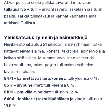
ALV:n peruste ei ole pelkkä tavaran hinta, vaan
tullausarvo + tulli
– arvonlisävero lasketaan siis tullin
päältä. Tarkat tullimaksut ja kannat kannattaa aina
tarkistaa
Tullista
.
Yleiskatsaus ryhmiin ja esimerkkejä
Nimikkeistö jakautuu 21 jaksoon ja 99 ryhmään, jotka
kattavat eläviä eläimiä, koneita, tekstiilejä, ajoneuvoja ja
kaiken siltä väliltä. Muutama tyypillinen esimerkki
havainnollistaa, miten paljon tullimaksu vaihtelee
tavaran mukaan.
8471 – kannettavat tietokoneet:
tulli yleensä 0 %.
8517 – älypuhelimet:
tulli yleensä 0 %.
6109 – puuvilla-t-paidat:
tulli noin 12 %.
6404 – lenkkarit (tekstiilipäällinen jalkine):
tulli noin
16,9 %.