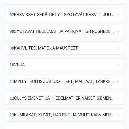
KASVIKSET SEKÄ TIETYT SYÖTÄVÄT KASVIT, JUURET JA MUKULAT
07
SYÖTÄVÄT HEDELMÄT JA PÄHKINÄT; SITRUSHEDELMIEN JA MELONIN KUORET
08
KAHVI, TEE, MATE JA MAUSTEET
09
VILJA
10
MYLLYTEOLLISUUSTUOTTEET; MALTAAT; TÄRKKELYS; INULIINI; VEHNÄGLUTEENI
11
ÖLJYSIEMENET JA -HEDELMÄT; ERINÄISET SIEMENET JA HEDELMÄT; TEOLLISUUS- JA LÄÄKEKASVIT; OLJET JA KASVIREHU
12
KUMILAKAT; KUMIT, HARTSIT JA MUUT KASVIMEHUT JA -UUTTEET
13