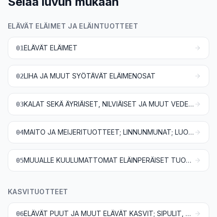
Selaa luvun mukaan
ELÄVÄT ELÄIMET JA ELÄINTUOTTEET
ELÄVÄT ELÄIMET
01
LIHA JA MUUT SYÖTÄVÄT ELÄIMENOSAT
02
KALAT SEKÄ ÄYRIÄISET, NILVIÄISET JA MUUT VEDESSÄ ELÄVÄT SELKÄRANGATTOMAT
03
MAITO JA MEIJERITUOTTEET; LINNUNMUNAT; LUONNONHUNAJA; MUUALLE KUULUMATTOMAT ELÄINPERÄISET SYÖTÄVÄT TUOTTEET
04
MUUALLE KUULUMATTOMAT ELÄINPERÄISET TUOTTEET
05
KASVITUOTTEET
ELÄVÄT PUUT JA MUUT ELÄVÄT KASVIT; SIPULIT, JUURET JA NIIDEN KALTAISET TUOTTEET; LEIKKOKUKAT JA LEIKKOVIHREÄ
06