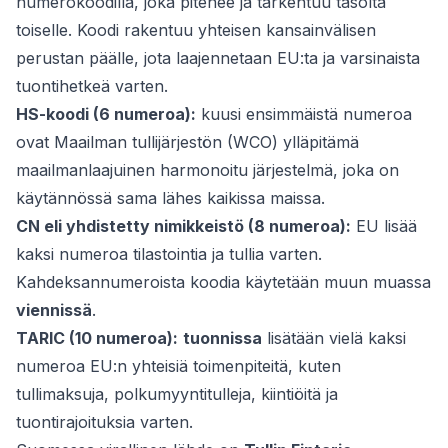
numerokoodilla, joka pitenee ja tarkentuu tasolta
toiselle. Koodi rakentuu yhteisen kansainvälisen
perustan päälle, jota laajennetaan EU:ta ja varsinaista
tuontihetkeä varten.
HS-koodi (6 numeroa):
kuusi ensimmäistä numeroa
ovat Maailman tullijärjestön (WCO) ylläpitämä
maailmanlaajuinen harmonoitu järjestelmä, joka on
käytännössä sama lähes kaikissa maissa.
CN eli yhdistetty nimikkeistö (8 numeroa):
EU lisää
kaksi numeroa tilastointia ja tullia varten.
Kahdeksannumeroista koodia käytetään muun muassa
viennissä
.
TARIC (10 numeroa):
tuonnissa
lisätään vielä kaksi
numeroa EU:n yhteisiä toimenpiteitä, kuten
tullimaksuja, polkumyyntitulleja, kiintiöitä ja
tuontirajoituksia varten.