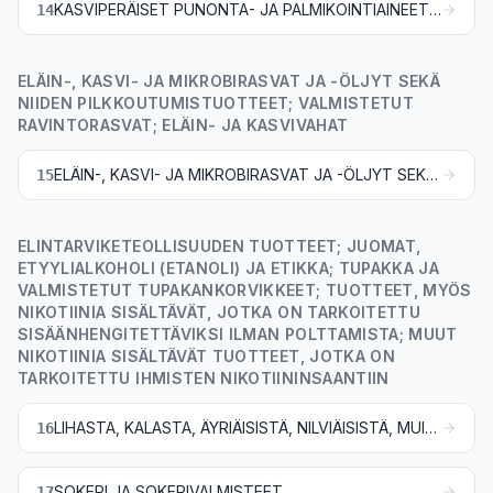
KASVIPERÄISET PUNONTA- JA PALMIKOINTIAINEET; MUUALLE KUULUMATTOMAT KASVITUOTTEET
14
ELÄIN-, KASVI- JA MIKROBIRASVAT JA -ÖLJYT SEKÄ
NIIDEN PILKKOUTUMISTUOTTEET; VALMISTETUT
RAVINTORASVAT; ELÄIN- JA KASVIVAHAT
ELÄIN-, KASVI- JA MIKROBIRASVAT JA -ÖLJYT SEKÄ NIIDEN PILKKOUTUMISTUOTTEET; VALMISTETUT RAVINTORASVAT; ELÄIN- JA KASVIVAHAT
15
ELINTARVIKETEOLLISUUDEN TUOTTEET; JUOMAT,
ETYYLIALKOHOLI (ETANOLI) JA ETIKKA; TUPAKKA JA
VALMISTETUT TUPAKANKORVIKKEET; TUOTTEET, MYÖS
NIKOTIINIA SISÄLTÄVÄT, JOTKA ON TARKOITETTU
SISÄÄNHENGITETTÄVIKSI ILMAN POLTTAMISTA; MUUT
NIKOTIINIA SISÄLTÄVÄT TUOTTEET, JOTKA ON
TARKOITETTU IHMISTEN NIKOTIININSAANTIIN
LIHASTA, KALASTA, ÄYRIÄISISTÄ, NILVIÄISISTÄ, MUISTA VEDESSÄ ELÄVISTÄ SELKÄRANGATTOMISTA TAI HYÖNTEISISTÄ VALMISTETUT TUOTTEET
16
SOKERI JA SOKERIVALMISTEET
17