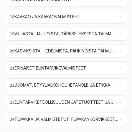
KAAKAO JA KAAKAOVALMISTEET
18
VILJASTA, JAUHOISTA, TÄRKKELYKSESTÄ TAI MAIDOSTA VALMISTETUT TUOTTEET; LEIPOMATUOTTEET
19
KASVIKSISTA, HEDELMISTÄ, PÄHKINÖISTÄ TAI MUISTA KASVINOSISTA VALMISTETUT TUOTTEET
20
ERINÄISET ELINTARVIKEVALMISTEET
21
JUOMAT, ETYYLIALKOHOLI (ETANOLI) JA ETIKKA
22
ELINTARVIKETEOLLISUUDEN JÄTETUOTTEET JA JÄTTEET; VALMISTETTU REHU
23
TUPAKKA JA VALMISTETUT TUPAKANKORVIKKEET; TUOTTEET, MYÖS NIKOTIINIA SISÄLTÄVÄT, JOTKA ON TARKOITUS HENGITTÄÄ SISÄÄN ILMAN POLTTAMISTA; MUUT NIKOTIINIA SISÄLTÄVÄT TUOTTEET, JOTKA ON TARKOITETTU IHMISTEN NIKOTIININSAANTIIN
24