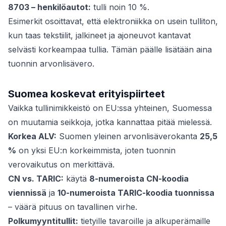
8703 – henkilöautot:
tulli noin 10 %.
Esimerkit osoittavat, että elektroniikka on usein tulliton,
kun taas tekstiilit, jalkineet ja ajoneuvot kantavat
selvästi korkeampaa tullia. Tämän päälle lisätään aina
tuonnin arvonlisävero.
Suomea koskevat erityispiirteet
Vaikka tullinimikkeistö on EU:ssa yhteinen, Suomessa
on muutamia seikkoja, jotka kannattaa pitää mielessä.
Korkea ALV:
Suomen yleinen arvonlisäverokanta
25,5
%
on yksi EU:n korkeimmista, joten tuonnin
verovaikutus on merkittävä.
CN vs. TARIC:
käytä
8-numeroista CN-koodia
viennissä
ja
10-numeroista TARIC-koodia tuonnissa
– väärä pituus on tavallinen virhe.
Polkumyyntitullit:
tietyille tavaroille ja alkuperämaille