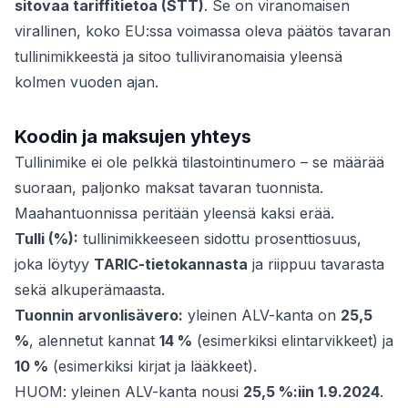
sitovaa tariffitietoa (STT)
. Se on viranomaisen
virallinen, koko EU:ssa voimassa oleva päätös tavaran
tullinimikkeestä ja sitoo tulliviranomaisia yleensä
kolmen vuoden ajan.
Koodin ja maksujen yhteys
Tullinimike ei ole pelkkä tilastointinumero – se määrää
suoraan, paljonko maksat tavaran tuonnista.
Maahantuonnissa peritään yleensä kaksi erää.
Tulli (%):
tullinimikkeeseen sidottu prosenttiosuus,
joka löytyy
TARIC-tietokannasta
ja riippuu tavarasta
sekä alkuperämaasta.
Tuonnin arvonlisävero:
yleinen ALV-kanta on
25,5
%
, alennetut kannat
14 %
(esimerkiksi elintarvikkeet) ja
10 %
(esimerkiksi kirjat ja lääkkeet).
HUOM: yleinen ALV-kanta nousi
25,5 %:iin 1.9.2024
.