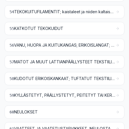
TEKOKUITUFILAMENTIT; kaistaleet ja niiden kaltaiset tavarat tekstiilitekokuituaineesta
54
KATKOTUT TEKOKUIDUT
55
VANU, HUOPA JA KUITUKANGAS; ERIKOISLANGAT; SIDE- JA PURJELANKA, NUORA JA KÖYSI SEKÄ NIISTÄ VALMISTETUT TAVARAT
56
MATOT JA MUUT LATTIANPÄÄLLYSTEET TEKSTIILIAINETTA
57
KUDOTUT ERIKOISKANKAAT; TUFTATUT TEKSTIILIKANKAAT; PITSIT; KUVAKUDOKSET; KORISTEPUNOKSET; KORUOMPELUKSET
58
KYLLÄSTETYT, PÄÄLLYSTETYT, PEITETYT TAI KERROSTETUT TEKSTIILIKANKAAT; TEKSTIILITAVARAT, JOLLAISET SOVELTUVAT TEKNISIIN TARKOITUKSIIN
59
NEULOKSET
60
VAATTEET JA VAATETUSTARVIKKEET, NEULOSTA
61