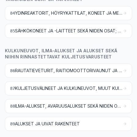
YDINREAKTORIT, HÖYRYKATTILAT, KONEET JA MEKAANISET LAITTEET; NIIDEN OSAT
84
SÄHKÖKONEET JA -LAITTEET SEKÄ NIIDEN OSAT; ÄÄNEN TALLENNUS- TAI TOISTOLAITTEET, TELEVISIOKUVAN TAI -ÄÄNEN TALLENNUS- TAI TOISTOLAITTEET SEKÄ TÄLLAISTEN TAVAROIDEN OSAT JA TARVIKKEET
85
KULKUNEUVOT, ILMA-ALUKSET JA ALUKSET SEKÄ
NIIHIN RINNASTETTAVAT KULJETUSVARUSTEET
RAUTATIEVETURIT, RAITIOMOOTTORIVAUNUT JA MUU LIIKKUVA KALUSTO SEKÄ NIIDEN OSAT; RAUTATIE- JA RAITIOTIERADAN VARUSTEET JA KIINTEÄT LAITTEET SEKÄ NIIDEN OSAT; KAIKENLAISET MEKAANISET (MYÖS SÄHKÖMEKAANISET) LIIKENNEMERKINANTOLAITTEET
86
KULJETUSVÄLINEET JA KULKUNEUVOT, MUUT KUIN RAUTATIEN TAI RAITIOTIEN LIIKKUVAAN KALUSTOON KUULUVAT, SEKÄ NIIDEN OSAT JA TARVIKKEET
87
ILMA-ALUKSET, AVARUUSALUKSET SEKÄ NIIDEN OSAT
88
ALUKSET JA UIVAT RAKENTEET
89