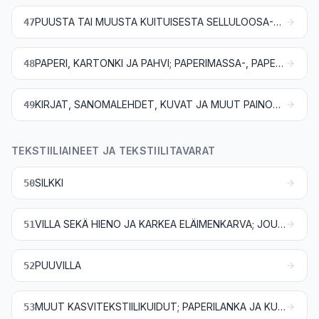
PUUSTA TAI MUUSTA KUITUISESTA SELLULOOSA-AINEESTA VALMISTETTU MASSA; KERÄYSPAPERI, -KARTONKI JA -PAHVI (-JÄTE)
47
PAPERI, KARTONKI JA PAHVI; PAPERIMASSA-, PAPERI-, KARTONKI- JA PAHVITAVARAT
48
KIRJAT, SANOMALEHDET, KUVAT JA MUUT PAINOTUOTTEET; KÄSIKIRJOITUKSET, KONEKIRJOITUKSET JA TYÖPIIRUSTUKSET
49
TEKSTIILIAINEET JA TEKSTIILITAVARAT
SILKKI
50
VILLA SEKÄ HIENO JA KARKEA ELÄIMENKARVA; JOUHILANKA JA JOUHESTA KUDOTUT KANKAAT
51
PUUVILLA
52
MUUT KASVITEKSTIILIKUIDUT; PAPERILANKA JA KUDOTUT PAPERILANKAKANKAAT
53