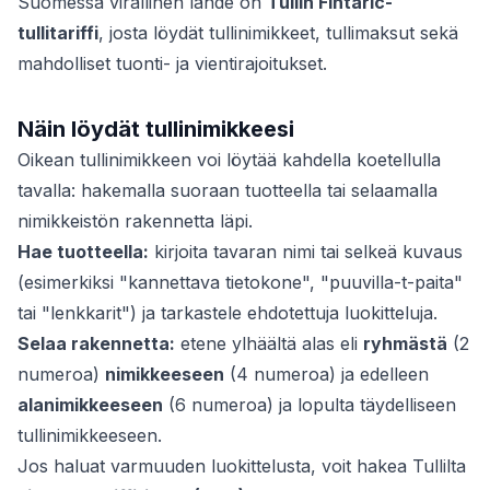
Suomessa virallinen lähde on
Tullin Fintaric-
tullitariffi
, josta löydät tullinimikkeet, tullimaksut sekä
mahdolliset tuonti- ja vientirajoitukset.
Näin löydät tullinimikkeesi
Oikean tullinimikkeen voi löytää kahdella koetellulla
tavalla: hakemalla suoraan tuotteella tai selaamalla
nimikkeistön rakennetta läpi.
Hae tuotteella:
kirjoita tavaran nimi tai selkeä kuvaus
(esimerkiksi "kannettava tietokone", "puuvilla-t-paita"
tai "lenkkarit") ja tarkastele ehdotettuja luokitteluja.
Selaa rakennetta:
etene ylhäältä alas eli
ryhmästä
(2
numeroa)
nimikkeeseen
(4 numeroa) ja edelleen
alanimikkeeseen
(6 numeroa) ja lopulta täydelliseen
tullinimikkeeseen.
Jos haluat varmuuden luokittelusta, voit hakea Tullilta