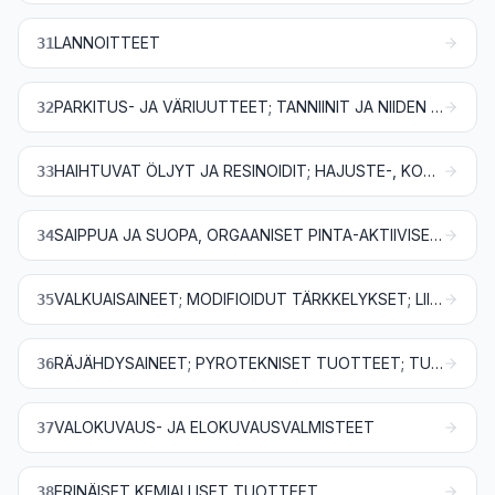
LANNOITTEET
31
PARKITUS- JA VÄRIUUTTEET; TANNIINIT JA NIIDEN JOHDANNAISET; VÄRIT, PIGMENTIT JA MUUT VÄRIAINEET; MAALIT JA LAKAT; KITTI SEKÄ MUUT TÄYTE- JA TIIVISTYSTAHNAT; PAINOVÄRIT, MUSTE JA TUSSI
32
HAIHTUVAT ÖLJYT JA RESINOIDIT; HAJUSTE-, KOSMEETTISET JA TOALETTIVALMISTEET
33
SAIPPUA JA SUOPA, ORGAANISET PINTA-AKTIIVISET AINEET, PESUVALMISTEET, VOITELUVALMISTEET, TEKOVAHAT, VALMISTETUT VAHAT, KIILLOTUS-, HANKAUS- JA PUHDISTUSVALMISTEET, KYNTTILÄT JA NIIDEN KALTAISET TUOTTEET, MUOVAILUMASSAT, ”HAMMASVAHAT” JA KIPSIIN PERUSTUVAT HAMMASLÄÄKINNÄSSÄ KÄYTETTÄVÄT VALMISTEET
34
VALKUAISAINEET; MODIFIOIDUT TÄRKKELYKSET; LIIMAT JA LIISTERIT; ENTSYYMIT
35
RÄJÄHDYSAINEET; PYROTEKNISET TUOTTEET; TULITIKUT; PYROFORISET SEOKSET; HELPOSTI SYTTYVÄT AINEET
36
VALOKUVAUS- JA ELOKUVAUSVALMISTEET
37
ERINÄISET KEMIALLISET TUOTTEET
38