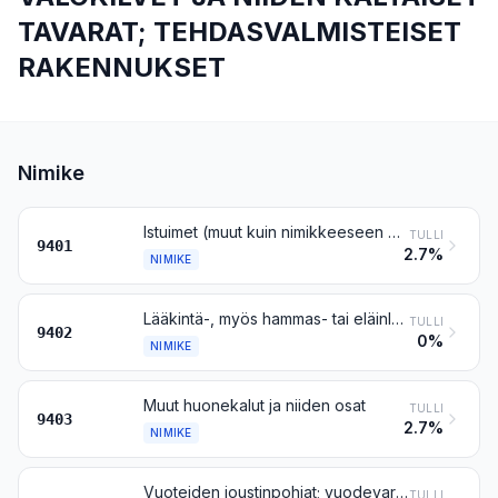
TAVARAT; TEHDASVALMISTEISET
RAKENNUKSET
Nimike
Istuimet (muut kuin nimikkeeseen 9402 kuuluvat), myös vuoteiksi muutettavat, sekä niiden osat
TULLI
9401
2.7%
NIMIKE
Lääkintä-, myös hammas- tai eläinlääkintä- tai kirurgiset huonekalut (esim. leikkauspöydät, tutkimuspöydät, sairaalavuoteet mekaanisin varustein ja hammaslääkärintuolit); parturintuolit ja niiden kaltaiset tuolit, joissa on sekä pyöritys- että kallistus- ja nostomekanismit; edellä mainittujen tavaroiden osat
TULLI
9402
0%
NIMIKE
Muut huonekalut ja niiden osat
TULLI
9403
2.7%
NIMIKE
Vuoteiden joustinpohjat; vuodevarusteet ja niiden kaltaiset sisustustavarat (esim. patjat, täytetyt vuodepeitteet, tyynyt ja pielukset), jousitetut tai millä aineella tahansa täytetyt tai pehmustetut tai huokoisesta kumista tai huokoisesta muovista tehdyt, myös verhoamattomat
TULLI