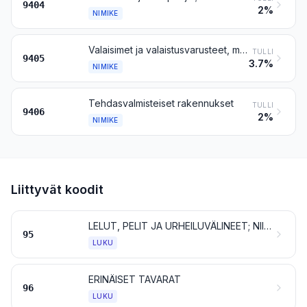
9404
2%
NIMIKE
Valaisimet ja valaistusvarusteet, myös hakuvalot ja valonheittimet, sekä niiden osat, muualle kuulumattomat; valokilvet, kuten valaistut merkit ja valaistut nimikilvet, joissa on pysyvästi asennettu valonlähde, sekä niiden osat, muualle kuulumattomat
TULLI
9405
3.7%
NIMIKE
Tehdasvalmisteiset rakennukset
TULLI
9406
2%
NIMIKE
Liittyvät koodit
LELUT, PELIT JA URHEILUVÄLINEET; NIIDEN OSAT JA TARVIKKEET
95
LUKU
ERINÄISET TAVARAT
96
LUKU