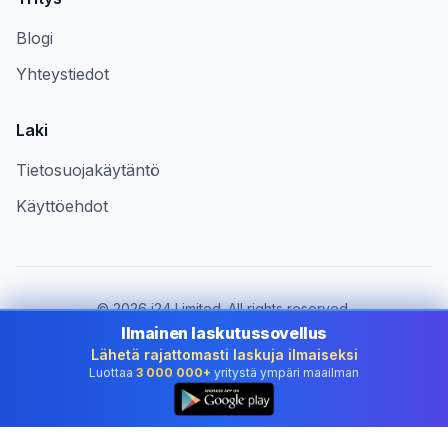
Blogi
Yhteystiedot
Laki
Tietosuojakäytäntö
Käyttöehdot
©
2026
i24 Limited. All rights reserved.
Palvelemme yrityksiä maassa Finland
Ilmainen laskutussovellus
Lähetä rajattomasti laskuja ilmaiseksi
Vaihda maa:
Finland
Luottaa
3 000 000+
yritystä ympäri maailman