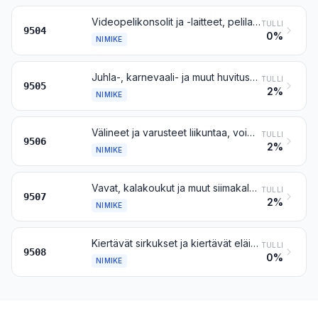
Videopelikonsolit ja -laitteet, pelilaitteet sisätiloja varten, biljardipelit, kasinoiden pelipöydät ja automaattiset keilapelivarusteet, kolikoilla, seteleillä, pankkikorteilla, rahakkeilla tai muilla maksuvälineillä toimivat pelivälineet
TULLI
9504
0%
NIMIKE
Juhla-, karnevaali- ja muut huvitusesineet, myös taikomisvälineet ja pilailuesineet
TULLI
9505
2%
NIMIKE
Välineet ja varusteet liikuntaa, voimistelua, voimailua, muuta urheilua (myös pöytätennistä) tai ulkoilmapelejä tai -leikkejä varten, muualle tähän ryhmään kuulumattomat; uima-altaat ja kahluualtaat
TULLI
9506
2%
NIMIKE
Vavat, kalakoukut ja muut siimakalastustarvikkeet; kalahaavit, perhoshaavit ja niiden kaltaiset haavit; houkutuslinnut (muut kuin nimikkeeseen 9208 tai 9705 kuuluvat) ja niiden kaltaiset metsästystarvikkeet
TULLI
9507
2%
NIMIKE
Kiertävät sirkukset ja kiertävät eläinnäyttelyt; huvipuistolaitteet ja vesipuistolaitteet; huvipuistopelit, myös ampumaratavarusteet; kiertävät teatterit
TULLI
9508
0%
NIMIKE