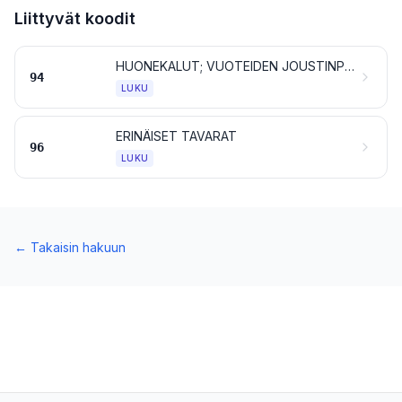
Liittyvät koodit
HUONEKALUT; VUOTEIDEN JOUSTINPOHJAT JA VUODEVARUSTEET, KUTEN PATJAT JA TYYNYT, SEKÄ NIIDEN KALTAISET PEHMUSTETUT SISUSTUSTAVARAT; VALAISIMET JA VALAISTUSVARUSTEET, MUUALLE KUULUMATTOMAT; VALOKILVET JA NIIDEN KALTAISET TAVARAT; TEHDASVALMISTEISET RAKENNUKSET
94
LUKU
ERINÄISET TAVARAT
96
LUKU
←
Takaisin hakuun