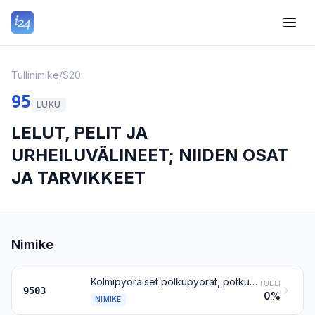
Tullinimike
/
S20
95
LUKU
LELUT, PELIT JA
URHEILUVÄLINEET; NIIDEN OSAT
JA TARVIKKEET
Nimike
Kolmipyöräiset polkupyörät, potkulaudat, poljinautot ja niiden kaltaiset lelut, joissa on pyörät; nukenvaunut ja -rattaat; nuket; muut lelut; pienoismallit ja niiden kaltaiset mallit ajanvietetarkoituksiin, myös liikkuvat; kaikenlaiset palapelit
TULLI
9503
0%
NIMIKE