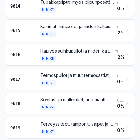
Tupakkapiiput (myös piipunpesät), sikari- tai savukeimukkeet sekä niiden osat
TULLI
9614
0%
NIMIKE
Kammat, hiussoljet ja niiden kaltaiset esineet; hiusneulat, hiuspinteet, papiljotit ja niiden kaltaiset esineet, muut kuin nimikkeeseen 8516 kuuluvat, sekä niiden osat
TULLI
9615
2%
NIMIKE
Hajuvesisuihkupullot ja niiden kaltaiset toalettisuihkupullot sekä niiden helat ja suihkutuspäät; puuterihuiskut ja tyynyt kosmeettisia tai toalettivalmisteita varten
TULLI
9616
2%
NIMIKE
Termospullot ja muut termosastiat, täydelliset; niiden osat, muut kuin lasisäiliöt
TULLI
9617
0%
NIMIKE
Sovitus- ja mallinuket; automaattiset ja muut liikkuvat esittelyvälineet, joita käytetään näyteikkunoiden somistamiseen
TULLI
9618
0%
NIMIKE
Terveyssiteet, tamponit, vaipat ja niiden kaltaiset tavarat, mitä tahansa ainetta
TULLI
9619
0%
NIMIKE