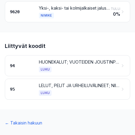
Yksi-, kaksi- tai kolmijalkaiset jalustat ja niiden kaltaiset tavarat
TULLI
9620
0%
NIMIKE
Liittyvät koodit
HUONEKALUT; VUOTEIDEN JOUSTINPOHJAT JA VUODEVARUSTEET, KUTEN PATJAT JA TYYNYT, SEKÄ NIIDEN KALTAISET PEHMUSTETUT SISUSTUSTAVARAT; VALAISIMET JA VALAISTUSVARUSTEET, MUUALLE KUULUMATTOMAT; VALOKILVET JA NIIDEN KALTAISET TAVARAT; TEHDASVALMISTEISET RAKENNUKSET
94
LUKU
LELUT, PELIT JA URHEILUVÄLINEET; NIIDEN OSAT JA TARVIKKEET
95
LUKU
←
Takaisin hakuun