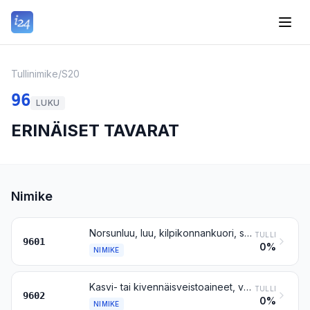
Tullinimike
/
S20
96
LUKU
ERINÄISET TAVARAT
Nimike
Norsunluu, luu, kilpikonnankuori, sarvi, koralli, helmiäinen ja muut eläinkunnasta saadut veistoaineet, valmistetut, sekä näistä aineista tehdyt tavarat (myös muotoon puristetut)
TULLI
9601
0%
NIMIKE
Kasvi- tai kivennäisveistoaineet, valmistetut, ja näistä aineista tehdyt tavarat; vahasta, steariinista, luonnosta saaduista kumeista, luonnonhartsista tai muovailumassasta valetut, muotoon puristetut tai veistetyt tavarat sekä muut muualle kuulumattomat valetut, muotoon puristetut tai veistetyt tavarat; valmistettu kovettamaton gelatiini (ei kuitenkaan nimikkeen 3503 gelatiini) sekä kovettamattomasta gelatiinista tehdyt tavarat
TULLI
9602
0%
NIMIKE