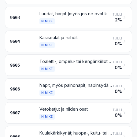
Luudat, harjat (myös jos ne ovat koneiden, laitteiden tai kulkuneuvojen osia), siveltimet, käsikäyttöiset mekaaniset lattianlakaisimet, moottorittomat, sekä mopit ja höyhenhuiskut; luudan- tai harjantekoon tarkoitetut valmiit harjaskimput ja -tupsut; maalaustyynyt ja -telat; kumi- ja muut kuivauspyyhkimet (ei kuitenkaan kuivaustelat)
TULLI
9603
2%
NIMIKE
Käsiseulat ja -sihdit
TULLI
9604
0%
NIMIKE
Toaletti-, ompelu- tai kengänkiillotustarvikkeita tai vaatteiden puhdistukseen käytettäviä tarvikkeita sisältävät matkapakkaukset
TULLI
9605
0%
NIMIKE
Napit, myös painonapit, napinsydämet ja muut näiden tavaroiden osat; napinteelmät
TULLI
9606
0%
NIMIKE
Vetoketjut ja niiden osat
TULLI
9607
0%
NIMIKE
Kuulakärkikynät; huopa-, kuitu- tai muulla huokoisella kärjellä varustetut kynät; täytekynät ja niiden kaltaiset kynät; monistuskynät; lyijytäytekynät; kynänvarret, kynänpitimet ja niiden kaltaiset pitimet; edellä mainittujen tavaroiden osat (myös hylsyt ja pidikkeet), muut kuin nimikkeeseen 9609 kuuluvat
TULLI
9608