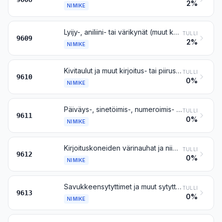
2%
NIMIKE
Lyijy-, aniliini- tai värikynät (muut kuin nimikkeeseen 9608 kuuluvat), kivikynät, irtolyijyt, myös värilliset, pastelli- ja muut väriliidut, piirustushiilet, kirjoitus- tai piirustusliitu sekä vaatturinliitu
TULLI
9609
2%
NIMIKE
Kivitaulut ja muut kirjoitus- tai piirustustaulut, myös kehystetyt
TULLI
9610
0%
NIMIKE
Päiväys-, sinetöimis-, numeroimis- ja niiden kaltaiset leimasimet (myös nimilippujen painamislaitteet ja kohokirjoittimet), käsikäyttöiset; käsikäyttöiset latomahaat sekä käsinpainantasarjat, joissa on tällaiset latomahaat
TULLI
9611
0%
NIMIKE
Kirjoituskoneiden värinauhat ja niiden kaltaiset värinauhat, joihin on imeytetty väri tai joita on muuten valmistettu jättämään painantajälkeä, myös keloilla tai kaseteissa; värityynyt, myös jos niihin on imeytetty väri, koteloineen tai ilman
TULLI
9612
0%
NIMIKE
Savukkeensytyttimet ja muut sytyttimet (ei kuitenkaan nimikkeen 3603 sytyttimet), myös mekaaniset tai sähköllä toimivat, sekä niiden osat, ei kuitenkaan sytyttimenkivet ja -sydämet
TULLI
9613
0%
NIMIKE