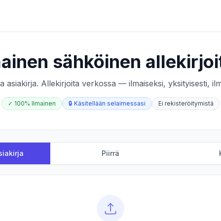
mainen sähköinen allekirjoi
ataa asiakirja. Allekirjoita verkossa — ilmaiseksi, yksityisesti, i
✓
100% Ilmainen
🔒
Käsitellään selaimessasi
Ei rekisteröitymistä
siakirja
Piirrä