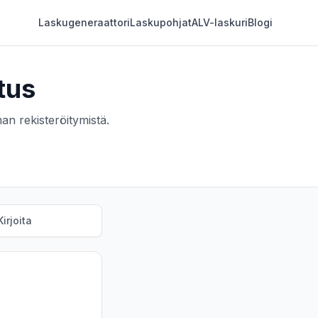
Laskugeneraattori
Laskupohjat
ALV-laskuri
Blogi
tus
lman rekisteröitymistä.
Kirjoita