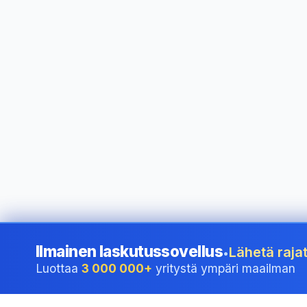
Ilmainen laskutussovellus
Lähetä rajat
•
Luottaa
3 000 000+
yritystä ympäri maailman