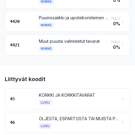
0%
NIMIKE
Puumosaiikki ja upotekoristeinen puu; puiset koru- tai ruokailuvälinelippaat ja -kotelot sekä niiden kaltaiset tavarat; puiset pienoisveistokset ja muut koriste-esineet; puiset 94 ryhmään kuulumattomat kalusteet
TULLI
4420
0%
NIMIKE
Muut puusta valmistetut tavarat
TULLI
4421
0%
NIMIKE
Liittyvät koodit
KORKKI JA KORKKITAVARAT
45
LUKU
OLJESTA, ESPARTOSTA TAI MUISTA PUNONTA- TAI PALMIKOINTIAINEISTA VALMISTETUT TAVARAT; KORI- JA PUNONTATEOKSET
46
LUKU