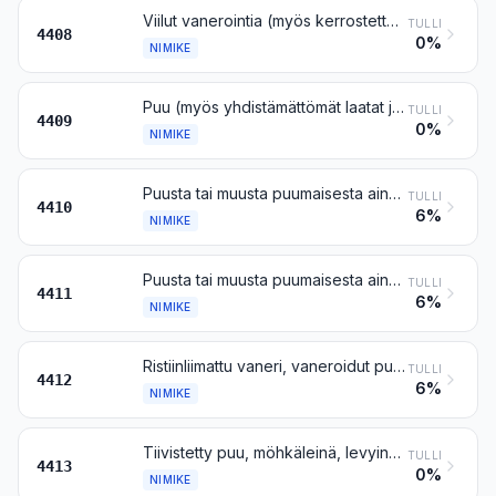
Viilut vanerointia (myös kerrostettua puuta tasoleikkaamalla saadut), ristiinliimattua vaneria tai niiden kaltaista kerrostettua puuta varten ja muu puu, sahattu pituussuunnassa, tasoleikattu tai viiluksi sorvattu, myös höylätty, hiottu, saumattu tai päistään jatkettu, paksuus enintään 6 mm
TULLI
4408
0%
NIMIKE
Puu (myös yhdistämättömät laatat ja rimat parkettilattioita varten), yhdeltä tai useammalta syrjältä, pinnalta tai päästä koko pituudelta muotoiltu (pontattu, puolipontattu, viistottu, pontattu viistotuin syrjin tai päin, helmipontattu, tehty muotolistoiksi tai -laudoiksi, pyöristetty tai vastaavilla tavoilla työstetty), myös höylätty, hiottu tai päistään jatkettu
TULLI
4409
0%
NIMIKE
Puusta tai muusta puumaisesta aineesta valmistettu lastulevy ja ”oriented strand board” -levy sekä niiden kaltaiset levyt (esimerkiksi ”waferboard”-levyt), myös hartsilla tai muulla orgaanisella sideaineella yhteenpuristetut
TULLI
4410
6%
NIMIKE
Puusta tai muusta puumaisesta aineesta valmistettu kuitulevy, myös hartsilla tai muulla orgaanisella sideaineella yhteenpuristettu
TULLI
4411
6%
NIMIKE
Ristiinliimattu vaneri, vaneroidut puulevyt ja niiden kaltainen kerrostettu puu
TULLI
4412
6%
NIMIKE
Tiivistetty puu, möhkäleinä, levyinä, rimoina tai profiileina
TULLI
4413
0%
NIMIKE