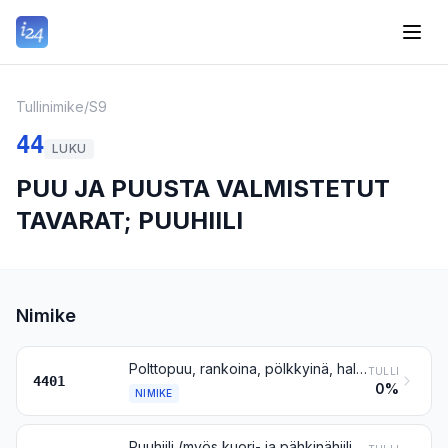
Tullinimike
/
S9
44
LUKU
PUU JA PUUSTA VALMISTETUT
TAVARAT; PUUHIILI
Nimike
Polttopuu, rankoina, pölkkyinä, halkoina, oksina, risukimppuina tai niiden kaltaisissa muodoissa; puu lastuina ja hakkeena; sahanpuru ja puujäte, myös pölkyiksi, briketeiksi, pelleteiksi tai niiden kaltaiseen muotoon yhteenpuristettu
TULLI
4401
0%
NIMIKE
Puuhiili (myös kuori- ja pähkinähiili), myös yhteenpuristettu