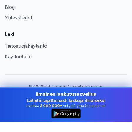
Blogi
Yhteystiedot
Laki
Tietosuojakäytäntö
Käyttöehdot
©
2026
i24 Limited. All rights reserved.
Palvelemme yrityksiä maassa Finland
Ilmainen laskutussovellus
Lähetä rajattomasti laskuja ilmaiseksi
Vaihda maa:
Finland
Luottaa
3 000 000+
yritystä ympäri maailman