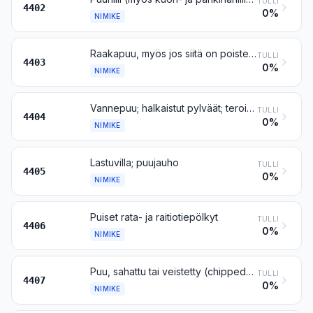
TULLI
4402
0%
NIMIKE
Raakapuu, myös jos siitä on poistettu kuori tai pintapuu, tai karkeasti syrjätty puu
TULLI
4403
0%
NIMIKE
Vannepuu; halkaistut pylväät; teroitetut, mutta pituussuunnassa sahaamattomat puupaalut, -seipäät ja -kepit; puukepit, karkeasti muotoillut, mutta ei sorvatut, taivutetut eikä muulla tavalla valmistetut, kävelykeppien, sateenvarjojen, työkalujen varsien tai niiden kaltaisten tavaroiden valmistukseen soveltuvat; puusäleet ja niiden kaltaiset tavarat
TULLI
4404
0%
NIMIKE
Lastuvilla; puujauho
TULLI
4405
0%
NIMIKE
Puiset rata- ja raitiotiepölkyt
TULLI
4406
0%
NIMIKE
Puu, sahattu tai veistetty (chipped) pituussuunnassa, tasoleikattu tai viiluksi sorvattu, myös höylätty, hiottu tai päistään jatkettu, paksuus suurempi kuin 6 mm
TULLI
4407
0%
NIMIKE