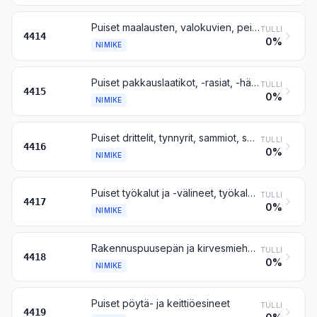
Puiset maalausten, valokuvien, peilien ja niiden kaltaisten tavaroiden kehykset
TULLI
4414
0%
NIMIKE
Puiset pakkauslaatikot, -rasiat, -häkit, -pytyt ja niiden kaltaiset päällykset; puiset kaapeli- ja johdinkelat; kuormalavat, laatikkokuormalavat ja muut puiset lastauslavat; puiset kuormauslavojen lavakaulukset
TULLI
4415
0%
NIMIKE
Puiset drittelit, tynnyrit, sammiot, saavit ja muut tynnyriteokset sekä niiden puuosat, myös kimmet
TULLI
4416
0%
NIMIKE
Puiset työkalut ja -välineet, työkalujen ja -välineiden rungot, varret ja kädensijat, luudan-, harjan- ja siveltimenrungot, -varret ja -kädensijat; puiset jalkineiden lestit ja pakotuspuut
TULLI
4417
0%
NIMIKE
Rakennuspuusepän ja kirvesmiehen tuotteet, myös puiset solulevyt, yhdistetyt lattialaatat, päreet ja paanut
TULLI
4418
0%
NIMIKE
Puiset pöytä- ja keittiöesineet
TULLI
4419