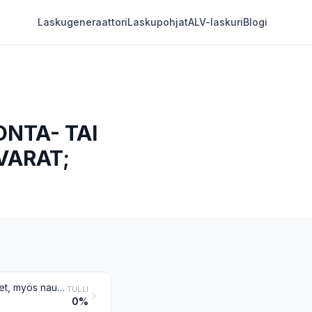
Laskugeneraattori
Laskupohjat
ALV-laskuri
Blogi
ONTA- TAI
VARAT;
Punonta- tai palmikointiaineista valmistetut palmikot ja niiden kaltaiset tuotteet, myös nauhoiksi yhdistetyt; punonta- tai palmikointiaineet, näistä aineista valmistetut palmikot ja niiden kaltaiset tavarat, yhdensuuntaisista säikeistä sidottuina tai kudottuina levyinä, myös jos ne ovat valmiita tavaroita (esim. mattoja tai säleikköjä)
TULLI
0%