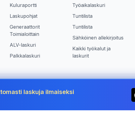
Kuluraportti
Työaikalaskuri
Laskupohjat
Tuntilista
Generaattorit
Tuntilista
Toimialoittain
Sähköinen allekirjoitus
ALV-laskuri
Kaikki työkalut ja
Palkkalaskuri
laskurit
siä maassa Finland
tomasti laskuja ilmaiseksi