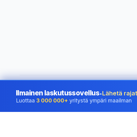
©
2026
i24 Limited. All rights reserved.
•
Palvelemme yrityk
Ilmainen laskutussovellus
Lähetä rajat
•
Luottaa
3 000 000+
yritystä ympäri maailman