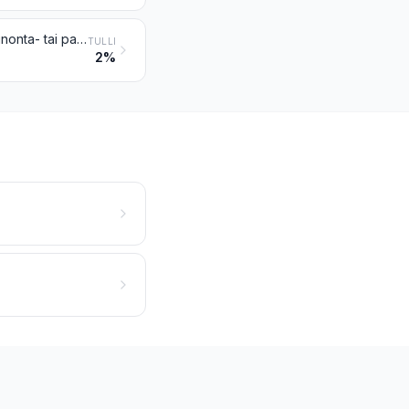
Kori- ja punontatavarat, jotka on valmistettu välittömästi määrämuotoisiksi punonta- tai palmikointiaineista tai tehty nimikkeen 4601 tavaroista; luffasta valmistetut tavarat
TULLI
2%