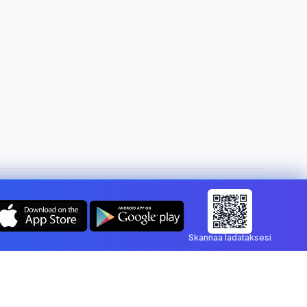
Vaihda maa:
Finland
Skannaa ladataksesi