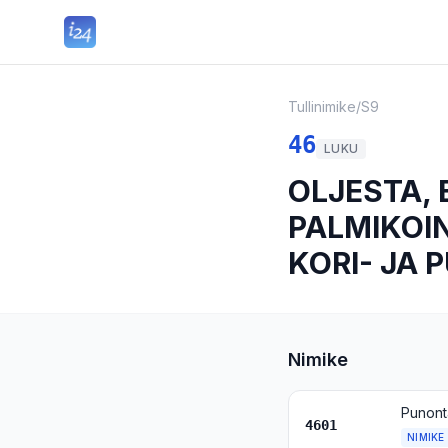
Tullinimike
/
S9
46
LUKU
OLJESTA, 
PALMIKOIN
KORI- JA
Nimike
4601
NIMIKE