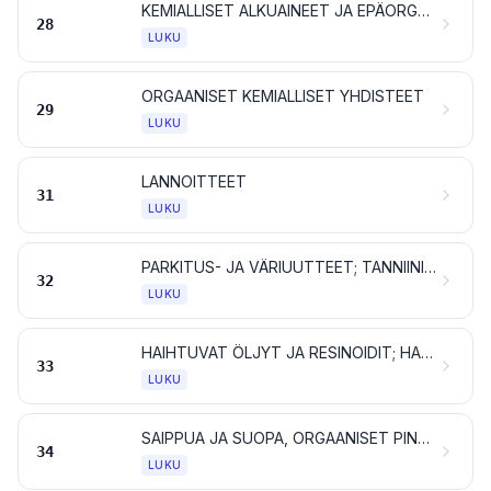
KEMIALLISET ALKUAINEET JA EPÄORGAANISET YHDISTEET; JALOMETALLIEN, HARVINAISTEN MAAMETALLIEN, RADIOAKTIIVISTEN ALKUAINEIDEN JA ISOTOOPPIEN ORGAANISET JA EPÄORGAANISET YHDISTEET
28
LUKU
ORGAANISET KEMIALLISET YHDISTEET
29
LUKU
LANNOITTEET
31
LUKU
PARKITUS- JA VÄRIUUTTEET; TANNIINIT JA NIIDEN JOHDANNAISET; VÄRIT, PIGMENTIT JA MUUT VÄRIAINEET; MAALIT JA LAKAT; KITTI SEKÄ MUUT TÄYTE- JA TIIVISTYSTAHNAT; PAINOVÄRIT, MUSTE JA TUSSI
32
LUKU
HAIHTUVAT ÖLJYT JA RESINOIDIT; HAJUSTE-, KOSMEETTISET JA TOALETTIVALMISTEET
33
LUKU
SAIPPUA JA SUOPA, ORGAANISET PINTA-AKTIIVISET AINEET, PESUVALMISTEET, VOITELUVALMISTEET, TEKOVAHAT, VALMISTETUT VAHAT, KIILLOTUS-, HANKAUS- JA PUHDISTUSVALMISTEET, KYNTTILÄT JA NIIDEN KALTAISET TUOTTEET, MUOVAILUMASSAT, ”HAMMASVAHAT” JA KIPSIIN PERUSTUVAT HAMMASLÄÄKINNÄSSÄ KÄYTETTÄVÄT VALMISTEET
34
LUKU