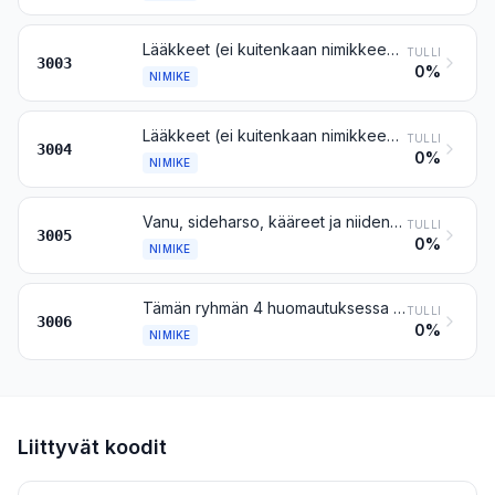
Lääkkeet (ei kuitenkaan nimikkeen 3002, 3005 tai 3006 tuotteet), joissa on terapeuttisessa tai ennalta ehkäisevässä tarkoituksessa keskenään sekoitettuina kaksi tai useampia aineosia, muut kuin annostetut tai vähittäismyyntimuodoissa tai -pakkauksissa olevat
TULLI
3003
0%
NIMIKE
Lääkkeet (ei kuitenkaan nimikkeen 3002, 3005 tai 3006 tuotteet), joissa on sekoitettuja tai sekoittamattomia tuotteita terapeuttista tai ennalta ehkäisevää käyttöä varten, annostettuina (myös ihon läpi annettavassa muodossa) tai vähittäismyyntimuodoissa tai -pakkauksissa olevat
TULLI
3004
0%
NIMIKE
Vanu, sideharso, kääreet ja niiden kaltaiset tavarat (esim. valmiit haavasiteet, kiinnelaastarit ja hauteet), kyllästetyt tai päällystetyt farmaseuttisilla aineilla tai kirurgiseen tai lääkintä-, myös eläinlääkintä- ja hammaslääkintäkäyttöön tarkoitetuissa vähittäismyyntimuodoissa tai -pakkauksissa
TULLI
3005
0%
NIMIKE
Tämän ryhmän 4 huomautuksessa tarkoitetut farmaseuttiset valmisteet
TULLI
3006
0%
NIMIKE
Liittyvät koodit