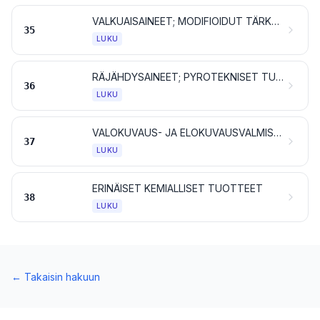
VALKUAISAINEET; MODIFIOIDUT TÄRKKELYKSET; LIIMAT JA LIISTERIT; ENTSYYMIT
35
LUKU
RÄJÄHDYSAINEET; PYROTEKNISET TUOTTEET; TULITIKUT; PYROFORISET SEOKSET; HELPOSTI SYTTYVÄT AINEET
36
LUKU
VALOKUVAUS- JA ELOKUVAUSVALMISTEET
37
LUKU
ERINÄISET KEMIALLISET TUOTTEET
38
LUKU
←
Takaisin hakuun