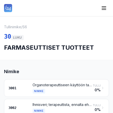
Tullinimike
/
S6
30
LUKU
FARMASEUTTISET TUOTTEET
Nimike
Organoterapeuttiseen käyttöön tarkoitetut kuivatut rauhaset ja muut elimet, myös jauhetut; organoterapeuttiseen käyttöön tarkoitetut rauhasten tai muiden elimien tai niiden eritteiden uutteet; hepariini ja sen suolat; muut terapeuttista tai ennalta ehkäisevää käyttöä varten valmistetut ihmis- ja eläinaineet, muualle kuulumattomat
TULLI
3001
0%
NIMIKE
Ihmisveri; terapeuttista, ennalta ehkäisevää tai taudinmäärityskäyttöä varten valmistettu eläimenveri; antiseerumit ja muut verifraktiot sekä immunologiset tuotteet, myös modifioidut tai bioteknisellä menetelmällä saadut; rokotteet, toksiinit, mikro-organismiviljelmät (ei kuitenkaan hiivat) ja niiden kaltaiset tuotteet; soluviljelmät, myös modifioidut
TULLI
3002
0%
NIMIKE