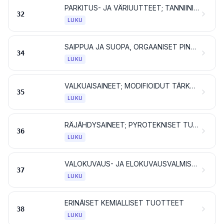
PARKITUS- JA VÄRIUUTTEET; TANNIINIT JA NIIDEN JOHDANNAISET; VÄRIT, PIGMENTIT JA MUUT VÄRIAINEET; MAALIT JA LAKAT; KITTI SEKÄ MUUT TÄYTE- JA TIIVISTYSTAHNAT; PAINOVÄRIT, MUSTE JA TUSSI
32
LUKU
SAIPPUA JA SUOPA, ORGAANISET PINTA-AKTIIVISET AINEET, PESUVALMISTEET, VOITELUVALMISTEET, TEKOVAHAT, VALMISTETUT VAHAT, KIILLOTUS-, HANKAUS- JA PUHDISTUSVALMISTEET, KYNTTILÄT JA NIIDEN KALTAISET TUOTTEET, MUOVAILUMASSAT, ”HAMMASVAHAT” JA KIPSIIN PERUSTUVAT HAMMASLÄÄKINNÄSSÄ KÄYTETTÄVÄT VALMISTEET
34
LUKU
VALKUAISAINEET; MODIFIOIDUT TÄRKKELYKSET; LIIMAT JA LIISTERIT; ENTSYYMIT
35
LUKU
RÄJÄHDYSAINEET; PYROTEKNISET TUOTTEET; TULITIKUT; PYROFORISET SEOKSET; HELPOSTI SYTTYVÄT AINEET
36
LUKU
VALOKUVAUS- JA ELOKUVAUSVALMISTEET
37
LUKU
ERINÄISET KEMIALLISET TUOTTEET
38
LUKU