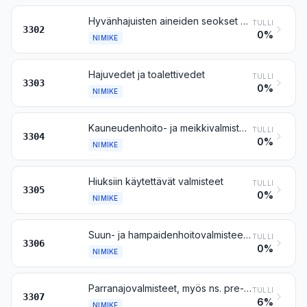
Hyvänhajuisten aineiden seokset sekä yhteen tai useampaan tällaiseen aineeseen perustuvat seokset (myös alkoholiliuokset), jollaisia käytetään raaka-aineena teollisuudessa; muut hyvänhajuisiin aineisiin perustuvat valmisteet, jollaisia käytetään juomien valmistukseen
TULLI
3302
0%
NIMIKE
Hajuvedet ja toalettivedet
TULLI
3303
0%
NIMIKE
Kauneudenhoito- ja meikkivalmisteet sekä ihonhoitovalmisteet (muut kuin lääkkeet), myös aurinkosuoja- ja rusketusvalmisteet; manikyyri- ja pedikyyrivalmisteet
TULLI
3304
0%
NIMIKE
Hiuksiin käytettävät valmisteet
TULLI
3305
0%
NIMIKE
Suun- ja hampaidenhoitovalmisteet, myös hammasproteesin kiinnitystahnat ja -jauheet; hammasvälien puhdistukseen käytettävä lanka (hammaslanka), yksittäisissä vähittäismyyntipakkauksissa
TULLI
3306
0%
NIMIKE
Parranajovalmisteet, myös ns. pre-shave- ja after-shave-valmisteet, henkilökohtaiseen käyttöön tarkoitetut deodorantit, kylpyvalmisteet, karvanpoistoaineet ja muut muualle kuulumattomat hajuste-, kosmeettiset ja toalettivalmisteet; huoneilman raikasteet, myös hajustetut ja desinfioivat
TULLI
3307
6%
NIMIKE