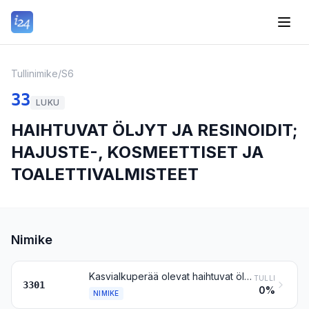
Tullinimike
/
S6
33
LUKU
HAIHTUVAT ÖLJYT JA RESINOIDIT;
HAJUSTE-, KOSMEETTISET JA
TOALETTIVALMISTEET
Nimike
Kasvialkuperää olevat haihtuvat öljyt (terpeenittömät tai terpeenipitoiset), myös jähmeät (concretes) ja vahaa poistamalla saadut nesteet (absolutes); resinoidit; uutetut oleohartsit; haihtuvien öljyjen väkevöidyt rasva-, rasvaöljy- ja vahaliuokset tai niiden kaltaiset liuokset, kylmänä uuttamalla (enfleurage) tai maseroimalla saadut; terpeenipitoiset sivutuotteet, joita saadaan poistettaessa terpeenejä haihtuvista öljyistä; haihtuvien öljyjen vesitisleet ja -liuokset
TULLI
3301
0%
NIMIKE