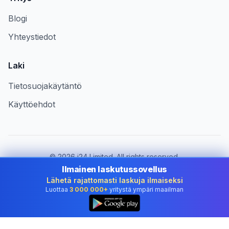
Blogi
Yhteystiedot
Laki
Tietosuojakäytäntö
Käyttöehdot
©
2026
i24 Limited. All rights reserved.
Palvelemme yrityksiä maassa Finland
Ilmainen laskutussovellus
Lähetä rajattomasti laskuja ilmaiseksi
Vaihda maa:
Finland
Luottaa
3 000 000+
yritystä ympäri maailman