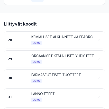
Liittyvät koodit
KEMIALLISET ALKUAINEET JA EPÄORGAANISET YHDISTEET; JALOMETALLIEN, HARVINAISTEN MAAMETALLIEN, RADIOAKTIIVISTEN ALKUAINEIDEN JA ISOTOOPPIEN ORGAANISET JA EPÄORGAANISET YHDISTEET
28
LUKU
ORGAANISET KEMIALLISET YHDISTEET
29
LUKU
FARMASEUTTISET TUOTTEET
30
LUKU
LANNOITTEET
31
LUKU