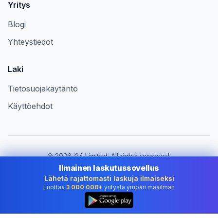
Yritys
Blogi
Yhteystiedot
Laki
Tietosuojakäytäntö
Käyttöehdot
©
2026
i24 Limited. All rights reserved.
Palvelemme yrityksiä maassa Finland
Ilmainen laskutussovellus
Lähetä rajattomasti laskuja ilmaiseksi
Vaihda maa:
Finland
Luottaa
3 000 000+
yritystä ympäri maailman