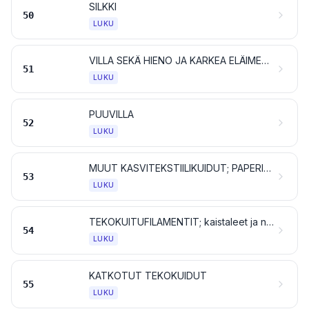
SILKKI
50
LUKU
VILLA SEKÄ HIENO JA KARKEA ELÄIMENKARVA; JOUHILANKA JA JOUHESTA KUDOTUT KANKAAT
51
LUKU
PUUVILLA
52
LUKU
MUUT KASVITEKSTIILIKUIDUT; PAPERILANKA JA KUDOTUT PAPERILANKAKANKAAT
53
LUKU
TEKOKUITUFILAMENTIT; kaistaleet ja niiden kaltaiset tavarat tekstiilitekokuituaineesta
54
LUKU
KATKOTUT TEKOKUIDUT
55
LUKU