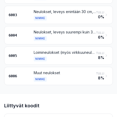
Neulokset, leveys enintään 30 cm, muut kuin nimikkeisiin 6001 tai 6002 kuuluvat
TULLI
6003
0%
NIMIKE
Neulokset, leveys suurempi kuin 30 cm, vähintään 5 painoprosenttia elastomeerilankaa tai kumilankaa sisältävät, muut kuin nimikkeeseen 6001 kuuluvat
TULLI
6004
6%
NIMIKE
Loimineulokset (myös virkkuuneulekoneella neulotut), muut kuin nimikkeisiin 6001–6004 kuuluvat
TULLI
6005
8%
NIMIKE
Muut neulokset
TULLI
6006
8%
NIMIKE
Liittyvät koodit