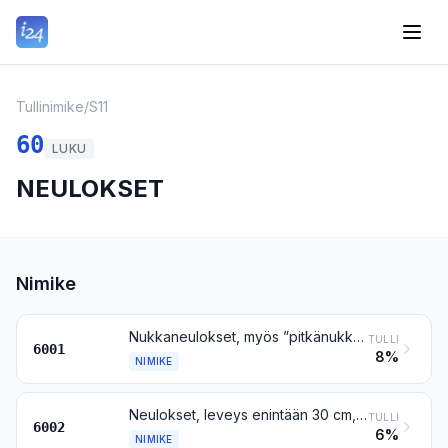
Tullinimike
/
S11
60
LUKU
NEULOKSET
Nimike
Nukkaneulokset, myös ”pitkänukkaiset” neulokset ja froteeneulokset (silmukkanukkaneulokset)
TULLI
6001
8%
NIMIKE
Neulokset, leveys enintään 30 cm, vähintään 5 painoprosenttia elastomeerilankaa tai kumilankaa sisältävät, muut kuin nimikkeeseen 6001 kuuluvat
TULLI
6002
6%
NIMIKE