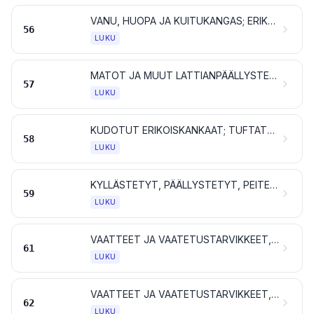
VANU, HUOPA JA KUITUKANGAS; ERIKOISLANGAT; SIDE- JA PURJELANKA, NUORA JA KÖYSI SEKÄ NIISTÄ VALMISTETUT TAVARAT
56
LUKU
MATOT JA MUUT LATTIANPÄÄLLYSTEET TEKSTIILIAINETTA
57
LUKU
KUDOTUT ERIKOISKANKAAT; TUFTATUT TEKSTIILIKANKAAT; PITSIT; KUVAKUDOKSET; KORISTEPUNOKSET; KORUOMPELUKSET
58
LUKU
KYLLÄSTETYT, PÄÄLLYSTETYT, PEITETYT TAI KERROSTETUT TEKSTIILIKANKAAT; TEKSTIILITAVARAT, JOLLAISET SOVELTUVAT TEKNISIIN TARKOITUKSIIN
59
LUKU
VAATTEET JA VAATETUSTARVIKKEET, NEULOSTA
61
LUKU
VAATTEET JA VAATETUSTARVIKKEET, MUUTA KUIN NEULOSTA
62
LUKU