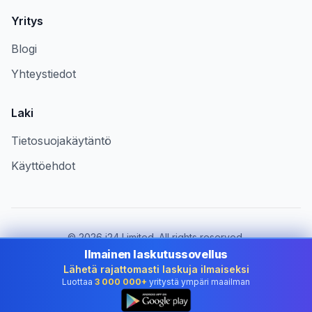
Yritys
Blogi
Yhteystiedot
Laki
Tietosuojakäytäntö
Käyttöehdot
©
2026
i24 Limited. All rights reserved.
Palvelemme yrityksiä maassa Finland
Ilmainen laskutussovellus
Lähetä rajattomasti laskuja ilmaiseksi
Vaihda maa:
Finland
Luottaa
3 000 000+
yritystä ympäri maailman