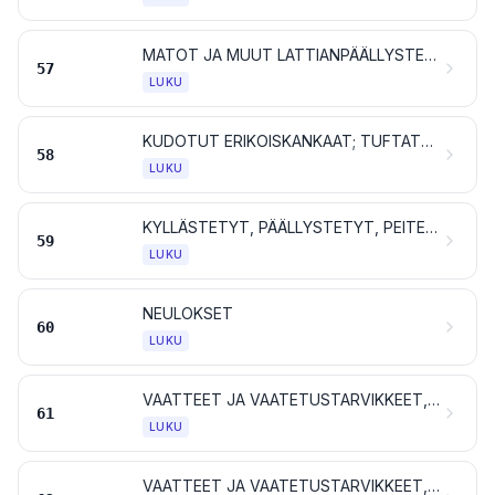
MATOT JA MUUT LATTIANPÄÄLLYSTEET TEKSTIILIAINETTA
57
LUKU
KUDOTUT ERIKOISKANKAAT; TUFTATUT TEKSTIILIKANKAAT; PITSIT; KUVAKUDOKSET; KORISTEPUNOKSET; KORUOMPELUKSET
58
LUKU
KYLLÄSTETYT, PÄÄLLYSTETYT, PEITETYT TAI KERROSTETUT TEKSTIILIKANKAAT; TEKSTIILITAVARAT, JOLLAISET SOVELTUVAT TEKNISIIN TARKOITUKSIIN
59
LUKU
NEULOKSET
60
LUKU
VAATTEET JA VAATETUSTARVIKKEET, NEULOSTA
61
LUKU
VAATTEET JA VAATETUSTARVIKKEET, MUUTA KUIN NEULOSTA