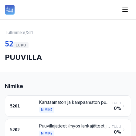
Tullinimike
/
S11
52
LUKU
PUUVILLA
Nimike
Karstaamaton ja kampaamaton puuvilla
TULLI
5201
0%
NIMIKE
Puuvillajätteet (myös lankajätteet ja garnetoidut jätteet ja lumput)
TULLI
5202
0%
NIMIKE