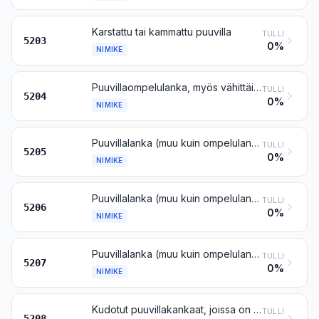
Karstattu tai kammattu puuvilla
TULLI
5203
0%
NIMIKE
Puuvillaompelulanka, myös vähittäismyyntimuodoissa
TULLI
5204
0%
NIMIKE
Puuvillalanka (muu kuin ompelulanka), jossa on vähintään 85 painoprosenttia puuvillaa, ei kuitenkaan vähittäismyyntimuodoissa
TULLI
5205
0%
NIMIKE
Puuvillalanka (muu kuin ompelulanka), jossa on vähemmän kuin 85 painoprosenttia puuvillaa, ei kuitenkaan vähittäismyyntimuodoissa
TULLI
5206
0%
NIMIKE
Puuvillalanka (muu kuin ompelulanka), vähittäismyyntimuodoissa
TULLI
5207
0%
NIMIKE
Kudotut puuvillakankaat, joissa on vähintään 85 painoprosenttia puuvillaa, paino enintään 200 g/m²
TULLI
5208