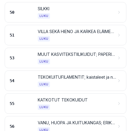
SILKKI
50
LUKU
VILLA SEKÄ HIENO JA KARKEA ELÄIMENKARVA; JOUHILANKA JA JOUHESTA KUDOTUT KANKAAT
51
LUKU
MUUT KASVITEKSTIILIKUIDUT; PAPERILANKA JA KUDOTUT PAPERILANKAKANKAAT
53
LUKU
TEKOKUITUFILAMENTIT; kaistaleet ja niiden kaltaiset tavarat tekstiilitekokuituaineesta
54
LUKU
KATKOTUT TEKOKUIDUT
55
LUKU
VANU, HUOPA JA KUITUKANGAS; ERIKOISLANGAT; SIDE- JA PURJELANKA, NUORA JA KÖYSI SEKÄ NIISTÄ VALMISTETUT TAVARAT
56
LUKU