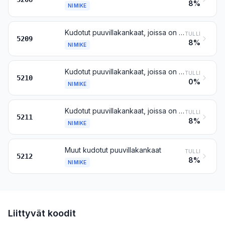
8%
NIMIKE
Kudotut puuvillakankaat, joissa on vähintään 85 painoprosenttia puuvillaa, paino suurempi kuin 200 g/m²
TULLI
5209
8%
NIMIKE
Kudotut puuvillakankaat, joissa on vähemmän kuin 85 painoprosenttia puuvillaa, sekoitettuna pääasiallisesti tai yksinomaan tekokuitujen kanssa, paino enintään 200 g/m²
TULLI
5210
0%
NIMIKE
Kudotut puuvillakankaat, joissa on vähemmän kuin 85 painoprosenttia puuvillaa, sekoitettuna pääasiallisesti tai yksinomaan tekokuitujen kanssa, paino suurempi kuin 200 g/m²
TULLI
5211
8%
NIMIKE
Muut kudotut puuvillakankaat
TULLI
5212
8%
NIMIKE
Liittyvät koodit