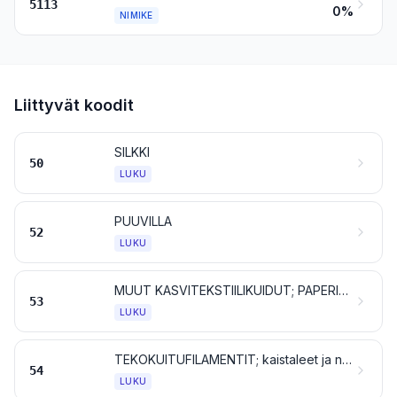
5113
0%
NIMIKE
Liittyvät koodit
SILKKI
50
LUKU
PUUVILLA
52
LUKU
MUUT KASVITEKSTIILIKUIDUT; PAPERILANKA JA KUDOTUT PAPERILANKAKANKAAT
53
LUKU
TEKOKUITUFILAMENTIT; kaistaleet ja niiden kaltaiset tavarat tekstiilitekokuituaineesta
54
LUKU