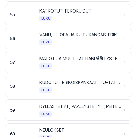
KATKOTUT TEKOKUIDUT
55
LUKU
VANU, HUOPA JA KUITUKANGAS; ERIKOISLANGAT; SIDE- JA PURJELANKA, NUORA JA KÖYSI SEKÄ NIISTÄ VALMISTETUT TAVARAT
56
LUKU
MATOT JA MUUT LATTIANPÄÄLLYSTEET TEKSTIILIAINETTA
57
LUKU
KUDOTUT ERIKOISKANKAAT; TUFTATUT TEKSTIILIKANKAAT; PITSIT; KUVAKUDOKSET; KORISTEPUNOKSET; KORUOMPELUKSET
58
LUKU
KYLLÄSTETYT, PÄÄLLYSTETYT, PEITETYT TAI KERROSTETUT TEKSTIILIKANKAAT; TEKSTIILITAVARAT, JOLLAISET SOVELTUVAT TEKNISIIN TARKOITUKSIIN
59
LUKU
NEULOKSET
60