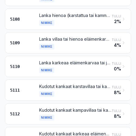
Lanka hienoa (karstattua tai kammattua) eläimenkarvaa, ei kuitenkaan vähittäismyyntimuodoissa
TULLI
5108
2%
NIMIKE
Lanka villaa tai hienoa eläimenkarvaa, vähittäismyyntimuodoissa
TULLI
5109
4%
NIMIKE
Lanka karkeaa eläimenkarvaa tai jouhta (myös kierrepäällystetty jouhilanka), myös vähittäismyyntimuodoissa
TULLI
5110
0%
NIMIKE
Kudotut kankaat karstavillaa tai karstattua hienoa eläimenkarvaa
TULLI
5111
8%
NIMIKE
Kudotut kankaat kampavillaa tai kammattua hienoa eläimenkarvaa
TULLI
5112
8%
NIMIKE
Kudotut kankaat karkeaa eläimenkarvaa tai jouhta
TULLI