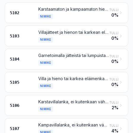
Karstaamaton ja kampaamaton hieno tai karkea eläimenkarva
TULLI
5102
0%
NIMIKE
Villajätteet ja hienon tai karkean eläimenkarvan jätteet, myös langanjätteet, ei kuitenkaan garnetoidut jätteet ja lumput
TULLI
5103
0%
NIMIKE
Garnetoimalla jätteistä tai lumpuista saatu villa tai hieno tai karkea eläimenkarva
TULLI
5104
0%
NIMIKE
Villa ja hieno tai karkea eläimenkarva, karstattu tai kammattu (myös kammattu irtovilla)
TULLI
5105
0%
NIMIKE
Karstavillalanka, ei kuitenkaan vähittäismyyntimuodoissa
TULLI
5106
2%
NIMIKE
Kampavillalanka, ei kuitenkaan vähittäismyyntimuodoissa
TULLI
5107
4%
NIMIKE