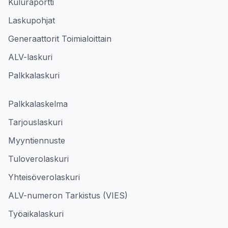
Kuluraportti
Laskupohjat
Generaattorit Toimialoittain
ALV-laskuri
Palkkalaskuri
Palkkalaskelma
Tarjouslaskuri
Myyntiennuste
Tuloverolaskuri
Yhteisöverolaskuri
ALV-numeron Tarkistus (VIES)
Työaikalaskuri