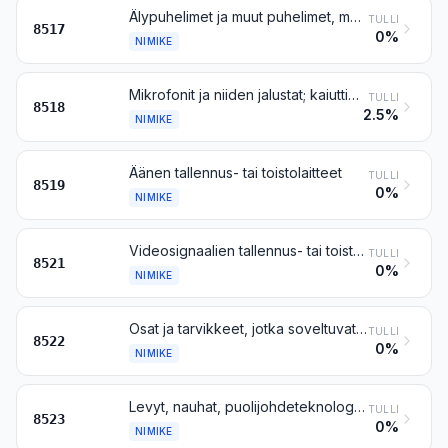
Älypuhelimet ja muut puhelimet, myös soluverkoissa tai muissa langattomissa verkoissa käytettävät; äänen, kuvan tai muiden tietojen lähettämiseen tai vastaanottamiseen käytettävät muut laitteet, myös laitteet langallisissa tai langattomissa verkoissa (kuten lähi- ja kaukoverkoissa) tapahtuvaa tietoliikennettä varten, ei kuitenkaan nimikkeen 8443, 8525, 8527 ja 8528 lähettimet ja vastaanottimet
TULLI
8517
0%
NIMIKE
Mikrofonit ja niiden jalustat; kaiuttimet, myös koteloidut; kuulokkeet, myös mikrofoniin yhdistetyt, ja mikrofonin ja yhden tai useamman kaiuttimen yhdistelmät; sähköllä toimivat äänitaajuusvahvistimet; sähköllä toimivat äänenvahvistinyhdistelmät
TULLI
8518
2.5%
NIMIKE
Äänen tallennus- tai toistolaitteet
TULLI
8519
0%
NIMIKE
Videosignaalien tallennus- tai toistolaitteet, myös samaan ulkokuoreen yhdistetyin videovirittimin
TULLI
8521
0%
NIMIKE
Osat ja tarvikkeet, jotka soveltuvat ainoastaan tai pääasiallisesti käytettäviksi nimikkeen 8519 tai 8521 laitteisiin
TULLI
8522
0%
NIMIKE
Levyt, nauhat, puolijohdeteknologiaa käyttävät haihtumattomat puolijohdemuistit, toimikortit ja muut tiedonkantajat äänen tai muiden ilmiöiden tallennukseen, myös tallenteita sisältävät, sekä matriisit ja isiöt levyjen valmistusta varten, ei kuitenkaan 37 ryhmän tuotteet
TULLI
8523
0%
NIMIKE