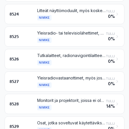
Litteät näyttömoduulit, myös kosketusnäytöllä varustetut
TULLI
8524
0%
NIMIKE
Yleisradio- tai televisiolähettimet, myös yhteenrakennetuin vastaanottimin tai äänen tallennus- tai toistolaittein; televisiokamerat, digitaalikamerat ja videokameranauhurit
TULLI
8525
0%
NIMIKE
Tutkalaitteet, radionavigointilaitteet ja radiokauko-ohjauslaitteet
TULLI
8526
0%
NIMIKE
Yleisradiovastaanottimet, myös jos samaan koteloon on yhdistetty äänen tallennus- tai toistolaite tai kello
TULLI
8527
0%
NIMIKE
Monitorit ja projektorit, joissa ei ole yhteenrakennettua televisiovastaanotinta; televisiovastaanottimet, myös yhteenrakennettuin yleisradiovastaanottimin tai äänen tai videosignaalien tallennus- tai toistolaittein
TULLI
8528
14%
NIMIKE
Osat, jotka soveltuvat käytettäviksi yksinomaan tai pääasiallisesti nimikkeiden 8524–8528 laitteissa
TULLI
8529
0%