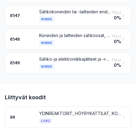
Sähkökoneiden tai -laitteiden eristystarvikkeet, joitakin vähäisiä valettaessa tai puristettaessa ainoastaan yhteenliittämistarkoituksessa kiinnitettyjä metalliosia (esim. kierteitettyjä hylsyjä) lukuun ottamatta kokonaan eristysaineesta valmistettuja, muut kuin nimikkeen 8546 eristimet; sähköjohdinputket ja niiden liitoskappaleet, epäjaloa metallia, eristysaineella vuoratut
TULLI
8547
0%
NIMIKE
Koneiden ja laitteiden sähköosat, muualle tähän ryhmään kuulumattomat
TULLI
8548
0%
NIMIKE
Sähkö-ja elektroniikkajätteet ja –romu
TULLI
8549
0%
NIMIKE
Liittyvät koodit
YDINREAKTORIT, HÖYRYKATTILAT, KONEET JA MEKAANISET LAITTEET; NIIDEN OSAT
84
LUKU