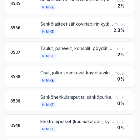
TULLI
8535
2%
NIMIKE
Sähkölaitteet sähkövirtapiirin kytkemistä, katkaisemista tai suojaamista varten tai siihen liittämistä varten (esim. kytkimet, releet, varokkeet, syöksyaaltosuojat, pistotulpat, pistorasiat, lampunpitimet ja muut liittimet, liitäntärasiat), enintään 1000 voltin nimellisjännitettä varten; liittimet valokuituja, valokuitukimppuja tai valokaapeleita varten
TULLI
8536
2.3%
NIMIKE
Taulut, paneelit, konsolit, pöydät, kaapit ja muut alustat, joissa on vähintään kaksi nimikkeen 8535 tai 8536 laitetta, sähköistä ohjausta tai sähkönjakelua varten, myös sellaiset, joissa on 90 ryhmän kojeita tai laitteita, sekä numeeriset ohjauslaitteet, muut kuin nimikkeen 8517 kytkentälaitteet
TULLI
8537
2%
NIMIKE
Osat, jotka soveltuvat käytettäviksi yksinomaan tai pääasiallisesti nimikkeen 8535, 8536 tai 8537 laitteissa
TULLI
8538
0%
NIMIKE
Sähköhehkulamput tai sähköpurkauslamput ja -putket, myös umpiovalonheittimet (sealed-beam lamp units) sekä ultravioletti- tai infrapunalamput; kaarilamput; valodiodivalonlähteet (LED-valonlähteet)
TULLI
8539
0%
NIMIKE
Elektroniputket (kuumakatodi-, kylmäkatodi- tai valokatodiputket), esim. tyhjiöputket, höyry- tai kaasutäytteiset putket, elohopeatasasuuntausputket, katodisädeputket ja televisiokameraputket
TULLI
8540
0%
NIMIKE