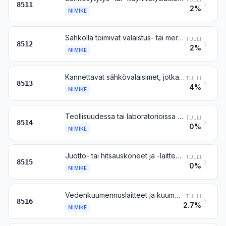
8511
2%
NIMIKE
Sähköllä toimivat valaistus- tai merkinantolaitteet (muut kuin nimikkeen 8539 tavarat), sähköllä toimivat tuulilasinpyyhkimet sekä sähköllä toimivat jään- tai huurunpoistolaitteet, jollaisia käytetään polkupyörissä tai moottoriajoneuvoissa
TULLI
8512
2%
NIMIKE
Kannettavat sähkövalaisimet, jotka saavat virran omasta energialähteestä (esim. kuivaparistoista, akuista tai magneetoista), muut kuin nimikkeen 8512 valaistuslaitteet
TULLI
8513
4%
NIMIKE
Teollisuudessa tai laboratorioissa käytettävät sähköuunit (myös induktion tai dielektrisen häviön avulla toimivat); muut teollisuudessa tai laboratoriossa käytettävät induktion tai dielektrisen häviön avulla toimivat aineiden kuumentamiseen käytettävät laitteet
TULLI
8514
0%
NIMIKE
Juotto- tai hitsauskoneet ja -laitteet, jotka toimivat sähköllä (myös sähköllä kuumennettavalla kaasulla), laserilla tai muulla valo- tai fotonisäteellä, ultraäänellä, elektronisuihkulla, magneettisykkeellä tai plasmakaarella, myös leikkaavat; sähkökoneet ja -laitteet metallien tai kermettien kuumaruiskutusta varten
TULLI
8515
0%
NIMIKE
Vedenkuumennuslaitteet ja kuumanvedenvaraajat sekä uppokuumentimet, sähköllä toimivat; huoneiden tai vastaavien tilojen sähkölämmityslaitteet sekä maan sähkölämmityslaitteet; sähkölämpölaitteet hiustenkäsittelyä varten (esim. hiustenkuivaajat, kihartimet ja kiharruspihtien kuumentimet) tai käsien kuivaamista varten; sähkösilitysraudat; muut sähkölämpölaitteet, jollaisia käytetään kotitalouksissa; sähkökuumennusvastukset, muut kuin nimikkeeseen 8545 kuuluvat
TULLI
8516
2.7%
NIMIKE