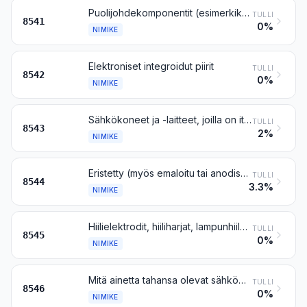
Puolijohdekomponentit (esimerkiksi diodit, transistorit, ja puolijohtimeen pohjautuvat muuntimet); valolle herkät puolijohdekomponentit, mukaan lukien valojännitekennot, myös jos ne on koottu moduuleiksi tai paneeleiksi; valodiodit (LED), myös muihin valodiodeihin (LED) yhdistetyt; asennetut pietsosähköiset kiteet
TULLI
8541
0%
NIMIKE
Elektroniset integroidut piirit
TULLI
8542
0%
NIMIKE
Sähkökoneet ja -laitteet, joilla on itsenäinen tehtävä, muualle tähän ryhmään kuulumattomat
TULLI
8543
2%
NIMIKE
Eristetty (myös emaloitu tai anodisoitu) lanka ja kaapeli (myös koaksiaalikaapeli) sekä muut eristetyt sähköjohtimet, myös jos niissä on liittimiä; valokaapelit, joissa kullakin kuidulla on oma kuorensa, myös jos niihin on yhdistetty sähköjohtimia tai jos niissä on liittimiä
TULLI
8544
3.3%
NIMIKE
Hiilielektrodit, hiiliharjat, lampunhiilet, paristohiilet ja muut grafiitista tai muusta hiilestä valmistetut tavarat, jollaisia käytetään sähkötarkoituksiin, myös jos niissä on metallia
TULLI
8545
0%
NIMIKE
Mitä ainetta tahansa olevat sähköeristimet
TULLI
8546
0%
NIMIKE