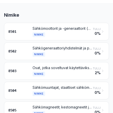
Nimike
Sähkömoottorit ja -generaattorit (ei kuitenkaan sähkögeneraattoriyhdistelmät)
TULLI
8501
0%
NIMIKE
Sähkögeneraattoriyhdistelmät ja pyörivät sähkömuuttajat
TULLI
8502
0%
NIMIKE
Osat, jotka soveltuvat käytettäviksi yksinomaan tai pääasiallisesti nimikkeen 8501 tai 8502 koneissa
TULLI
8503
2%
NIMIKE
Sähkömuuntajat, staattiset sähkömuuttajat (esim. tasasuuntaajat) ja induktorit
TULLI
8504
0%
NIMIKE
Sähkömagneetit; kestomagneetit ja tavarat, jotka magnetoinnin jälkeen on tarkoitettu käytettäviksi kestomagneetteina; sähkömagneetti- tai kestomagneetti-istukat ja niiden kaltaiset pitimet; sähkömagneettiset kytkimet ja jarrut; sähkömagneettiset nostopäät
TULLI
8505
0%