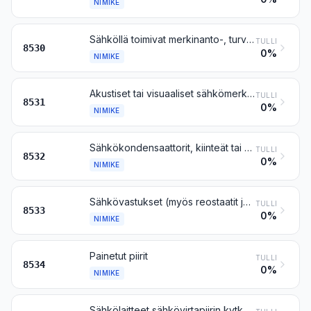
NIMIKE
Sähköllä toimivat merkinanto-, turva- tai liikenteenvalvonta- tai -ohjauslaitteet rautateitä, raitioteitä, katuja, teitä, sisävesiväyliä, paikoitustiloja, satamia tai lentokenttiä varten (muut kuin nimikkeeseen 8608 kuuluvat)
TULLI
8530
0%
NIMIKE
Akustiset tai visuaaliset sähkömerkinantolaitteet (esim. soittokellot, sireenit, ilmaisintaulut sekä murto- tai palohälyttimet), muut kuin nimikkeeseen 8512 tai 8530 kuuluvat
TULLI
8531
0%
NIMIKE
Sähkökondensaattorit, kiinteät tai säädettävät (myös esiaseteltavat)
TULLI
8532
0%
NIMIKE
Sähkövastukset (myös reostaatit ja potentiometrit), muut kuin kuumennusvastukset
TULLI
8533
0%
NIMIKE
Painetut piirit
TULLI
8534
0%
NIMIKE
Sähkölaitteet sähkövirtapiirin kytkemistä, katkaisemista tai suojaamista varten tai siihen liittämistä varten (esim. kytkimet, varokkeet, ylijännitesuojat, jännitteen rajoittimet, syöksyaaltosuojat, pistotulpat ja muut liittimet ja liitäntärasiat), suurempaa kuin 1000 voltin nimellisjännitettä varten