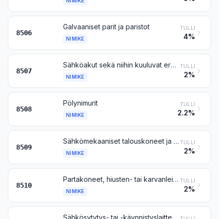
NIMIKE
Galvaaniset parit ja paristot
TULLI
8506
4%
NIMIKE
Sähköakut sekä niihin kuuluvat erottimet, myös suorakaiteen tai neliön muotoiset
TULLI
8507
2%
NIMIKE
Pölynimurit
TULLI
8508
2.2%
NIMIKE
Sähkömekaaniset talouskoneet ja -laitteet, joissa on yhteenrakennettu sähkömoottori, ei kuitenkaan nimikkeen 8508 pölynimurit
TULLI
8509
2%
NIMIKE
Partakoneet, hiusten- tai karvanleikkuukoneet, sekä ihokarvojen poistolaitteet yhteenrakennetuin sähkömoottorein
TULLI
8510
2%
NIMIKE
Sähkösytytys- tai -käynnistyslaitteet, jollaisia käytetään kipinäsytytys- tai puristussytytysmoottoreissa (esim. sytytysmagneetot, laturimagneetot, sytytyskelat, sytytys- ja hehkutulpat sekä käynnistinmoottorit); generaattorit (esim. tasavirta- tai vaihtovirtageneraattorit) sekä lataus- ja takavirtareleet, jollaisia käytetään polttomoottoreiden yhteydessä
TULLI