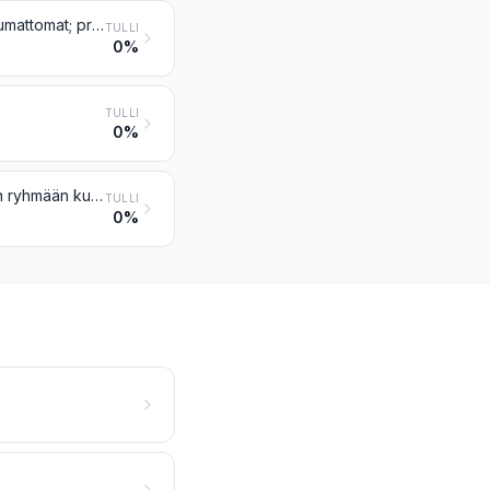
Mittaus- tai tarkkailukojeet, -laitteet ja -koneet, muualle tähän ryhmään kuulumattomat; profiiliprojektorit
TULLI
0%
TULLI
0%
90 ryhmän koneiden, laitteiden ja kojeiden osat ja tarvikkeet (muualle tähän ryhmään kuulumattomat)
TULLI
0%