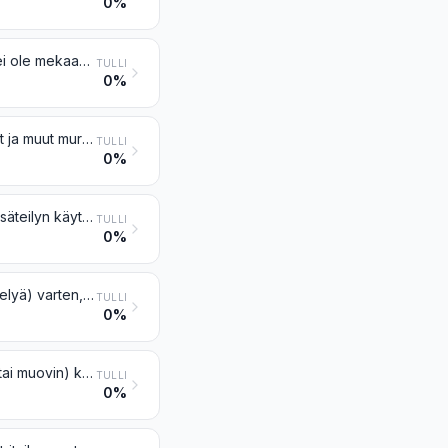
0%
Muut hengityslaitteet ja kaasunaamarit (ei kuitenkaan suojanaamarit, joissa ei ole mekaanisia osia eikä vaihdettavia suodattimia)
TULLI
0%
Ortopediset välineet, myös kainalosauvat, kirurgiset vyöt ja kohjuvyöt; lastat ja muut murtumanhoitovälineet; proteesit; kuulolaitteet sekä muut vamman tai vajavuuden kompensoimiseksi mukana pidettävät tai kannettavat tai kehoon istutettavat välineet
TULLI
0%
Röntgensäteiden tai alfa-, beeta- tai gammasäteilyn taikka muun ionisoivan säteilyn käyttöön perustuvat laitteet, lääkintä-, myös hammas- tai eläinlääkintä- tai kirurgiseen käyttöön tai muuhun käyttöön, mukaan lukien radiografia- tai radioterapialaitteet, röntgenputket ja muut röntgengeneraattorit, suurjännitegeneraattorit, valvontapaneelit ja -pöydät, varjostimet, tutkimus- tai käsittelypöydät, -tuolit sekä niiden kaltaiset tavarat
TULLI
0%
Kojeet, laitteet ja mallit, jotka on tarkoitettu esittelyä (esim. opetusta tai näyttelyä) varten, muuhun käyttöön soveltumattomat
TULLI
0%
Koneet ja laitteet aineiden (esim. metallin, puun, tekstiilitavaroiden, paperin tai muovin) kovuuden, lujuuden, kokoonpuristuvuuden, kimmoisuuden tai muiden mekaanisten ominaisuuksien testausta varten
TULLI
0%