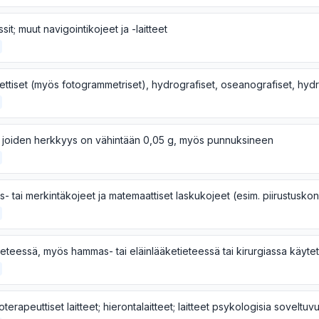
it; muut navigointikojeet ja -laitteet
, joiden herkkyys on vähintään 0,05 g, myös punnuksineen