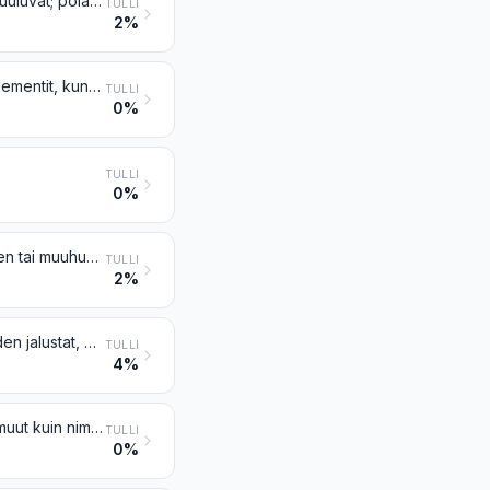
Valokuidut ja valokuitukimput; valokaapelit, muut kuin nimikkeeseen 8544 kuuluvat; polarisoivasta aineesta valmistetut laatat ja levyt; mitä ainetta tahansa olevat kehystämättömät linssit (myös piilolasit), prismat, peilit ja muut optiset elementit, muut kuin tällaiset elementit optisesti työstämätöntä lasia
TULLI
2%
Mitä ainetta tahansa olevat kehystetyt linssit, prismat, peilit ja muut optiset elementit, kun ne ovat kojeiden tai laitteiden osia tai tarvikkeita, muut kuin tällaiset elementit, optisesti työstämätöntä lasia
TULLI
0%
TULLI
0%
Silmälasit ja niiden kaltaiset esineet, näön korjaamiseen, silmien suojaamiseen tai muuhun tarkoitukseen
TULLI
2%
Kiikarit ja kaukoputket sekä niiden jalustat; muut tähtitieteelliset kojeet ja niiden jalustat, ei kuitenkaan radiotähtitieteelliset kojeet
TULLI
4%
Valokuvauskamerat; valokuvaussalamalaitteet ja valokuvaussalamalamput, muut kuin nimikkeen 8539 sähköpurkauslamput
TULLI
0%