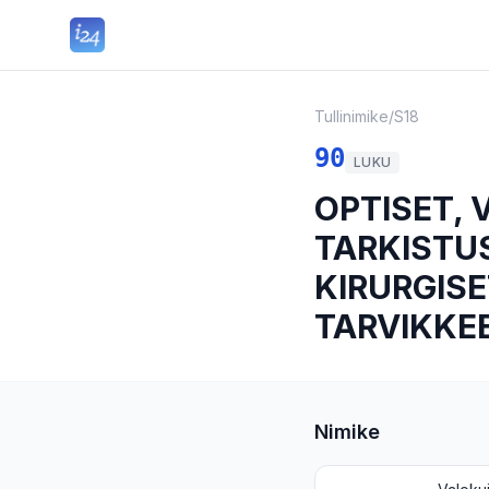
Tullinimike
/
S18
90
LUKU
OPTISET, 
TARKISTUS
KIRURGISE
TARVIKKE
Nimike