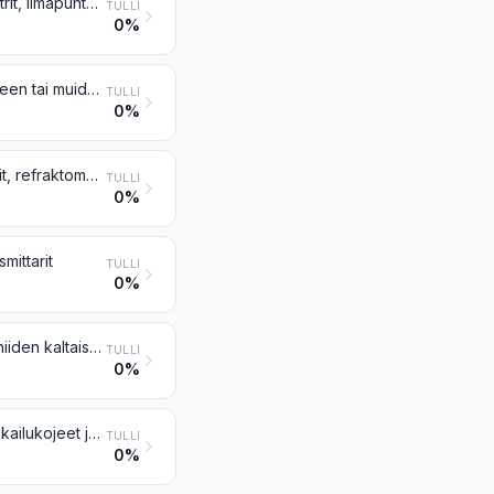
Densimetrit, areometrit ja niiden kaltaiset uppomittarit, lämpömittarit, pyrometrit, ilmapuntarit, hygrometrit ja psykrometrit, myös rekisteröivät, sekä näiden kojeiden yhdistelmät
TULLI
0%
Kojeet ja laitteet nesteiden tai kaasujen virtauksen, pinnan korkeuden, paineen tai muiden vaihtelevien ominaisuuksien mittaamista tai tarkkailua varten (esim. virtausmittarit, pinnan korkeuden osoittimet, painemittarit ja lämmönkulutusmittarit), ei kuitenkaan nimikkeen 9014, 9015, 9028 tai 9032 kojeet ja laitteet
TULLI
0%
Kojeet ja laitteet fysikaalista tai kemiallista analyysiä varten (esim. polarimetrit, refraktometrit, spektrometrit sekä kaasu- tai savuanalyysilaitteet); kojeet ja laitteet viskositeetin, huokoisuuden, laajenemisen, pintajännityksen tai niiden kaltaisten ominaisuuksien mittaamista tai tarkkailua varten; kojeet ja laitteet lämpömäärän, äänitason tai valon voimakkuuden mittaamista tai tarkkailua varten (myös valotusmittarit); mikrotomit
TULLI
0%
mittarit
TULLI
0%
Kierroslaskurit, tuotannonlaskurit, taksamittarit, matkamittarit, askelmittarit ja niiden kaltaiset kojeet; nopeusmittarit ja takometrit, muut kuin nimikkeeseen 9014 tai 9015 kuuluvat; stroboskoopit
TULLI
0%
Oskilloskoopit, spektrianalysaattorit ja muut sähkösuureiden mittaus- tai tarkkailukojeet ja -laitteet, ei kuitenkaan nimikkeen 9028 mittarit; alfa-, beeta-, gamma-, röntgen-, kosmisen tai muun ionisoivan säteilyn mittaus- tai toteamiskojeet ja -laitteet
TULLI
0%