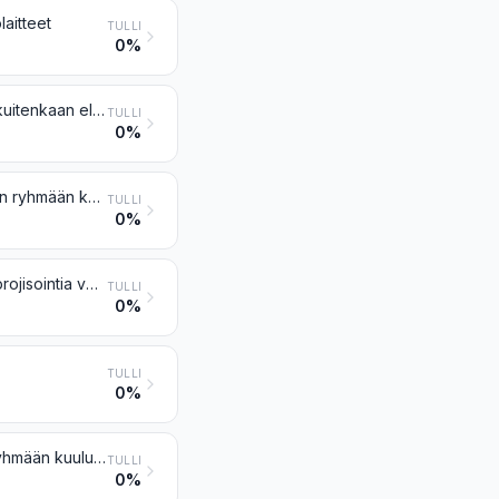
laitteet
TULLI
0%
Projektorit, muut kuin elokuvaprojektorit ja profiiliprojektorit; valokuvan (ei kuitenkaan elokuvan) suurennus- tai pienennyslaitteet
TULLI
0%
Laitteet ja varusteet valokuva- ja elokuvalaboratorioita varten, muualle tähän ryhmään kuulumattomat; negatiivientarkastuslaitteet, valkokankaat
TULLI
0%
Optiset mikroskoopit, myös mikrovalokuvausta, mikroelokuvausta tai mikroprojisointia varten
TULLI
0%
TULLI
0%
Laserit, muut kuin laserdiodit; muut optiset laitteet ja kojeet, muualle tähän ryhmään kuulumattomat
TULLI
0%