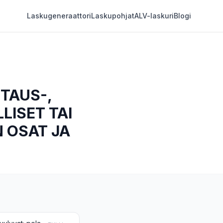
Laskugeneraattori
Laskupohjat
ALV-laskuri
Blogi
TAUS-,
LISET TAI
N OSAT JA