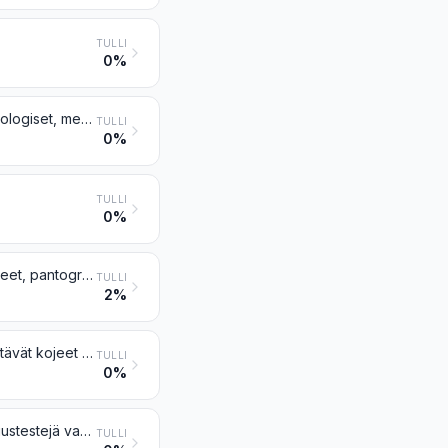
TULLI
0%
Geodeettiset (myös fotogrammetriset), hydrografiset, oseanografiset, hydrologiset, meteorologiset tai geofysikaaliset kojeet ja laitteet, ei kuitenkaan kompassit; etäisyysmittarit
TULLI
0%
TULLI
0%
Piirustus- tai merkintäkojeet ja matemaattiset laskukojeet (esim. piirustuskoneet, pantografit, astelevyt, harpikot, laskutikut ja laskulevyt); kädessä pidettävät pituuksien mittaukseen käytettävät kojeet (esim. mittatangot ja -nauhat sekä mikrometrit ja työntömitat), muualle tähän ryhmään kuulumattomat
TULLI
2%
Lääketieteessä, myös hammas- tai eläinlääketieteessä tai kirurgiassa käytettävät kojeet ja laitteet, mukaan lukien skintigrafiset laitteet, muut sähkölääkintälaitteet ja näöntarkastuskojeet
TULLI
0%
Mekanoterapeuttiset laitteet; hierontalaitteet; laitteet psykologisia soveltuvuustestejä varten; otsoni-, happi- tai aerosolihoitolaitteet, tekohengityslaitteet ja muut terapeuttiset hengityslaitteet
TULLI