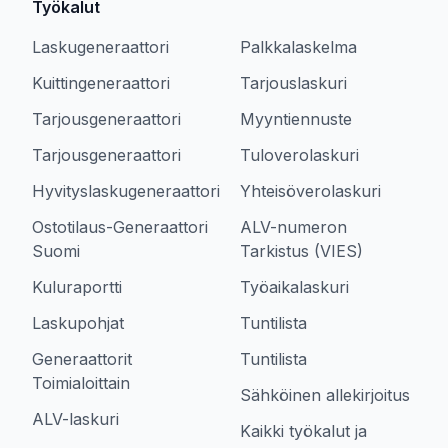
Työkalut
Laskugeneraattori
Palkkalaskelma
Kuittingeneraattori
Tarjouslaskuri
Tarjousgeneraattori
Myyntiennuste
Tarjousgeneraattori
Tuloverolaskuri
Hyvityslaskugeneraattori
Yhteisöverolaskuri
Ostotilaus-Generaattori
ALV-numeron
Suomi
Tarkistus (VIES)
Kuluraportti
Työaikalaskuri
Laskupohjat
Tuntilista
Generaattorit
Tuntilista
Toimialoittain
Sähköinen allekirjoitus
ALV-laskuri
Kaikki työkalut ja