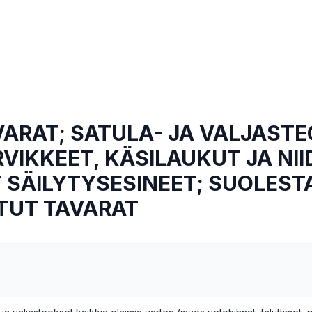
ARAT; SATULA- JA VALJASTE
VIKKEET, KÄSILAUKUT JA NII
 SÄILYTYSESINEET; SUOLEST
TUT TAVARAT