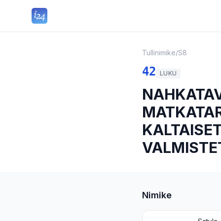
Tullinimike
/
S8
42
LUKU
NAHKATAV
MATKATAR
KALTAISET
VALMISTE
Nimike