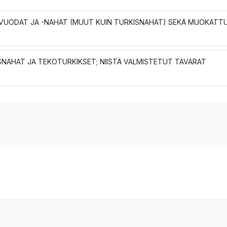
VUODAT JA -NAHAT (MUUT KUIN TURKISNAHAT) SEKÄ MUOKATT
SNAHAT JA TEKOTURKIKSET; NIISTÄ VALMISTETUT TAVARAT