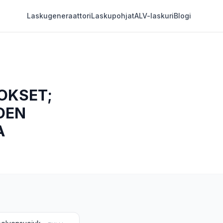
Laskugeneraattori
Laskupohjat
ALV-laskuri
Blogi
OKSET;
DEN
A