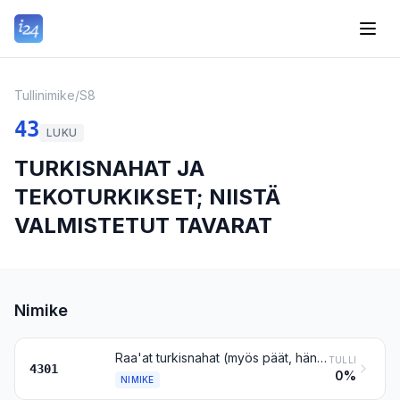
Tullinimike
/
S8
43
LUKU
TURKISNAHAT JA
TEKOTURKIKSET; NIISTÄ
VALMISTETUT TAVARAT
Nimike
Raa'at turkisnahat (myös päät, hännät, koivet ja muut osat tai leikkeet, jotka sopivat turkkurien käyttöön), muut kuin nimikkeen 4101, 4102 tai 4103 raa'at vuodat ja nahat
TULLI
4301
0%
NIMIKE