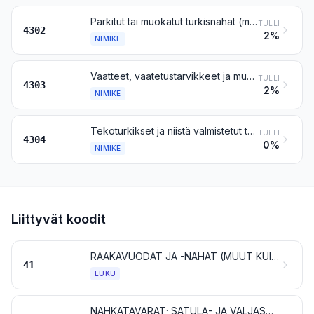
Parkitut tai muokatut turkisnahat (myös päät, hännät, koivet ja muut osat tai leikkeet), irralliset tai (muita aineita lisäämättä) yhdistetyt, muut kuin nimikkeeseen 4303 kuuluvat
TULLI
4302
2%
NIMIKE
Vaatteet, vaatetustarvikkeet ja muut turkisnahasta valmistetut tavarat
TULLI
4303
2%
NIMIKE
Tekoturkikset ja niistä valmistetut tavarat
TULLI
4304
0%
NIMIKE
Liittyvät koodit
RAAKAVUODAT JA -NAHAT (MUUT KUIN TURKISNAHAT) SEKÄ MUOKATTU NAHKA
41
LUKU
NAHKATAVARAT; SATULA- JA VALJASTEOKSET; MATKATARVIKKEET, KÄSILAUKUT JA NIIDEN KALTAISET SÄILYTYSESINEET; SUOLESTA VALMISTETUT TAVARAT