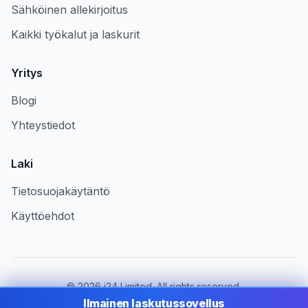
Sähköinen allekirjoitus
Kaikki työkalut ja laskurit
Yritys
Blogi
Yhteystiedot
Laki
Tietosuojakäytäntö
Käyttöehdot
©
2026
i24 Limited. All rights reserved.
Palvelemme yrityksiä maassa Finland
Ilmainen laskutussovellus