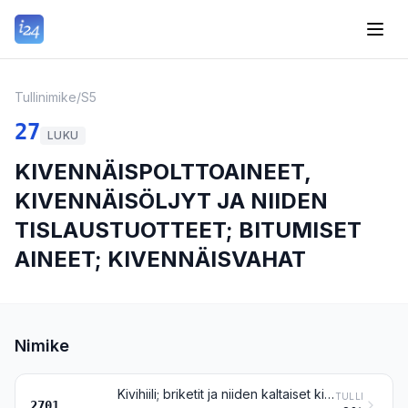
Tullinimike
/
S5
27
LUKU
KIVENNÄISPOLTTOAINEET,
KIVENNÄISÖLJYT JA NIIDEN
TISLAUSTUOTTEET; BITUMISET
AINEET; KIVENNÄISVAHAT
Nimike
Kivihiili; briketit ja niiden kaltaiset kivihiilestä saadut kiinteät polttoaineet
TULLI
2701