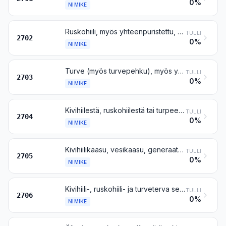
0%
NIMIKE
Ruskohiili, myös yhteenpuristettu, ei kuitenkaan gagaatti
TULLI
2702
0%
NIMIKE
Turve (myös turvepehku), myös yhteenpuristettu
TULLI
2703
0%
NIMIKE
Kivihiilestä, ruskohiilestä tai turpeesta saatu koksi ja puolikoksi, myös yhteenpuristettu; retorttihiili
TULLI
2704
0%
NIMIKE
Kivihiilikaasu, vesikaasu, generaattorikaasu ja niiden kaltaiset kaasut, ei kuitenkaan maaöljykaasut ja muut kaasumaiset hiilivedyt
TULLI
2705
0%
NIMIKE
Kivihiili-, ruskohiili- ja turveterva sekä muu kivennäisterva, myös vedetön tai osittain tislattu, myös ns. preparoitu terva
TULLI
2706
0%
NIMIKE