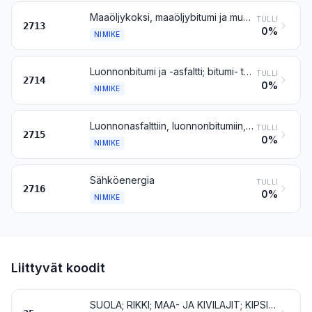
Maaöljykoksi, maaöljybitumi ja muut maaöljyjen tai bitumisista kivennäisistä saatujen öljyjen jätetuotteet
TULLI
2713
0%
NIMIKE
Luonnonbitumi ja -asfaltti; bitumi- tai öljyliuske ja bitumipitoinen hiekka; asfaltiitit ja asfalttikivi
TULLI
2714
0%
NIMIKE
Luonnonasfalttiin, luonnonbitumiin, maaöljybitumiin, kivennäistervaan tai kivennäistervapikeen perustuvat bitumiset seokset (esim. bitumimastiksi ja ”cut-backs”)
TULLI
2715
0%
NIMIKE
Sähköenergia
TULLI
2716
0%
NIMIKE
Liittyvät koodit
SUOLA; RIKKI; MAA- JA KIVILAJIT; KIPSI, KALKKI JA SEMENTTI