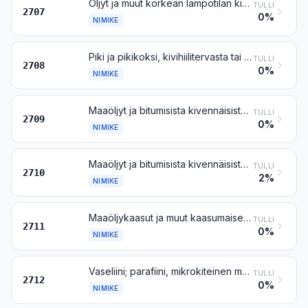
Öljyt ja muut korkean lämpötilan kivihiilitervan tislaustuotteet; niiden kaltaiset tuotteet, joissa aromaattisten aineosien paino on suurempi kuin muiden kuin aromaattisten aineosien paino
TULLI
2707
0%
NIMIKE
Piki ja pikikoksi, kivihiilitervasta tai muusta kivennäistervasta saatu
TULLI
2708
0%
NIMIKE
Maaöljyt ja bitumisista kivennäisistä saadut öljyt, raa'at
TULLI
2709
0%
NIMIKE
Maaöljyt ja bitumisista kivennäisistä saadut öljyt, muut kuin raa'at; muualle kuulumattomat valmisteet, joissa on perusaineosana maaöljyjä tai bitumisista kivennäisistä saatuja öljyjä vähintään 70 painoprosenttia; jäteöljyt
TULLI
2710
2%
NIMIKE
Maaöljykaasut ja muut kaasumaiset hiilivedyt
TULLI
2711
0%
NIMIKE
Vaseliini; parafiini, mikrokiteinen maaöljyvaha, puristettu parafiini (slack wax), otsokeriitti, ruskohiilivaha, turvevaha ja muut kivennäisvahat sekä niiden kaltaiset synteettisesti tai muulla menetelmällä valmistetut tuotteet, myös värjätyt
TULLI
2712
0%
NIMIKE