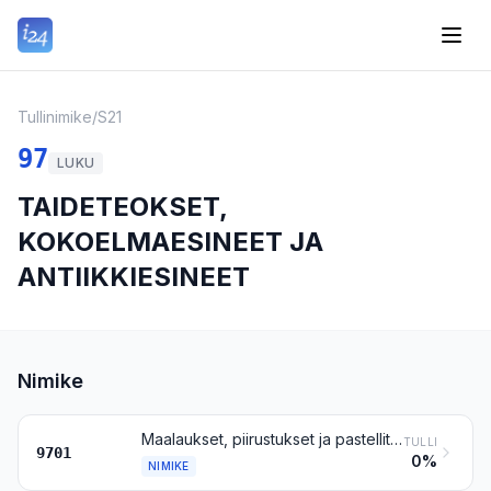
Tullinimike
/
S21
97
LUKU
TAIDETEOKSET,
KOKOELMAESINEET JA
ANTIIKKIESINEET
Nimike
Maalaukset, piirustukset ja pastellit, kokonaan käsin tehdyt, muut kuin nimikkeen 4906 piirustukset ja muut kuin käsin maalatut tai käsin koristetut tavarat; kollaasit, mosaiikit ja niiden kaltaiset koristetaulut
TULLI
9701
0%
NIMIKE