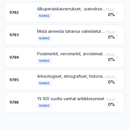
Alkuperäiskaiverrukset, -painokset ja -litografiat
TULLI
9702
0%
NIMIKE
Mistä aineesta tahansa valmistetut alkuperäisveistokset ja -patsaat
TULLI
9703
0%
NIMIKE
Postimerkit, veromerkit, arvoleimat, ensipäiväkuoret, ehiöt ja niiden kaltaiset tavarat, mitätöidyt tai mitätöimättömät, muut kuin nimikkeeseen 4907 kuuluvat
TULLI
9704
0%
NIMIKE
Arkeologiset, etnografiset, historialliset, eläintieteelliset, kasvitieteelliset, mineralogiset, anatomiset, paleontologiset ja numismaattiset kokoelmat ja kokoelmaesineet
TULLI
9705
0%
NIMIKE
Yli 100 vuotta vanhat antiikkiesineet
TULLI
9706
0%
NIMIKE