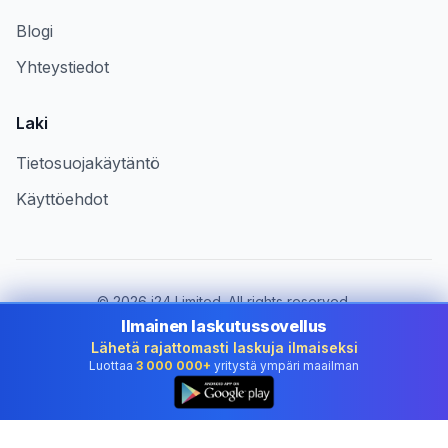
Blogi
Yhteystiedot
Laki
Tietosuojakäytäntö
Käyttöehdot
©
2026
i24 Limited. All rights reserved.
Palvelemme yrityksiä maassa Finland
Ilmainen laskutussovellus
Lähetä rajattomasti laskuja ilmaiseksi
Vaihda maa:
Finland
Luottaa
3 000 000+
yritystä ympäri maailman