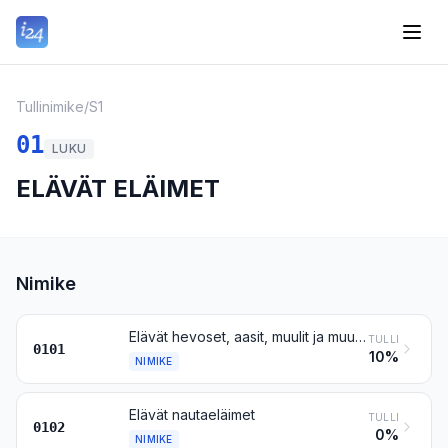
Tullinimike
/
S1
01
LUKU
ELÄVÄT ELÄIMET
Nimike
Elävät hevoset, aasit, muulit ja muuliaasit
TULLI
0101
10%
NIMIKE
Elävät nautaeläimet
TULLI
0102
0%
NIMIKE