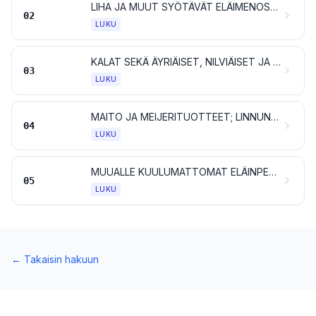
LIHA JA MUUT SYÖTÄVÄT ELÄIMENOSAT
02
LUKU
KALAT SEKÄ ÄYRIÄISET, NILVIÄISET JA MUUT VEDESSÄ ELÄVÄT SELKÄRANGATTOMAT
03
LUKU
MAITO JA MEIJERITUOTTEET; LINNUNMUNAT; LUONNONHUNAJA; MUUALLE KUULUMATTOMAT ELÄINPERÄISET SYÖTÄVÄT TUOTTEET
04
LUKU
MUUALLE KUULUMATTOMAT ELÄINPERÄISET TUOTTEET
05
LUKU
←
Takaisin hakuun