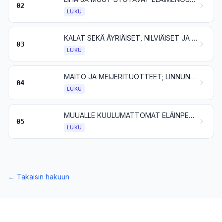
02
LUKU
KALAT SEKÄ ÄYRIÄISET, NILVIÄISET JA MUUT VEDESSÄ ELÄVÄT SELKÄRANGATTOMAT
03
LUKU
MAITO JA MEIJERITUOTTEET; LINNUNMUNAT; LUONNONHUNAJA; MUUALLE KUULUMATTOMAT ELÄINPERÄISET SYÖTÄVÄT TUOTTEET
04
LUKU
MUUALLE KUULUMATTOMAT ELÄINPERÄISET TUOTTEET
05
LUKU
←
Takaisin hakuun