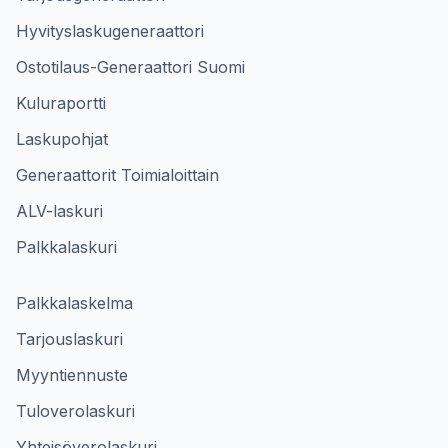
Hyvityslaskugeneraattori
Ostotilaus-Generaattori Suomi
Kuluraportti
Laskupohjat
Generaattorit Toimialoittain
ALV-laskuri
Palkkalaskuri
Palkkalaskelma
Tarjouslaskuri
Myyntiennuste
Tuloverolaskuri
Yhteisöverolaskuri