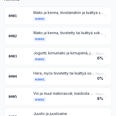
Maito ja kerma, tiivistämätön ja lisättyä sokeria tai muuta makeutusainetta sisältämätön
0401
NIMIKE
Maito ja kerma, tiivistetty tai lisättyä sokeria tai muuta makeutusainetta sisältävä
0402
NIMIKE
Jogurtti; kirnumaito ja kirnupiimä, juoksetettu maito ja kerma, kefiiri ja muu käynyt tai hapatettu maito ja kerma, myös tiivistetty tai maustettu tai lisättyä sokeria tai muuta makeutusainetta, hedelmää, pähkinää tai kaakaota sisältävä
TULLI
0403
6%
NIMIKE
Hera, myös tiivistetty tai lisättyä sokeria tai muuta makeutusainetta sisältävä; muualle kuulumattomat maidon luonnollisista aineosista koostuvat tuotteet, myös sokeria tai muuta makeutusainetta sisältävät
TULLI
0404
0%
NIMIKE
Voi ja muut maitorasvat; maidosta valmistetut levitteet
TULLI
0405
8%
NIMIKE
Juusto ja juustoaine