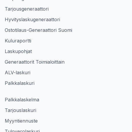
Tarjousgeneraattori
Hyvityslaskugeneraattori
Ostotilaus-Generaattori Suomi
Kuluraportti
Laskupohjat
Generaattorit Toimialoittain
ALV-laskuri
Palkkalaskuri
Palkkalaskelma
Tarjouslaskuri
Myyntiennuste
Tuloverolaskuri