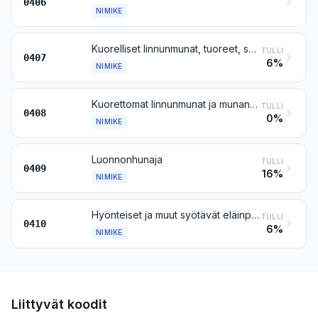
0406
NIMIKE
Kuorelliset linnunmunat, tuoreet, säilötyt tai keitetyt
TULLI
0407
6%
NIMIKE
Kuorettomat linnunmunat ja munankeltuainen, tuoreet, kuivatut, höyryssä tai vedessä keitetyt, muotoillut, jäädytetyt tai muulla tavalla säilötyt, myös lisättyä sokeria tai muuta makeutusainetta sisältävät
TULLI
0408
0%
NIMIKE
Luonnonhunaja
TULLI
0409
16%
NIMIKE
Hyönteiset ja muut syötävät eläinperäiset tuotteet, muualle kuulumattomat
TULLI
0410
6%
NIMIKE
Liittyvät koodit