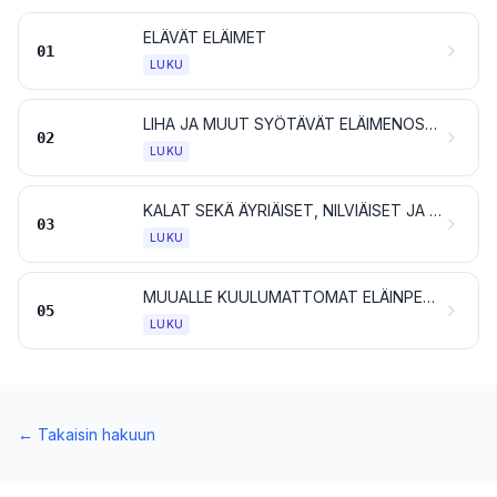
ELÄVÄT ELÄIMET
01
LUKU
LIHA JA MUUT SYÖTÄVÄT ELÄIMENOSAT
02
LUKU
KALAT SEKÄ ÄYRIÄISET, NILVIÄISET JA MUUT VEDESSÄ ELÄVÄT SELKÄRANGATTOMAT
03
LUKU
MUUALLE KUULUMATTOMAT ELÄINPERÄISET TUOTTEET
05
LUKU
←
Takaisin hakuun