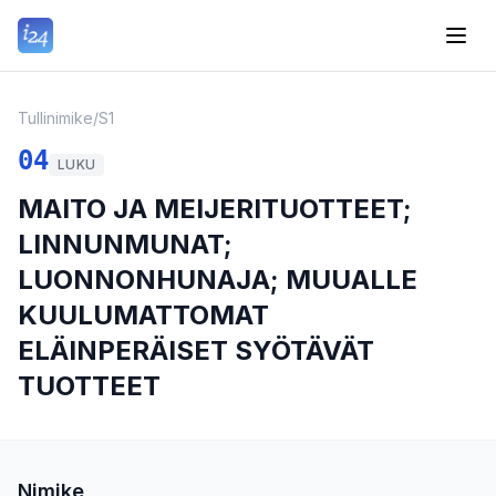
Tullinimike
/
S1
04
LUKU
MAITO JA MEIJERITUOTTEET;
LINNUNMUNAT;
LUONNONHUNAJA; MUUALLE
KUULUMATTOMAT
ELÄINPERÄISET SYÖTÄVÄT
TUOTTEET
Nimike