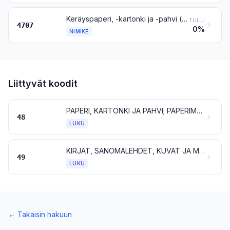
Keräyspaperi, -kartonki ja -pahvi (-jäte)
TULLI
4707
0%
NIMIKE
Liittyvät koodit
PAPERI, KARTONKI JA PAHVI; PAPERIMASSA-, PAPERI-, KARTONKI- JA PAHVITAVARAT
48
LUKU
KIRJAT, SANOMALEHDET, KUVAT JA MUUT PAINOTUOTTEET; KÄSIKIRJOITUKSET, KONEKIRJOITUKSET JA TYÖPIIRUSTUKSET
49
LUKU
←
Takaisin hakuun