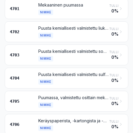
Mekaaninen puumassa
TULLI
4701
0%
NIMIKE
Puusta kemiallisesti valmistettu liukosellu
TULLI
4702
0%
NIMIKE
Puusta kemiallisesti valmistettu sooda- tai sulfaattisellu, muu kuin liukosellu
TULLI
4703
0%
NIMIKE
Puusta kemiallisesti valmistettu sulfiittisellu, muu kuin liukosellu
TULLI
4704
0%
NIMIKE
Puumassa, valmistettu osittain mekaanisella ja osittain kemiallisella menetelmällä
TULLI
4705
0%
NIMIKE
Keräyspaperista, -kartongista ja -pahvista (-jätteestä) saaduista kuiduista tai muusta kuituisesta selluloosa-aineesta valmistettu massa
TULLI
4706
0%
NIMIKE